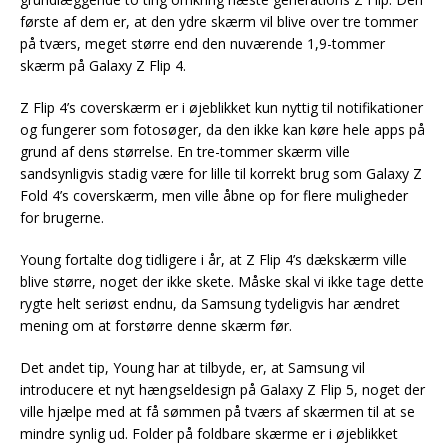
første af dem er, at den ydre skærm vil blive over tre tommer
på tværs, meget større end den nuværende 1,9-tommer
skærm på Galaxy Z Flip 4.
Z Flip 4’s coverskærm er i øjeblikket kun nyttig til notifikationer
og fungerer som fotosøger, da den ikke kan køre hele apps på
grund af dens størrelse. En tre-tommer skærm ville
sandsynligvis stadig være for lille til korrekt brug som Galaxy Z
Fold 4’s coverskærm, men ville åbne op for flere muligheder
for brugerne.
Young fortalte dog tidligere i år, at Z Flip 4’s dækskærm ville
blive større, noget der ikke skete. Måske skal vi ikke tage dette
rygte helt seriøst endnu, da Samsung tydeligvis har ændret
mening om at forstørre denne skærm før.
Det andet tip, Young har at tilbyde, er, at Samsung vil
introducere et nyt hængseldesign på Galaxy Z Flip 5, noget der
ville hjælpe med at få sømmen på tværs af skærmen til at se
mindre synlig ud. Folder på foldbare skærme er i øjeblikket