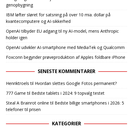
genopbygning
IBM løfter sløret for satsning på over 10 mia. dollar på
kvantecomputere og AI-sikkerhed
OpenAI tilbyder EU adgang til ny AI-model, mens Anthropic
holder igen
OpenAI udvikler AI-smartphone med MediaTek og Qualcomm
Foxconn begynder prøveproduktion af Apples foldbare iPhone
SENESTE KOMMENTARER
Henriktroels
til
Hvordan slettes Google Fotos permanent?
777 Game
til
Bedste tablets i 2024: 9 topvalg testet
Steal A Brainrot online
til
Bedste billige smartphones i 2026: 5
telefoner til prisen
KATEGORIER