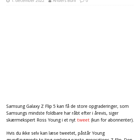
1. december 2022
Anders Buhl
0
Samsung Galaxy Z Flip 5 kan få de store opgraderinger, som
Samsungs mindste foldbare har råbt efter i årevis, siger
skærmekspert Ross Young i et nyt
tweet
(kun for abonnenter).
Hvis du ikke selv kan læse tweetet, påstår Young
grundlæggende to ting omkring næste generations Z Flip. Den