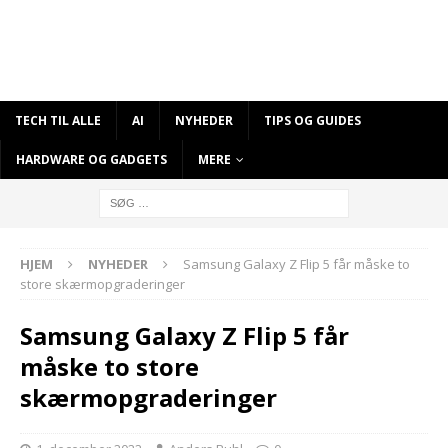
TECH TIL ALLE
AI
NYHEDER
TIPS OG GUIDES
HARDWARE OG GADGETS
MERE
HJEM
NYHEDER
Samsung Galaxy Z Flip 5 får måske to
store skærmopgraderinger
Samsung Galaxy Z Flip 5 får
måske to store
skærmopgraderinger