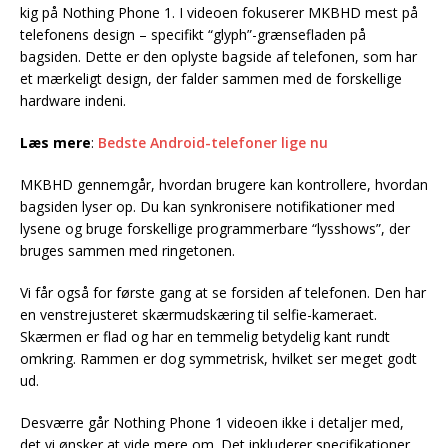
kig på Nothing Phone 1. I videoen fokuserer MKBHD mest på
telefonens design – specifikt “glyph”-grænsefladen på
bagsiden. Dette er den oplyste bagside af telefonen, som har
et mærkeligt design, der falder sammen med de forskellige
hardware indeni.
Læs mere
:
Bedste Android-telefoner lige nu
MKBHD gennemgår, hvordan brugere kan kontrollere, hvordan
bagsiden lyser op. Du kan synkronisere notifikationer med
lysene og bruge forskellige programmerbare “lysshows”, der
bruges sammen med ringetonen.
Vi får også for første gang at se forsiden af telefonen. Den har
en venstrejusteret skærmudskæring til selfie-kameraet.
Skærmen er flad og har en temmelig betydelig kant rundt
omkring. Rammen er dog symmetrisk, hvilket ser meget godt
ud.
Desværre går Nothing Phone 1 videoen ikke i detaljer med,
det vi ønsker at vide mere om. Det inkluderer specifikationer,