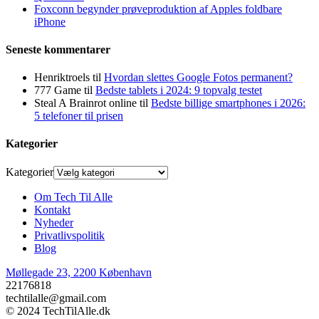
Foxconn begynder prøveproduktion af Apples foldbare
iPhone
Seneste kommentarer
Henriktroels
til
Hvordan slettes Google Fotos permanent?
777 Game
til
Bedste tablets i 2024: 9 topvalg testet
Steal A Brainrot online
til
Bedste billige smartphones i 2026:
5 telefoner til prisen
Kategorier
Kategorier
Om Tech Til Alle
Kontakt
Nyheder
Privatlivspolitik
Blog
Møllegade 23, 2200 København
22176818
techtilalle@gmail.com
© 2024 TechTilAlle.dk