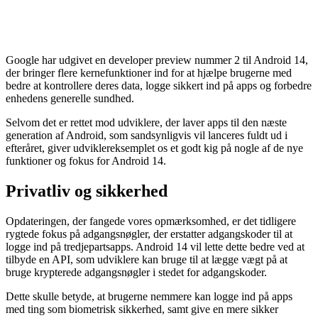
Google har udgivet en developer preview nummer 2 til Android 14,
der bringer flere kernefunktioner ind for at hjælpe brugerne med
bedre at kontrollere deres data, logge sikkert ind på apps og forbedre
enhedens generelle sundhed.
Selvom det er rettet mod udviklere, der laver apps til den næste
generation af Android, som sandsynligvis vil lanceres fuldt ud i
efteråret, giver udviklereksemplet os et godt kig på nogle af de nye
funktioner og fokus for Android 14.
Privatliv og sikkerhed
Opdateringen, der fangede vores opmærksomhed, er det tidligere
rygtede fokus på adgangsnøgler, der erstatter adgangskoder til at
logge ind på tredjepartsapps. Android 14 vil lette dette bedre ved at
tilbyde en API, som udviklere kan bruge til at lægge vægt på at
bruge krypterede adgangsnøgler i stedet for adgangskoder.
Dette skulle betyde, at brugerne nemmere kan logge ind på apps
med ting som biometrisk sikkerhed, samt give en mere sikker