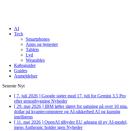
AI
Tech
Smartphones
Apps og tjenester
Tablets
Lyd
Wearables
Købsguider
Guides
Anmeldelser
Seneste Nyt
[ 7. juli 2026 ]
Google sigter mod 17. juli for Gemini 3.5 Pro
efter genopbygning
Nyheder
[ 29. maj 2026 ]
IBM løfter sløret for satsning på over 10 mia.
dollar på kvantecomputere og AI-sikkerhed
AI og kunstig
intelligens
[ 11. maj 2026 ]
OpenAI tilbyder EU adgang til ny AI-model,
mens Anthropic holder igen
Nyheder