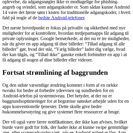
oplevelse, da adgangsnøgler ikke er modtagelige for phishing-
angreb og svindel, som adgangskoder er. Som sådan kunne Android
14 være det første søm i kisten for traditionelle adgangskoder, i hvert
fald på nogle af de
bedste Android-telefoner
.
Det næste hovedpunkt er fokus på privatliv og sikkerhed med nye
muligheder for at kontrollere, hvordan tredjepartsapps får adgang til
private oplysninger. Google bemærkede, at der nu er tre muligheder,
når du giver en app adgang til dine billeder: “Tillad adgang til alle
billeder” gør, hvad der står, “Vælg billeder” lader dig vælge, hvad
der kan tilgås, og “Tillad ikke” ganske enkelt forhindrer en app i at
få adgang til nogen af dine billeder eller videoer.
Fortsat strømlining af baggrunden
Og den sidste væsentlige ændring kommer i form af en række
tweaks for bedre at forbedre ydeevnen og sundheden for en
Android-telefon på systemniveau. Det betyder, at der nu er
baggrundsoptimeringer for at begrænse uønsket arbejde uden for en
apps konventionelle tjenester. Dette skulle give bedre
hukommelsesstyring og give systemet flere ressourcer at bruge.
Der vil også være færre notifikationer, der ikke kan afvises, hvilket
burde være godt for folk, der hader ikke at kunne swipe genstridige
app- eller systemadvarsler væk, når en Android-enhed er låst. App-