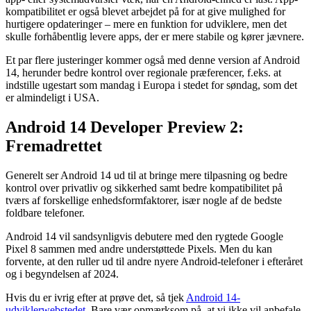
kompatibilitet er også blevet arbejdet på for at give mulighed for
hurtigere opdateringer – mere en funktion for udviklere, men det
skulle forhåbentlig levere apps, der er mere stabile og kører jævnere.
Et par flere justeringer kommer også med denne version af Android
14, herunder bedre kontrol over regionale præferencer, f.eks. at
indstille ugestart som mandag i Europa i stedet for søndag, som det
er almindeligt i USA.
Android 14 Developer Preview 2:
Fremadrettet
Generelt ser Android 14 ud til at bringe mere tilpasning og bedre
kontrol over privatliv og sikkerhed samt bedre kompatibilitet på
tværs af forskellige enhedsformfaktorer, især nogle af de bedste
foldbare telefoner.
Android 14 vil sandsynligvis debutere med den rygtede Google
Pixel 8 sammen med andre understøttede Pixels. Men du kan
forvente, at den ruller ud til andre nyere Android-telefoner i efteråret
og i begyndelsen af 2024.
Hvis du er ivrig efter at prøve det, så tjek
Android 14-
udviklerwebstedet
. Bare vær opmærksom på, at vi ikke vil anbefale