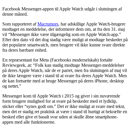
Facebook Messenger-appen til Apple Watch udgår i slutningen af
denne måned.
Som rapporteret af
Macrumors
, har adskillige Apple Watch-brugere
modtaget en meddelelse, der informerer dem om, at fra den 31. maj
vil “Messenger ikke være tilgængelig som en Apple Watch-app.”
Efter den dato vil det dog stadig være muligt at modtage beskeder på
det populære smartwatch, men brugere vil ikke kunne svare direkte
fra deres bærbare enhed.
En repræsentant for Meta (Facebooks moderselskab) fortalte
Reviewgeek, at: “Folk kan stadig modtage Messenger-meddelelser
på deres Apple Watch, når de er parret, men fra slutningen af maj vil
de ikke længere være i stand til at svare fra deres Apple Watch. Men
de kan fortsætte med at bruge Messenger på deres iPhone, desktop
og nettet.”
Messenger kom til Apple Watch i 2015 og giver i sin nuværende
form brugere mulighed for at svare på beskeder med et lydklip,
sticker eller “synes godt om.” Det er ikke muligt at svare med tekst,
men det er stadig ret praktisk at være i stand til hurtigt at bekræfte en
besked eller give et basalt svar uden at skulle åbne smartphone-
appen med alle funktionerne.