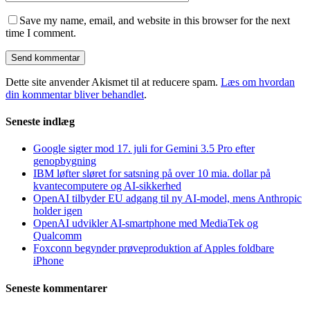
Save my name, email, and website in this browser for the next
time I comment.
Dette site anvender Akismet til at reducere spam.
Læs om hvordan
din kommentar bliver behandlet
.
Seneste indlæg
Google sigter mod 17. juli for Gemini 3.5 Pro efter
genopbygning
IBM løfter sløret for satsning på over 10 mia. dollar på
kvantecomputere og AI-sikkerhed
OpenAI tilbyder EU adgang til ny AI-model, mens Anthropic
holder igen
OpenAI udvikler AI-smartphone med MediaTek og
Qualcomm
Foxconn begynder prøveproduktion af Apples foldbare
iPhone
Seneste kommentarer