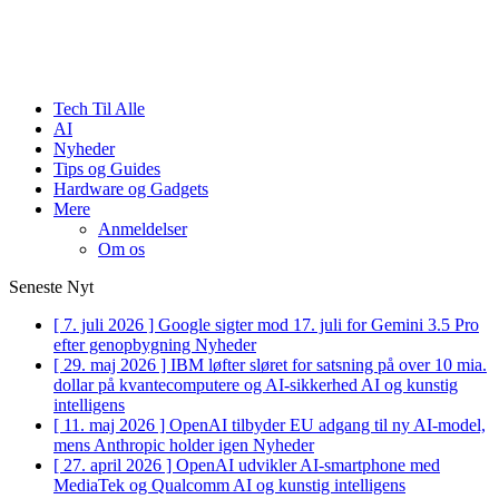
Tech Til Alle
AI
Nyheder
Tips og Guides
Hardware og Gadgets
Mere
Anmeldelser
Om os
Seneste Nyt
[ 7. juli 2026 ]
Google sigter mod 17. juli for Gemini 3.5 Pro
efter genopbygning
Nyheder
[ 29. maj 2026 ]
IBM løfter sløret for satsning på over 10 mia.
dollar på kvantecomputere og AI-sikkerhed
AI og kunstig
intelligens
[ 11. maj 2026 ]
OpenAI tilbyder EU adgang til ny AI-model,
mens Anthropic holder igen
Nyheder
[ 27. april 2026 ]
OpenAI udvikler AI-smartphone med
MediaTek og Qualcomm
AI og kunstig intelligens