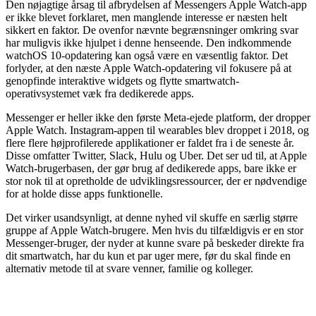
Den nøjagtige årsag til afbrydelsen af Messengers Apple Watch-app
er ikke blevet forklaret, men manglende interesse er næsten helt
sikkert en faktor. De ovenfor nævnte begrænsninger omkring svar
har muligvis ikke hjulpet i denne henseende. Den indkommende
watchOS 10-opdatering kan også være en væsentlig faktor. Det
forlyder, at den næste Apple Watch-opdatering vil fokusere på at
genopfinde interaktive widgets og flytte smartwatch-
operativsystemet væk fra dedikerede apps.
Messenger er heller ikke den første Meta-ejede platform, der dropper
Apple Watch. Instagram-appen til wearables blev droppet i 2018, og
flere flere højprofilerede applikationer er faldet fra i de seneste år.
Disse omfatter Twitter, Slack, Hulu og Uber. Det ser ud til, at Apple
Watch-brugerbasen, der gør brug af dedikerede apps, bare ikke er
stor nok til at opretholde de udviklingsressourcer, der er nødvendige
for at holde disse apps funktionelle.
Det virker usandsynligt, at denne nyhed vil skuffe en særlig større
gruppe af Apple Watch-brugere. Men hvis du tilfældigvis er en stor
Messenger-bruger, der nyder at kunne svare på beskeder direkte fra
dit smartwatch, har du kun et par uger mere, før du skal finde en
alternativ metode til at svare venner, familie og kolleger.