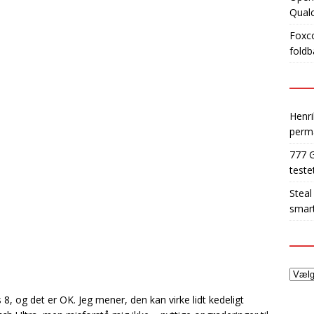
Qua
Foxco
foldb
Henri
perm
777 
teste
Steal
smart
, og det er OK. Jeg mener, den kan virke lidt kedeligt