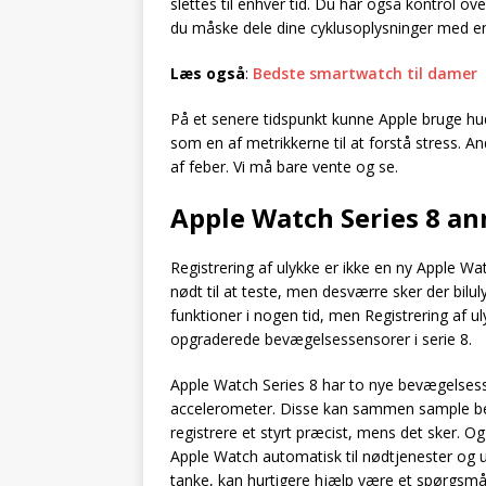
slettes til enhver tid. Du har også kontrol o
du måske dele dine cyklusoplysninger med en 
Læs også
:
Bedste smartwatch til damer
På et senere tidspunkt kunne Apple bruge h
som en af metrikkerne til at forstå stress. A
af feber. Vi må bare vente og se.
Apple Watch Series 8 an
Registrering af ulykke er ikke en ny Apple Wa
nødt til at teste, men desværre sker der bilu
funktioner i nogen tid, men Registrering af u
opgraderede bevægelsessensorer i serie 8.
Apple Watch Series 8 har to nye bevægelsess
accelerometer. Disse kan sammen sample bevæg
registrere et styrt præcist, mens det sker. Og 
Apple Watch automatisk til nødtjenester og u
tanke, kan hurtigere hjælp være et spørgsmål