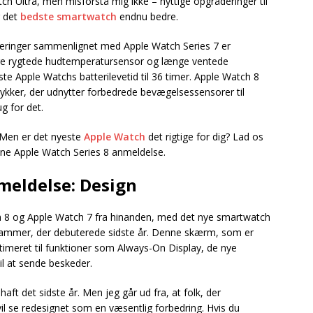
 Ultra, men misforstå mig ikke – nyttige opgraderinger til
r det
bedste smartwatch
endnu bedre.
eringer sammenlignet med Apple Watch Series 7 er
nge rygtede hudtemperatursensor og længe ventede
te Apple Watchs batterilevetid til 36 timer. Apple Watch 8
lulykker, der udnytter forbedrede bevægelsessensorer til
g for det.
 Men er det nyeste
Apple Watch
det rigtige for dig? Lad os
nne Apple Watch Series 8 anmeldelse.
meldelse: Design
h 8 og Apple Watch 7 fra hinanden, med det nye smartwatch
ammer, der debuterede sidste år. Denne skærm, som er
timeret til funktioner som Always-On Display, de nye
l at sende beskeder.
haft det sidste år. Men jeg går ud fra, at folk, der
l se redesignet som en væsentlig forbedring. Hvis du