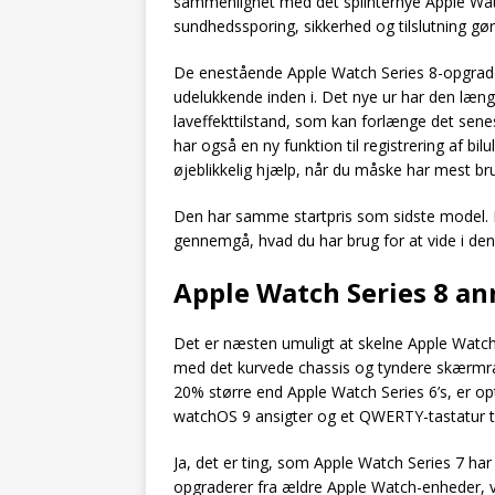
sammenlignet med det splinternye Apple Watch
sundhedssporing, sikkerhed og tilslutning gø
De enestående Apple Watch Series 8-opgrad
udelukkende inden i. Det nye ur har den læ
laveffekttilstand, som kan forlænge det senes
har også en ny funktion til registrering af bi
øjeblikkelig hjælp, når du måske har mest bru
Den har samme startpris som sidste model.
gennemgå, hvad du har brug for at vide i de
Apple Watch Series 8 an
Det er næsten umuligt at skelne Apple Watc
med det kurvede chassis og tyndere skærmr
20% større end Apple Watch Series 6’s, er op
watchOS 9 ansigter og et QWERTY-tastatur ti
Ja, det er ting, som Apple Watch Series 7 har 
opgraderer fra ældre Apple Watch-enheder, vi