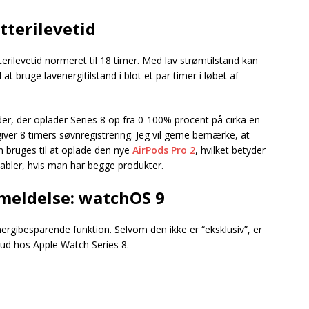
tterilevetid
rilevetid normeret til 18 timer. Med lav strømtilstand kan
 at bruge lavenergitilstand i blot et par timer i løbet af
.
r, der oplader Series 8 op fra 0-100% procent på cirka en
iver 8 timers søvnregistrering. Jeg vil gerne bemærke, at
 bruges til at oplade den nye
AirPods Pro 2
, hvilket betyder
abler, hvis man har begge produkter.
meldelse: watchOS 9
rgibesparende funktion. Selvom den ikke er “eksklusiv”, er
g ud hos Apple Watch Series 8.