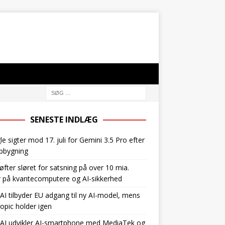
SENESTE INDLÆG
e sigter mod 17. juli for Gemini 3.5 Pro efter
pbygning
øfter sløret for satsning på over 10 mia.
r på kvantecomputere og AI-sikkerhed
I tilbyder EU adgang til ny AI-model, mens
opic holder igen
AI udvikler AI-smartphone med MediaTek og