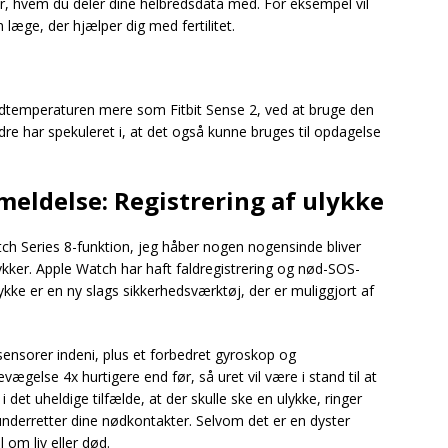
ver, hvem du deler dine helbredsdata med. For eksempel vil
læge, der hjælper dig med fertilitet.
udtemperaturen mere som Fitbit Sense 2, ved at bruge den
ndre har spekuleret i, at det også kunne bruges til opdagelse
meldelse: Registrering af ulykke
tch Series 8-funktion, jeg håber nogen nogensinde bliver
lykker. Apple Watch har haft faldregistrering og nød-SOS-
lykke er en ny slags sikkerhedsværktøj, der er muliggjort af
ensorer indeni, plus et forbedret gyroskop og
else 4x hurtigere end før, så uret vil være i stand til at
i det uheldige tilfælde, at der skulle ske en ulykke, ringer
nderretter dine nødkontakter. Selvom det er en dyster
 om liv eller død.