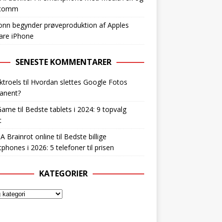
lcomm
nn begynder prøveproduktion af Apples
are iPhone
SENESTE KOMMENTARER
ktroels
til
Hvordan slettes Google Fotos
anent?
Game
til
Bedste tablets i 2024: 9 topvalg
t
 A Brainrot online
til
Bedste billige
phones i 2026: 5 telefoner til prisen
KATEGORIER