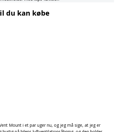
il du kan købe
Vent Mount i et par uger nu, og jeg må sige, at jeg er
urtig på bilens luftventilationsåbning, og den holder