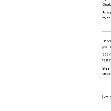
Qua
Foxco
foldb
Henri
perm
777 
teste
Steal
smart