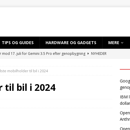
TIPS OG GUIDES
HARDWARE OG GADGETS
MERE
r mod 17. juli for Gemini 3.5 Pro efter genopbygning
NYHEDER
 sløret for satsning på over 10 mia. dollar på kvantecomputere og
ste mobilholder til bil i 2024
TIG INTELLIGENS
Googl
byder EU adgang til ny AI-model, mens Anthropic holder igen
til bil i 2024
geno
IBM l
dvikler AI-smartphone med MediaTek og Qualcomm
AI OG
dolla
OpenA
Anthr
gynder prøveproduktion af Apples foldbare iPhone
NYHEDER
Open