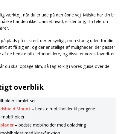
rlig værktøj, når du er ude på den åbne vej. Måske har din bil
åske har den ikke. Uanset hvad, er der ting, din telefon
ører.
på plads på et sted, der er synligt, men stadig uden for din
punkt at få sig en, og der er utallige af muligheder, der passer
le af de bedste biltelefonholdere, og disse er vores favoritter.
når du skal optage film, så tag et kig i vores guide over de
igt overblik
lholder samlet set
ndshield Mount
– bedste mobilholder til pengene
e mobilholder
oplader
– bedste mobilholder med opladning
mobilholder med klips-funktion