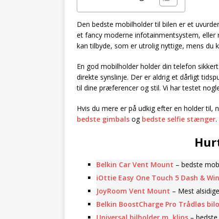
Den bedste mobilholder til bilen er et uvurde
et fancy moderne infotainmentsystem, eller m
kan tilbyde, som er utrolig nyttige, mens du k
En god mobilholder holder din telefon sikkert 
direkte synslinje. Der er aldrig et dårligt tids
til dine præferencer og stil. Vi har testet nog
Hvis du mere er på udkig efter en holder til, 
bedste gimbals
og
bedste selfie stænger
.
Hurt
Belkin Car Vent Mount
– bedste mobi
iOttie Easy One Touch 5 Dash & Wi
JoyRoom Vent Mount
– Mest alsidig
Belkin BoostCharge Pro Trådløs bil
Universal bilholder m. klips
– bedste 