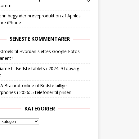
lcomm
nn begynder prøveproduktion af Apples
are iPhone
SENESTE KOMMENTARER
ktroels
til
Hvordan slettes Google Fotos
anent?
Game
til
Bedste tablets i 2024: 9 topvalg
t
 A Brainrot online
til
Bedste billige
phones i 2026: 5 telefoner til prisen
KATEGORIER