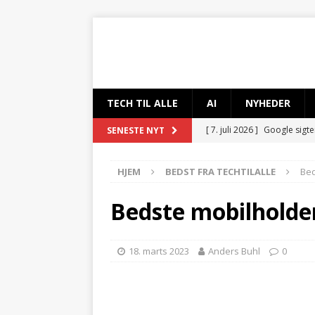
TECH TIL ALLE
AI
NYHEDER
[ 7. juli 2026 ]
Google sigte
SENESTE NYT
[ 29. maj 2026 ]
IBM løfter
HJEM
BEDST FRA TECHTILALLE
Bed
AI-sikkerhed
AI OG KUNS
[ 11. maj 2026 ]
OpenAI til
Bedste mobilholder 
NYHEDER
[ 27. april 2026 ]
OpenAI u
18. marts 2023
Anders Buhl
0
KUNSTIG INTELLIGENS
[ 6. april 2026 ]
Foxconn be