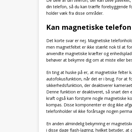
De dele af din telefon, der kan blive påvirke
din telefon, så du kan træffe forebyggende fo
holder væk fra disse områder.
Kan magnetiske telefon
Det korte svar er nej. Magnetiske telefonhold
men magnetfeltet er ikke stærkt nok til at 
anvendte magnetiske kræfter og enhedsplader
behøver at bekymre dig om at miste eller be
En ting at huske på er, at magnetiske felter
autofokusfunktion, når det er i brug. For a
sikkerhedsfunktion, der deaktiverer kameraets
Denne funktion er deaktiveret, så snart den 
kraft også kan forstyrre nogle magnetiske k
kompas. Disse komponenter er dog ikke afgø
telefonholder vil ikke forårsage nogen perman
En anden almindelig bekymring er magnetiske 
i disse dage flash-lagring, hvilket betyder, a