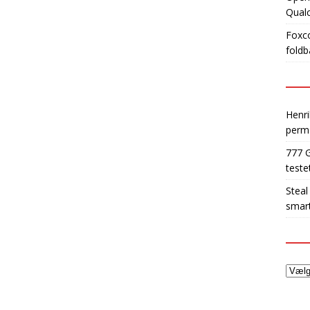
Qua
Foxco
foldb
Henri
perm
777 
teste
Steal
smart