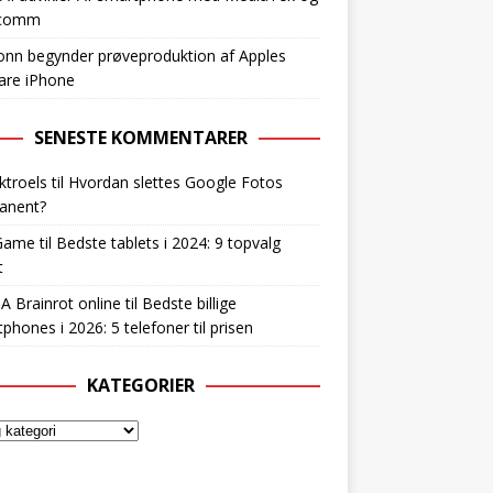
lcomm
nn begynder prøveproduktion af Apples
are iPhone
SENESTE KOMMENTARER
ktroels
til
Hvordan slettes Google Fotos
anent?
Game
til
Bedste tablets i 2024: 9 topvalg
t
 A Brainrot online
til
Bedste billige
phones i 2026: 5 telefoner til prisen
KATEGORIER