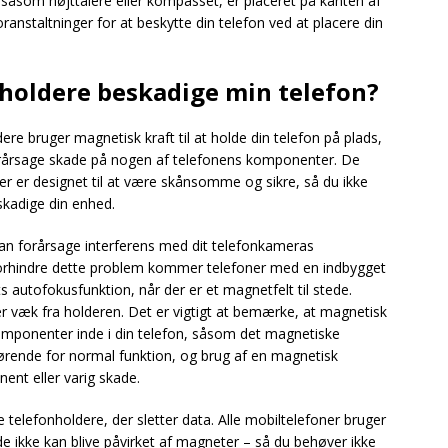
t, såsom højttalere eller kompasset, er placeret på kanten af
ranstaltninger for at beskytte din telefon ved at placere din
holdere beskadige min telefon?
ere bruger magnetisk kraft til at holde din telefon på plads,
forårsage skade på nogen af telefonens komponenter. De
 er designet til at være skånsomme og sikre, så du ikke
skadige din enhed.
 kan forårsage interferens med dit telefonkameras
t forhindre dette problem kommer telefoner med en indbygget
 autofokusfunktion, når der er et magnetfelt til stede.
er væk fra holderen. Det er vigtigt at bemærke, at magnetisk
omponenter inde i din telefon, såsom det magnetiske
rende for normal funktion, og brug af en magnetisk
ent eller varig skade.
telefonholdere, der sletter data. Alle mobiltelefoner bruger
t de ikke kan blive påvirket af magneter – så du behøver ikke