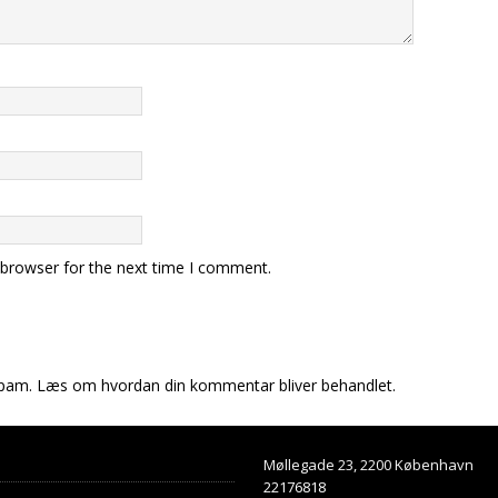
 browser for the next time I comment.
spam.
Læs om hvordan din kommentar bliver behandlet
.
Møllegade 23, 2200 København
22176818