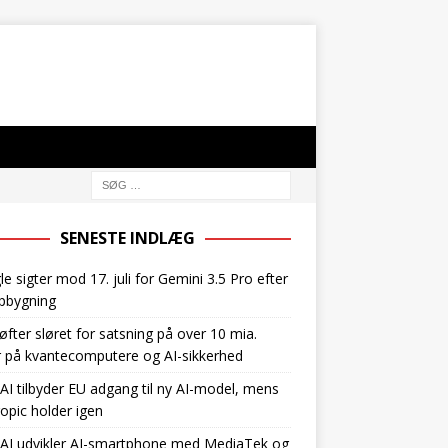
SENESTE INDLÆG
e sigter mod 17. juli for Gemini 3.5 Pro efter
pbygning
øfter sløret for satsning på over 10 mia.
r på kvantecomputere og AI-sikkerhed
I tilbyder EU adgang til ny AI-model, mens
opic holder igen
AI udvikler AI-smartphone med MediaTek og