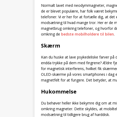
Normalt lavet med neodymmagneter, magneti
de er blevet populære, har folk været bekym
telefoner. Vi er her for at fortælle dig, at de
modsætning til hvad mange tror. Her er de m
magnetbrug omkring telefoner, og hvorfor du
omkring de
bedste mobilholdere til bilen
.
Skærm
Kan du huske at lave psykedeliske farver på 
endda trykke på dem med fingrene? Ældre fj
for magnetisk interferens, hvilket fik skær
OLED-skærme på vores smartphones i dag er 
magnetfelt for at fungere. Det betyder, at m
Hukommelse
Du behøver heller ikke bekymre dig om at mis
omkring magneter. Dette skyldes, at mobiltel
modsætning til tidligere brug af harddisk.