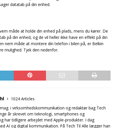
sager datatab på din enhed.
kvem måde at holde din enhed på plads, mens du kører. De
ab på din enhed, og de vil heller ikke have en effekt på din
r en nem måde at montere din telefon i bilen på, er Belkin
re mulighed. Tjek den nedenfor.
uhl
1024 Articles
.mag. i virksomhedskommunikation og redaktør bag Tech
mange år skrevet om teknologi, smartphones og
og har tidligere arbejdet med Apple-produkter. I dag
ed AI og digital kommunikation. På Tech Til Alle lægger han