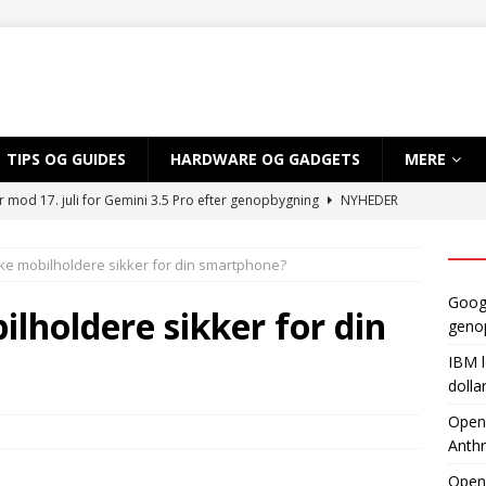
TIPS OG GUIDES
HARDWARE OG GADGETS
MERE
r mod 17. juli for Gemini 3.5 Pro efter genopbygning
NYHEDER
 sløret for satsning på over 10 mia. dollar på kvantecomputere og
ke mobilholdere sikker for din smartphone?
TIG INTELLIGENS
Googl
byder EU adgang til ny AI-model, mens Anthropic holder igen
lholdere sikker for din
geno
IBM l
dvikler AI-smartphone med MediaTek og Qualcomm
AI OG
dolla
OpenA
Anthr
gynder prøveproduktion af Apples foldbare iPhone
NYHEDER
Open