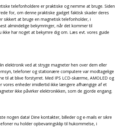
ske telefonholdere er praktiske og nemme at bruge. Siden
rede for, om denne praktiske gadget faktisk skader deres
t er sikkert at bruge en magnetisk telefonholder, i
est almindelige bekymringer, når det kommer til
 ikke har noget at bekymre dig om. Læs evt. vores guide
din elektronik ved at stryge magneter hen over dem eller
ernsyn, telefoner og stationære computere var modtagelige
mene til at blive forstyrret. Med IPS LCD-skærme, AMOLED og
vores enheder imidlertid ikke længere afhængige af et
agneter ikke påvirker elektronikken, som de gjorde engang.
te nogen data! Dine kontakter, billeder og e-mails er sikre
efoner nu holder opbevaringsklip til hukommelse, i