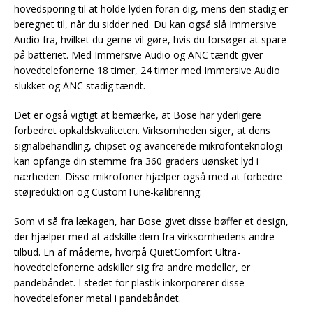
hovedsporing til at holde lyden foran dig, mens den stadig er
beregnet til, når du sidder ned. Du kan også slå Immersive
Audio fra, hvilket du gerne vil gøre, hvis du forsøger at spare
på batteriet. Med Immersive Audio og ANC tændt giver
hovedtelefonerne 18 timer, 24 timer med Immersive Audio
slukket og ANC stadig tændt.
Det er også vigtigt at bemærke, at Bose har yderligere
forbedret opkaldskvaliteten. Virksomheden siger, at dens
signalbehandling, chipset og avancerede mikrofonteknologi
kan opfange din stemme fra 360 graders uønsket lyd i
nærheden. Disse mikrofoner hjælper også med at forbedre
støjreduktion og CustomTune-kalibrering.
Som vi så fra lækagen, har Bose givet disse bøffer et design,
der hjælper med at adskille dem fra virksomhedens andre
tilbud. En af måderne, hvorpå QuietComfort Ultra-
hovedtelefonerne adskiller sig fra andre modeller, er
pandebåndet. I stedet for plastik inkorporerer disse
hovedtelefoner metal i pandebåndet.