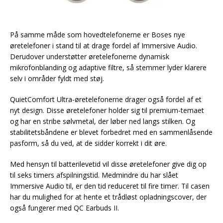
På samme måde som hovedtelefonerne er Boses nye
øretelefoner i stand til at drage fordel af Immersive Audio.
Derudover understøtter øretelefonerne dynamisk
mikrofonblanding og adaptive filtre, så stemmer lyder klarere
selv i områder fyldt med støj.
QuietComfort Ultra-øretelefonerne drager også fordel af et
nyt design. Disse øretelefoner holder sig til premium-temaet
og har en stribe sølvmetal, der løber ned langs stilken. Og
stabilitetsbåndene er blevet forbedret med en sammenlåsende
pasform, så du ved, at de sidder korrekt i dit øre.
Med hensyn til batterilevetid vil disse øretelefoner give dig op
til seks timers afspilningstid. Medmindre du har slået
Immersive Audio til, er den tid reduceret til fire timer. Til casen
har du mulighed for at hente et trådløst opladningscover, der
også fungerer med QC Earbuds II.