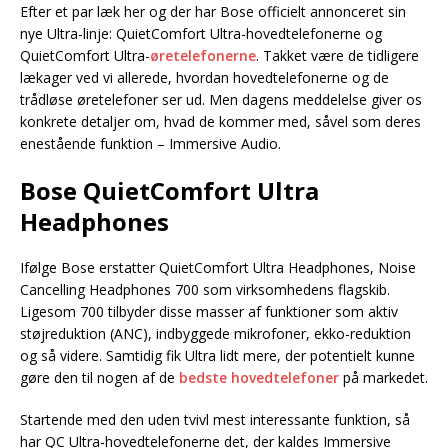
Efter et par læk her og der har Bose officielt annonceret sin
nye Ultra-linje: QuietComfort Ultra-hovedtelefonerne og
QuietComfort Ultra-
øretelefonerne
. Takket være de tidligere
lækager ved vi allerede, hvordan hovedtelefonerne og de
trådløse øretelefoner ser ud. Men dagens meddelelse giver os
konkrete detaljer om, hvad de kommer med, såvel som deres
enestående funktion – Immersive Audio.
Bose QuietComfort Ultra
Headphones
Ifølge Bose erstatter QuietComfort Ultra Headphones, Noise
Cancelling Headphones 700 som virksomhedens flagskib.
Ligesom 700 tilbyder disse masser af funktioner som aktiv
støjreduktion (ANC), indbyggede mikrofoner, ekko-reduktion
og så videre. Samtidig fik Ultra lidt mere, der potentielt kunne
gøre den til nogen af de
bedste hovedtelefoner
på markedet.
Startende med den uden tvivl mest interessante funktion, så
har QC Ultra-hovedtelefonerne det, der kaldes Immersive