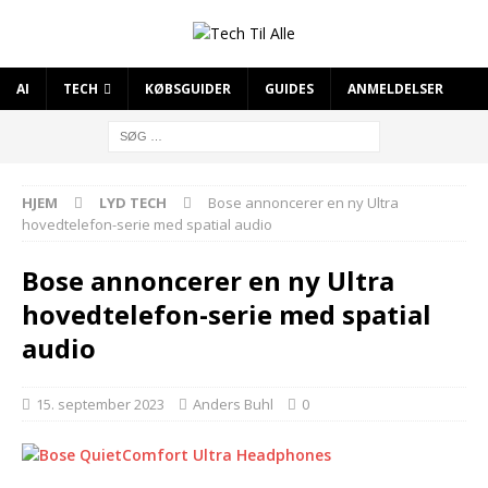
AI
TECH
KØBSGUIDER
GUIDES
ANMELDELSER
HJEM
LYD TECH
Bose annoncerer en ny Ultra
hovedtelefon-serie med spatial audio
Bose annoncerer en ny Ultra
hovedtelefon-serie med spatial
audio
15. september 2023
Anders Buhl
0