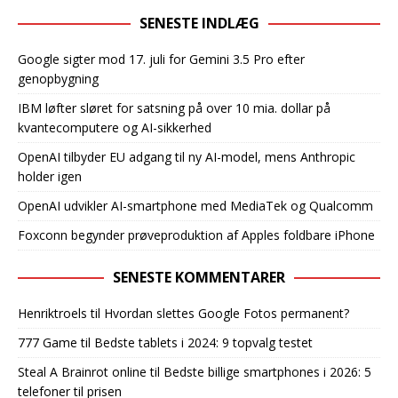
SENESTE INDLÆG
Google sigter mod 17. juli for Gemini 3.5 Pro efter
genopbygning
IBM løfter sløret for satsning på over 10 mia. dollar på
kvantecomputere og AI-sikkerhed
OpenAI tilbyder EU adgang til ny AI-model, mens Anthropic
holder igen
OpenAI udvikler AI-smartphone med MediaTek og Qualcomm
Foxconn begynder prøveproduktion af Apples foldbare iPhone
SENESTE KOMMENTARER
Henriktroels
til
Hvordan slettes Google Fotos permanent?
777 Game
til
Bedste tablets i 2024: 9 topvalg testet
Steal A Brainrot online
til
Bedste billige smartphones i 2026: 5
telefoner til prisen