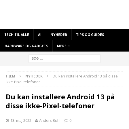
TECH TIL ALLE
AI
NYHEDER
TIPS OG GUIDES
HARDWARE OG GADGETS
MERE
HJEM
NYHEDER
Du kan installere Android 13 på disse
ikke-Pixel-telefoner
Du kan installere Android 13 på
disse ikke-Pixel-telefoner
13. maj 2022
Anders Buhl
0