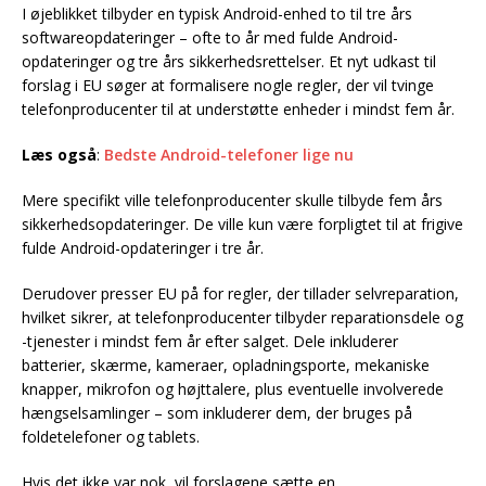
I øjeblikket tilbyder en typisk Android-enhed to til tre års
softwareopdateringer – ofte to år med fulde Android-
opdateringer og tre års sikkerhedsrettelser. Et nyt udkast til
forslag i EU søger at formalisere nogle regler, der vil tvinge
telefonproducenter til at understøtte enheder i mindst fem år.
Læs også
:
Bedste Android-telefoner lige nu
Mere specifikt ville telefonproducenter skulle tilbyde fem års
sikkerhedsopdateringer. De ville kun være forpligtet til at frigive
fulde Android-opdateringer i tre år.
Derudover presser EU på for regler, der tillader selvreparation,
hvilket sikrer, at telefonproducenter tilbyder reparationsdele og
-tjenester i mindst fem år efter salget. Dele inkluderer
batterier, skærme, kameraer, opladningsporte, mekaniske
knapper, mikrofon og højttalere, plus eventuelle involverede
hængselsamlinger – som inkluderer dem, der bruges på
foldetelefoner og tablets.
Hvis det ikke var nok, vil forslagene sætte en