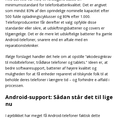
minimumsstandard for telefonbatterikvalitet. Det er angivet
som mindst 83% af den oprindelige nominelle kapacitet efter
500 fulde opladningscyklusser og 80% efter 1.000.
Telefonproducenter får derefter et valg: opfylde disse
standarder eller sikre, at udskiftningsbatterier og covers er
tilgængelige. Det er de mere let udskiftelige batterier fra gamle
Android-telefoner, snarere end en aftale med en
reparationstekniker.
Ifølge forslaget handler det hele om at opstille “økodesignkrav
til mobiltelefoner, trådløse telefoner og tablets.” Ideen er, at
bedre softwaresupport, batterier af højere kvalitet og
muligheden for at få enheder repareret vil tilskynde folk til at
beholde deres telefoner i længere tid – og forhindre e-affald i
processen.
Android-support: Sådan står det til lige
nu
I øjeblikket har meget få Android-telefoner faktisk dette