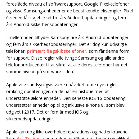
foreslåede niveau af softwaresupport. Google Pixel-telefoner
og visse Samsung-enheder er de bedst kendte eksempler. Pixel
6-serien får i øjeblikket tre års Android-opdateringer og fem
års Android-sikkerhedsopdateringer.
I mellemtiden tilbyder Samsung fire års Android-opdateringer
og fem års sikkerhedsopdateringer. Det er dog kun udvalgte
telefoner,
primært flagskibstelefoner
, som får denne form
for support. Disse regler ville tvinge Samsung og alle andre
telefonproducenter til at sikre, at alle deres telefoner har det
samme niveau på software siden.
Apple ville sandsynligvis være upåvirket af de nye regler
omkring opdateringer, da de har en historie med at
understøtte ældre enheder. Den seneste iOS 16-opdatering
understøtter enheder op til og inklusive iPhone 8, som blev
udgivet i 2017. Det er fem år med iOS og
sikkerhedsopdateringer.
Apple kan dog ikke overholde reparations- og batterikravene.
Som
Ars Technica
bemærker, er iPhone-batterier i øjeblikket