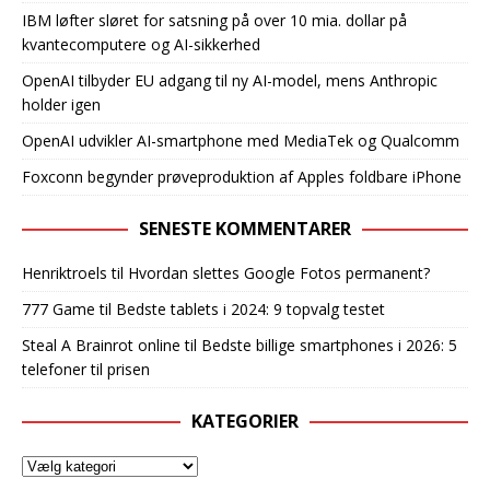
IBM løfter sløret for satsning på over 10 mia. dollar på
kvantecomputere og AI-sikkerhed
OpenAI tilbyder EU adgang til ny AI-model, mens Anthropic
holder igen
OpenAI udvikler AI-smartphone med MediaTek og Qualcomm
Foxconn begynder prøveproduktion af Apples foldbare iPhone
SENESTE KOMMENTARER
Henriktroels
til
Hvordan slettes Google Fotos permanent?
777 Game
til
Bedste tablets i 2024: 9 topvalg testet
Steal A Brainrot online
til
Bedste billige smartphones i 2026: 5
telefoner til prisen
KATEGORIER