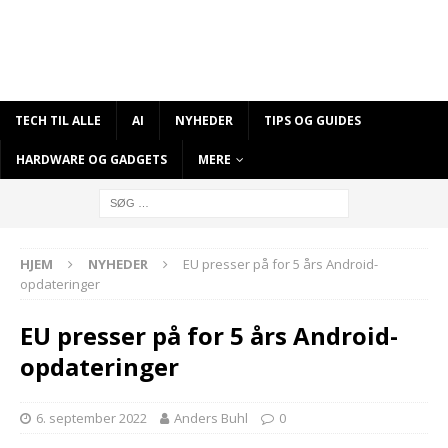
TECH TIL ALLE
AI
NYHEDER
TIPS OG GUIDES
HARDWARE OG GADGETS
MERE
HJEM
NYHEDER
EU presser på for 5 års Android-
opdateringer
EU presser på for 5 års Android-
opdateringer
6. september 2022
Anders Buhl
0