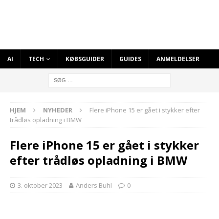
AI
TECH
KØBSGUIDER
GUIDES
ANMELDELSER
HJEM
NYHEDER
Flere iPhone 15 er gået i stykker efter
trådløs opladning i BMW
Flere iPhone 15 er gået i stykker
efter trådløs opladning i BMW
3. oktober 2023
Anders Buhl
0