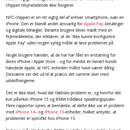
chippen tilsyneladende ikke fungerer.
NFC-chippen er en ret vigtig del af enhver smartphone, især en
iPhone. Den er blandt andet ansvarlig for
Apple Pay
-betalinger
og digitale bilnøgler. Berørte brugere bliver mødt med en
fejlmeddelelse, der erklærer, at de “ikke kunne konfigurere
Apple Pay” uden nogen synlig måde at løse problemet på.
Nogle brugere hævder, at de har har fået en erstatning for
deres iPhone i Apple Store – og for mindst én berørt kunde
hævdede Apple, at NFC-enheden måtte have været dårlig.
Desværre ser det ud til at præcis det samme sker med
udskiftningerne.
Det er ikke klart, hvad det faktiske problem er, og hvorfor det
kun påvirker iPhone 15 og BMW trådløse opladningspuder.
Flere rapporter synes at bemærke, at dette ikke var et problem
med
iPhone 14
– og
iPhone 13
-enheder, hvilket antyder, at
problemet er specifikt hos iPhone 15.