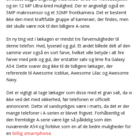
og en 12 MP Ultra-bred mulighed. Der er angiveligt også en
5MP makrosensor og et 32MP frontkamera. Det er bestemt
ikke den mest kraftfulde gruppe af kameraer, der findes, men
det skulle være nok til den billigere A-serie.
En ny ting vist i lækagen er mindst tre farvemuligheder til
denne telefon. Hvid, lyserød og gul. Et andet billede delt af den
samme viser også en sort farve, hvilket ville betyde i alt fire
farver med pink og gul, der erstatter sølv og lime fra Galaxy
A54. Dette svarer dog ikke til de tidligere lækager, der
refererede til Awesome Iceblue, Awesome Lilac og Awesome
Navy.
Det er vigtigt at tage lækager som disse med et gran salt, da vi
ikke ved det med sikkerhed, før telefonen er officielt
annonceret. Dette vil sandsynligvis være i marts, da det er der
mange telefoner i A-serien er blevet frigivet. Forhåbentlig vil
den fremtidige A-serie være lige så pålidelig som den
nuværende A54 og forblive som en af de bedre muligheder for
en
billig smartphone
.