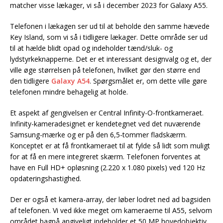
matcher visse lækager, vi så i december 2023 for Galaxy A55.
Telefonen i lækagen ser ud til at beholde den samme hævede
Key Island, som vi så i tidligere lækager. Dette område ser ud
til at hælde blidt opad og indeholder tænd/sluk- og
lydstyrkeknapperne. Det er et interessant designvalg og et, der
ville øge størrelsen på telefonen, hvilket gør den større end
den tidligere
Galaxy A54
. Spørgsmålet er, om dette ville gøre
telefonen mindre behagelig at holde.
Et aspekt af gengivelsen er Central Infinity-O-frontkameraet.
Infinity-kameradesignet er kendetegnet ved det nuværende
Samsung-mærke og er på den 6,5-tommer fladskærm.
Konceptet er at få frontkameraet til at fylde så lidt som muligt
for at få en mere integreret skærm. Telefonen forventes at
have en Full HD+ opløsning (2.220 x 1.080 pixels) ved 120 Hz
opdateringshastighed.
Der er også et kamera-array, der løber lodret ned ad bagsiden
af telefonen. Vi ved ikke meget om kameraerne til A55, selvom
området bagpå angiveligt indeholder et 50 MP hovedobjektiv