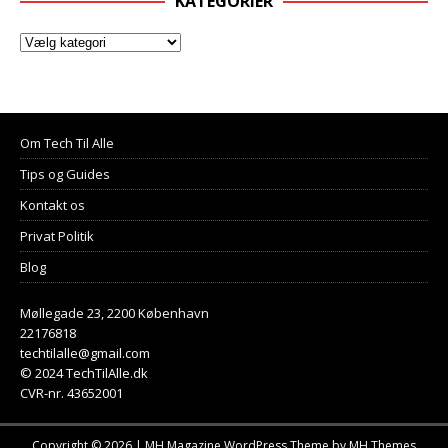
KATEGORIER
Om Tech Til Alle
Tips og Guides
Kontakt os
Privat Politik
Blog
Møllegade 23, 2200 København
22176818
techtilalle@gmail.com
© 2024 TechTilAlle.dk
CVR-nr. 43652001
Copyright © 2026 | MH Magazine WordPress Theme by
MH Themes