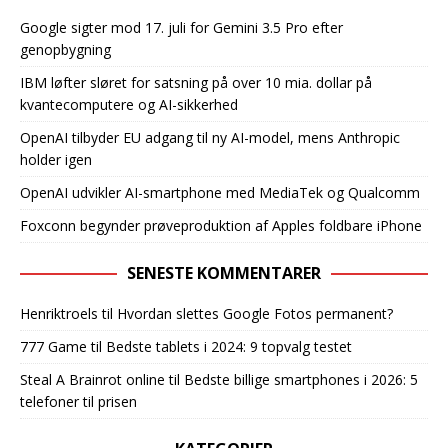
Google sigter mod 17. juli for Gemini 3.5 Pro efter
genopbygning
IBM løfter sløret for satsning på over 10 mia. dollar på
kvantecomputere og AI-sikkerhed
OpenAI tilbyder EU adgang til ny AI-model, mens Anthropic
holder igen
OpenAI udvikler AI-smartphone med MediaTek og Qualcomm
Foxconn begynder prøveproduktion af Apples foldbare iPhone
SENESTE KOMMENTARER
Henriktroels
til
Hvordan slettes Google Fotos permanent?
777 Game
til
Bedste tablets i 2024: 9 topvalg testet
Steal A Brainrot online
til
Bedste billige smartphones i 2026: 5
telefoner til prisen