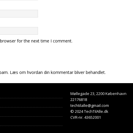
 browser for the next time I comment.
spam.
Læs om hvordan din kommentar bliver behandlet
.
Møllegade 23, 2200 København
22176818
techtilalle@gmail.com
© 2024 TechTilAlle.dk
CVR-nr. 43652001