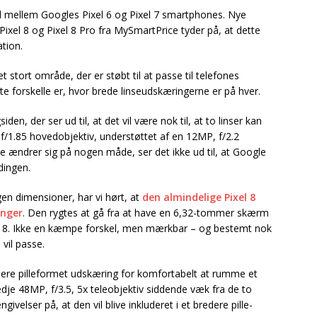
l mellem Googles Pixel 6 og Pixel 7 smartphones. Nye
xel 8 og Pixel 8 Pro fra MySmartPrice tyder på, at dette
tion.
stort område, der er støbt til at passe til telefones
te forskelle er, hvor brede linseudskæringerne er på hver.
iden, der ser ud til, at det vil være nok til, at to linser kan
f/1.85 hovedobjektiv, understøttet af en 12MP, f/2.2
e ændrer sig på nogen måde, ser det ikke ud til, at Google
dingen.
 dimensioner, har vi hørt, at
den almindelige Pixel 8
ænger
. Den rygtes at gå fra at have en 6,32-tommer skærm
el 8. Ikke en kæmpe forskel, men mærkbar – og bestemt nok
 vil passe.
edere pilleformet udskæring for komfortabelt at rumme et
redje 48MP, f/3.5, 5x teleobjektiv siddende væk fra de to
givelser på, at den vil blive inkluderet i et bredere pille-