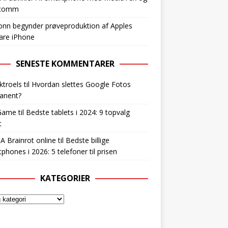
lcomm
nn begynder prøveproduktion af Apples
are iPhone
SENESTE KOMMENTARER
ktroels
til
Hvordan slettes Google Fotos
anent?
Game
til
Bedste tablets i 2024: 9 topvalg
t
 A Brainrot online
til
Bedste billige
phones i 2026: 5 telefoner til prisen
KATEGORIER