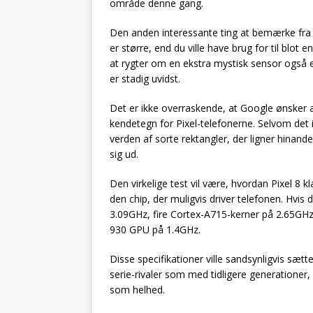
område denne gang.
Den anden interessante ting at bemærke fra d
er større, end du ville have brug for til blot e
at rygter om en ekstra mystisk sensor også er
er stadig uvidst.
Det er ikke overraskende, at Google ønsker 
kendetegn for Pixel-telefonerne. Selvom det ik
verden af sorte rektangler, der ligner hinanden,
sig ud.
Den virkelige test vil være, hvordan Pixel 8 klar
den chip, der muligvis driver telefonen. Hvis 
3.09GHz, fire Cortex-A715-kerner på 2.65GHz,
930 GPU på 1.4GHz.
Disse specifikationer ville sandsynligvis sæ
serie-rivaler som med tidligere generationer,
som helhed.