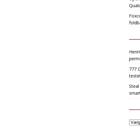
Qua
Foxco
foldb
Henri
perm
777 
teste
Steal
smart