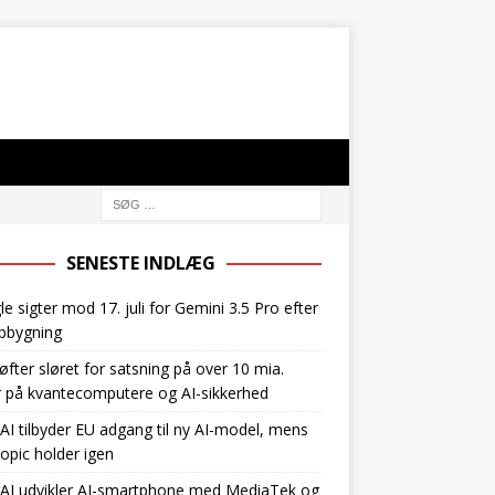
SENESTE INDLÆG
e sigter mod 17. juli for Gemini 3.5 Pro efter
pbygning
øfter sløret for satsning på over 10 mia.
r på kvantecomputere og AI-sikkerhed
I tilbyder EU adgang til ny AI-model, mens
opic holder igen
AI udvikler AI-smartphone med MediaTek og