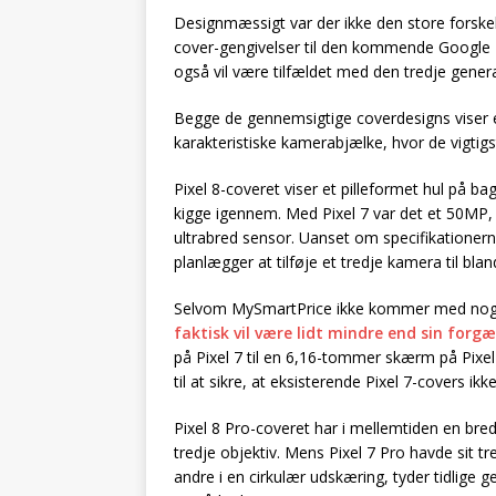
Designmæssigt var der ikke den store forske
cover-gengivelser til den kommende Google Pi
også vil være tilfældet med den tredje genera
Begge de gennemsigtige coverdesigns viser et 
karakteristiske kamerabjælke, hvor de vigtigs
Pixel 8-coveret viser et pilleformet hul på bags
kigge igennem. Med Pixel 7 var det et 50MP, 
ultrabred sensor. Uanset om specifikationern
planlægger at tilføje et tredje kamera til blan
Selvom MySmartPrice ikke kommer med nogen
faktisk vil være lidt mindre end sin forg
på Pixel 7 til en 6,16-tommer skærm på Pix
til at sikre, at eksisterende Pixel 7-covers ikke
Pixel 8 Pro-coveret har i mellemtiden en br
tredje objektiv. Mens Pixel 7 Pro havde sit t
andre i en cirkulær udskæring, tyder tidlige gen