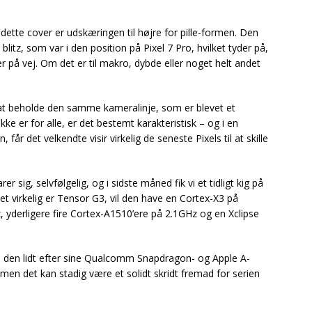
ette cover er udskæringen til højre for pille-formen. Den
n blitz, som var i den position på Pixel 7 Pro, hvilket tyder på,
 på vej. Om det er til makro, dybde eller noget helt andet
at beholde den samme kameralinje, som er blevet et
ke er for alle, er det bestemt karakteristisk – og i en
 får det velkendte visir virkelig de seneste Pixels til at skille
er sig, selvfølgelig, og i sidste måned fik vi et tidligt kig på
det virkelig er Tensor G3, vil den have en Cortex-X3 på
 yderligere fire Cortex-A1510’ere på 2.1GHz og en Xclipse
tte den lidt efter sine Qualcomm Snapdragon- og Apple A-
 men det kan stadig være et solidt skridt fremad for serien