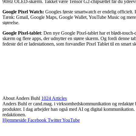
90Hz OLED-skærm. Takket være Tensor G2-chipsættet får du ydeevne 
Google Pixel Watch:
Googles første smartwatch er endelig officielt. P
Tænk: Gmail, Google Maps, Google Wallet, YouTube Music og mere. Men 
størrelse.
Google Pixel-tablet
: Den nye Google Pixel-tablet har et blødt-touch-d
skærm og flere apps, der udnytter en større skærm. Og fordi denne tabl
fedeste del er ladestationen, som forvandler Pixel Tablet til en smart 
About Anders Buhl
1024 Articles
Anders Buhl er cand.mag. i virksomhedskommunikation og redaktør bag
produkter. I dag arbejder han også med AI og digital kommunikation. 
redaktionen.
Hjemmeside
Facebook
Twitter
YouTube