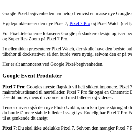
Google Pixel-begivenheden har netop fremvist en masse nye Google-enh
Højdepunkterne er den nye Pixel 7,
Pixel 7 Pro
og Pixel Watch (det f
For Pixel-telefonerne fokuserer Google på slankere design og især bed
og Super Res Zoom på Pixel 7 Pro.
I mellemtiden præsenterer Pixel Watch, der skulle have den bedste pu
tilbehør til dockstativet, så den burde være nyttig, selvom den er på t
Her er alt annonceret ved Google Pixel-begivenheden.
Google Event Produkter
Pixel 7 Pro
: Googles nyeste flagskib vil helt sikkert imponere. Pixe
makrofokustilstand til nærbilleder. Pixel 7 Pro får også en Cinematic Bl
låse dit motiv, mens du zoomer ind med billeder og videoer.
Tensor driver også den nye Photo Unblur, som kan fjerne sløring af din
du burde få mere stabile billeder i svagt lys. Endelig har Pixel 7 Pro
til at genkende dit ansigt.
Pixel 7
: Du skal ikke udelukke Pixel 7. Selvom den mangler Pixel 7