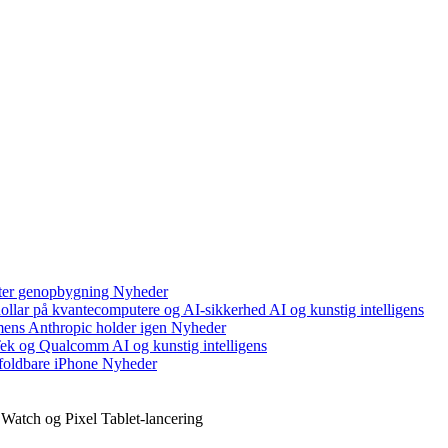
efter genopbygning
Nyheder
 dollar på kvantecomputere og AI-sikkerhed
AI og kunstig intelligens
mens Anthropic holder igen
Nyheder
aTek og Qualcomm
AI og kunstig intelligens
foldbare iPhone
Nyheder
 Watch og Pixel Tablet-lancering