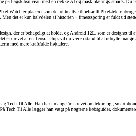
på flagskibsniveau med en række AI og maskinlærings-smarts. Du får 
ixel Watch er placeret som det ultimative tilbehør til Pixel-telefonbrug
det er kun halvdelen af historien – fitnesssporing er fuldt ud støttet
esign, der er behageligt at holde, og Android 12L, som er designet til a
et er drevet af en Tensor-chip, vil du være i stand til at udnytte mang
skærm med mere kraftfulde højttalere.
 Tech Til Alle. Han har i mange år skrevet om teknologi, smartphones
På Tech Til Alle lægger han vægt på nøgterne købsguider, dokumenterede