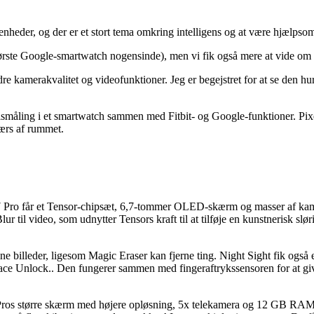
eder, og der er et stort tema omkring intelligens og at være hjælpsom
ørste Google-smartwatch nogensinde), men vi fik også mere at vide om 
re kamerakvalitet og videofunktioner. Jeg er begejstret for at se den h
lsmåling i et smartwatch sammen med Fitbit- og Google-funktioner. Pix
værs af rummet.
l 7 Pro får et Tensor-chipsæt, 6,7-tommer OLED-skærm og masser af kame
ur til video, som udnytter Tensors kraft til at tilføje en kunstnerisk sl
e billeder, ligesom Magic Eraser kan fjerne ting. Night Sight fik også e
 Face Unlock.. Den fungerer sammen med fingeraftrykssensoren for at give
 Pros større skærm med højere opløsning, 5x telekamera og 12 GB RAM,