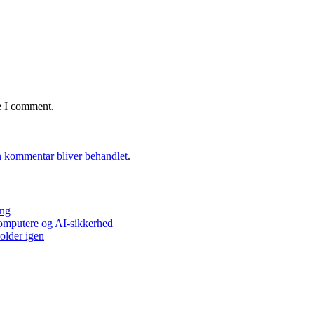
e I comment.
 kommentar bliver behandlet
.
ing
ecomputere og AI-sikkerhed
older igen