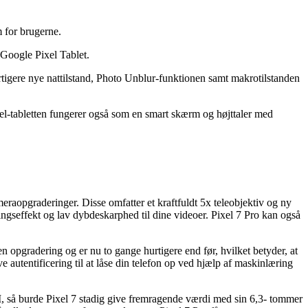
 for brugerne.
Google Pixel Tablet.
urtigere nye nattilstand, Photo Unblur-funktionen samt makrotilstanden
el-tabletten fungerer også som en smart skærm og højttaler med
raopgraderinger. Disse omfatter et kraftfuldt 5x teleobjektiv og ny
øringseffekt og lav dybdeskarphed til dine videoer. Pixel 7 Pro kan også
n opgradering og er nu to gange hurtigere end før, hvilket betyder, at
 autentificering til at låse din telefon op ved hjælp af maskinlæring
 så burde Pixel 7 stadig give fremragende værdi med sin 6,3- tommer