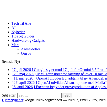
Tech Til Alle
AI
Nyheder
Tips og Guides
Hardware og Gadgets
Mere
Anmeldelser
Om os
Seneste Nyt
[ 7. juli 2026 ]
Google sigter mod 17. juli for Gemini 3.5 Pro 
[ 29. maj 2026 ]
IBM løfter sløret for satsning på over 10 mia.
[ 11. maj 2026 ]
OpenAI tilbyder EU adgang til ny AI-model, 
[ 27. april 2026 ]
OpenAI udvikler AI-smartphone med Medi
[ 6. april 2026 ]
Foxconn begynder prøveproduktion af Apples 
Søg efter:
Hjem
Nyheder
Google Pixel-begivenhed — Pixel 7, Pixel 7 Pro, Pixel