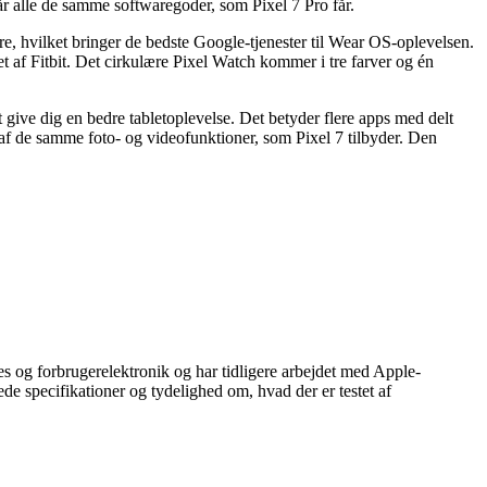
alle de samme softwaregoder, som Pixel 7 Pro får.
ere, hvilket bringer de bedste Google-tjenester til Wear OS-oplevelsen.
 af Fitbit. Det cirkulære Pixel Watch kommer i tre farver og én
t give dig en bedre tabletoplevelse. Det betyder flere apps med delt
e af de samme foto- og videofunktioner, som Pixel 7 tilbyder. Den
 og forbrugerelektronik og har tidligere arbejdet med Apple-
 specifikationer og tydelighed om, hvad der er testet af