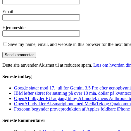
Email
Hjemmeside
Save my name, email, and website in this browser for the next tim
Dette site anvender Akismet til at reducere spam.
Læs om hvordan din
Seneste indlæg
Google sigter mod 17. juli for Gemini 3.5 Pro efter genopbygn
IBM løfter sløret for satsning på over 10 mia. dollar på kvant
OpenAI tilbyder EU adgang til ny AI-model, mens Anthropic h
OpenAI udvikler AI-smartphone med MediaTek og Qualcomm
Foxconn begynder prøveproduktion af Apples foldbare iPhone
Seneste kommentarer