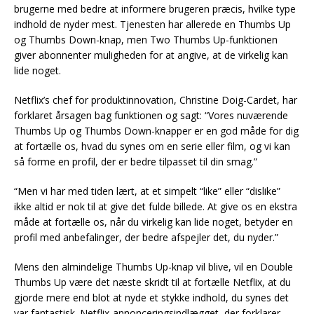
brugerne med bedre at informere brugeren præcis, hvilke type
indhold de nyder mest. Tjenesten har allerede en Thumbs Up
og Thumbs Down-knap, men Two Thumbs Up-funktionen
giver abonnenter muligheden for at angive, at de virkelig kan
lide noget.
Netflix’s chef for produktinnovation, Christine Doig-Cardet, har
forklaret årsagen bag funktionen og sagt: “Vores nuværende
Thumbs Up og Thumbs Down-knapper er en god måde for dig
at fortælle os, hvad du synes om en serie eller film, og vi kan
så forme en profil, der er bedre tilpasset til din smag.”
“Men vi har med tiden lært, at et simpelt “like” eller “dislike”
ikke altid er nok til at give det fulde billede. At give os en ekstra
måde at fortælle os, når du virkelig kan lide noget, betyder en
profil med anbefalinger, der bedre afspejler det, du nyder.”
Mens den almindelige Thumbs Up-knap vil blive, vil en Double
Thumbs Up være det næste skridt til at fortælle Netflix, at du
gjorde mere end blot at nyde et stykke indhold, du synes det
var fantastisk. Netflix-annonceringsindlægget, der forklarer