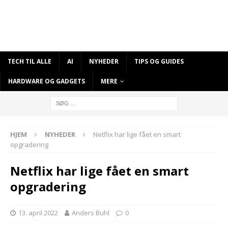
TECH TIL ALLE
AI
NYHEDER
TIPS OG GUIDES
HARDWARE OG GADGETS
MERE
HJEM
NYHEDER
Netflix har lige fået en smart
opgradering
Netflix har lige fået en smart
opgradering
13. april 2022
Anders Buhl
0