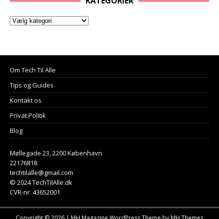
KATEGORIER
Om Tech Til Alle
Tips og Guides
Kontakt os
Privat Politik
Blog
Møllegade 23, 2200 København
22176818
techtilalle@gmail.com
© 2024 TechTilAlle.dk
CVR-nr. 43652001
Copyright © 2026 | MH Magazine WordPress Theme by
MH Themes