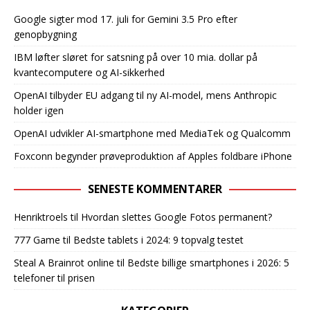
Google sigter mod 17. juli for Gemini 3.5 Pro efter
genopbygning
IBM løfter sløret for satsning på over 10 mia. dollar på
kvantecomputere og AI-sikkerhed
OpenAI tilbyder EU adgang til ny AI-model, mens Anthropic
holder igen
OpenAI udvikler AI-smartphone med MediaTek og Qualcomm
Foxconn begynder prøveproduktion af Apples foldbare iPhone
SENESTE KOMMENTARER
Henriktroels
til
Hvordan slettes Google Fotos permanent?
777 Game
til
Bedste tablets i 2024: 9 topvalg testet
Steal A Brainrot online
til
Bedste billige smartphones i 2026: 5
telefoner til prisen