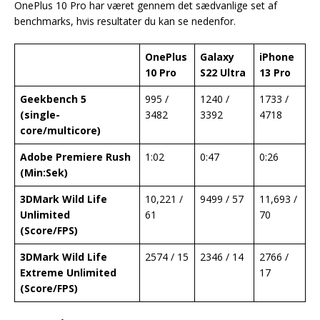
OnePlus 10 Pro har været gennem det sædvanlige set af
benchmarks, hvis resultater du kan se nedenfor.
OnePlus
Galaxy
iPhone
10 Pro
S22 Ultra
13 Pro
Geekbench 5
995 /
1240 /
1733 /
(single-
3482
3392
4718
core/multicore)
Adobe Premiere Rush
1:02
0:47
0:26
(Min:Sek)
3DMark Wild Life
10,221 /
9499 / 57
11,693 /
Unlimited
61
70
(Score/FPS)
3DMark Wild Life
2574 / 15
2346 / 14
2766 /
Extreme Unlimited
17
(Score/FPS)