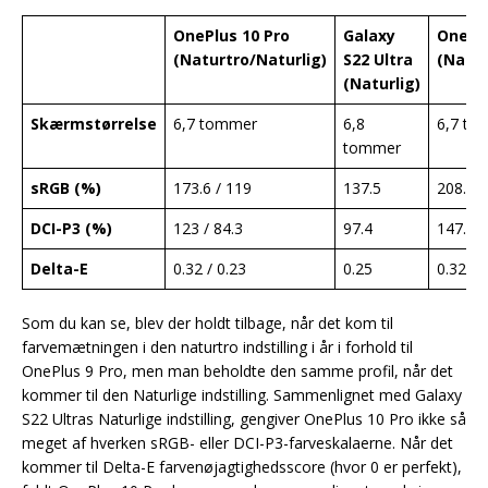
OnePlus 10 Pro
Galaxy
OnePlu
(Naturtro/Naturlig)
S22 Ultra
(Natur
(Naturlig)
Skærmstørrelse
6,7 tommer
6,8
6,7 to
tommer
sRGB (%)
173.6 / 119
137.5
208.1 /
DCI-P3 (%)
123 / 84.3
97.4
147.4 /
Delta-E
0.32 / 0.23
0.25
0.32/ 0
Som du kan se, blev der holdt tilbage, når det kom til
farvemætningen i den naturtro indstilling i år i forhold til
OnePlus 9 Pro, men man beholdte den samme profil, når det
kommer til den Naturlige indstilling. Sammenlignet med Galaxy
S22 Ultras Naturlige indstilling, gengiver OnePlus 10 Pro ikke så
meget af hverken sRGB- eller DCI-P3-farveskalaerne. Når det
kommer til Delta-E farvenøjagtighedsscore (hvor 0 er perfekt),