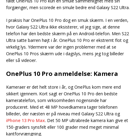
faldt OnePlus 10 Pro kun en smule sammenlignet med sin
forgænger, men scorede en smule bedre end Galaxy S22 Ultra.
I praksis har OnePlus 10 Pro dog en smuk skærm. I en verden,
hvor Galaxy S22 Ultra ikke eksisterer, vil jeg sige, at denne
telefon har den bedste skærm på en Android-telefon. Men S22
Ultra satte barren højt i år. OnePlus 10 Pro er ekstremt flot og
virkelig lys. Ydermere var der ingen problemer med at se
OnePlus 10 Pros skærm ude i dagslys, mens jeg tog billeder
eller så videoer.
OnePlus 10 Pro anmeldelse: Kamera
Kameraer er det helt store i år, og OnePlus kom mere end
sikkert igennem. Kort sagt er OnePlus 10 Pro den bedste
kameratelefon, som virksomheden nogensinde har
produceret. Med et 48 MP hovedkamera tager telefonen
billeder, der næsten er på niveau med Galaxy S22 Ultra og
iPhone 13 Pro Max
. Det 50 MP ultrabrede kamera kan give et
150-graders synsfelt eller 100 grader med meget minimal
kantforvrængning.