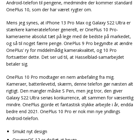
Android-telefon til pengene, medmindre der kommer standard
OnePlus 10, som der har været rygter om.
Mens jeg synes, at iPhone 13 Pro Max og Galaxy S22 Ultra er
stærkere kameratelefoner generelt, er OnePlus 10 Pro-
kameraerne absolut tæt på lege med de bedste på markedet,
og så til noget færre penge. OnePlus 9 Pro begyndte at ændre
OnePlus’ ry for middelmådig kamerakvalitet, og 10 Pro
fortsætter dette. Det ser ud til, at Hasselblad-samarbejdet
betaler sig.
OnePlus 10 Pro modtager en nem anbefaling fra mig.
Kameraer, batterilevetid, skærm, denne telefon gør næsten alt
rigtigt. Den mangler måske S Pen, men jeg tror, den giver
Galaxy S22 Ultra seriøs konkurrence, alt sammen for væsentlig
mindre. OnePlus gjorde et fantastisk stykke arbejde i år, endda
bedre end 2021. OnePlus 10 Pro er nok min nye yndlings
Android-telefon.
Smukt nyt design
OxygenOS 12 er dejligt at bruge