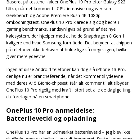
Baseret på testene, falder OnePlus 10 Pro efter Galaxy S22
Ultra, når det kommer til CPU-intensive opgaver som
Geekbench og Adobe Premiere Rush 4K-1080p
omkodningstest. OnePlus 10 Pro klarede sig dog bedre i
gaming benchmarks, sandsynligvis på grund af det nye
kølesystem, der hjælper med at holde Snapdragon 8 Gen 1
køligere end hvad Samsung formåede. Det betyder, at chippen
på telefonen ikke behøver at holde lige så meget igen, hvilket
giver mere ydeevne.
Ingen af disse Android-telefoner kan dog slå iPhone 13 Pro,
der lige nu er brancheførende, når det kommer til ydeevne
med deres A15 Bionic-chipsæt. Når alt kommer til alt tilbyder
OnePlus 10 Pro rigelig med kraft i stort set alle de daglige ting,
du foretager på en smartphone.
OnePlus 10 Pro anmeldelse:
Batterilevetid og opladning
OnePlus 10 Pro har en udmærket batterilevetid – jeg blev ikke
skuffede, men var heller ikke vildt imponeret. Dette kunne som