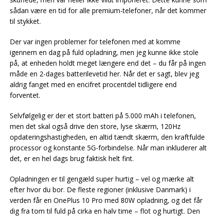
sådan være en tid for alle premium-telefoner, når det kommer
til stykket.
Der var ingen problemer for telefonen med at komme
igennem en dag på fuld opladning, men jeg kunne ikke stole
på, at enheden holdt meget længere end det – du får på ingen
måde en 2-dages batterilevetid her. Når det er sagt, blev jeg
aldrig fanget med en encifret procentdel tidligere end
forventet.
Selvfølgelig er der et stort batteri på 5.000 mAh i telefonen,
men det skal også drive den store, lyse skærm, 120Hz
opdateringshastigheden, en altid tændt skærm, den kraftfulde
processor og konstante 5G-forbindelse. Når man inkluderer alt
det, er en hel dags brug faktisk helt fint.
Opladningen er til gengæld super hurtig – vel og mærke alt
efter hvor du bor. De fleste regioner (inklusive Danmark) i
verden får en OnePlus 10 Pro med 80W opladning, og det får
dig fra tom til fuld på cirka en halv time – flot og hurtigt. Den