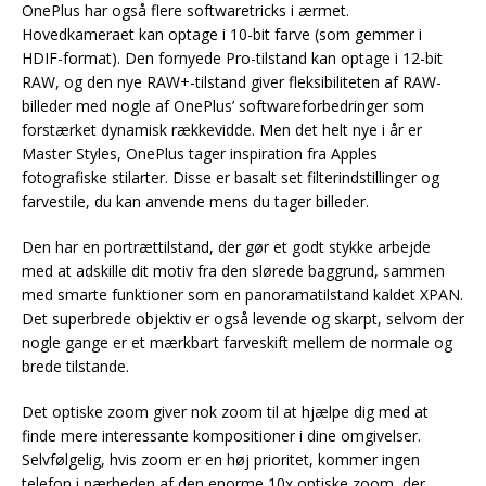
OnePlus har også flere softwaretricks i ærmet.
Hovedkameraet kan optage i 10-bit farve (som gemmer i
HDIF-format). Den fornyede Pro-tilstand kan optage i 12-bit
RAW, og den nye RAW+-tilstand giver fleksibiliteten af RAW-
billeder med nogle af OnePlus’ softwareforbedringer som
forstærket dynamisk rækkevidde. Men det helt nye i år er
Master Styles, OnePlus tager inspiration fra Apples
fotografiske stilarter. Disse er basalt set filterindstillinger og
farvestile, du kan anvende mens du tager billeder.
Den har en portrættilstand, der gør et godt stykke arbejde
med at adskille dit motiv fra den slørede baggrund, sammen
med smarte funktioner som en panoramatilstand kaldet XPAN.
Det superbrede objektiv er også levende og skarpt, selvom der
nogle gange er et mærkbart farveskift mellem de normale og
brede tilstande.
Det optiske zoom giver nok zoom til at hjælpe dig med at
finde mere interessante kompositioner i dine omgivelser.
Selvfølgelig, hvis zoom er en høj prioritet, kommer ingen
telefon i nærheden af den enorme 10x optiske zoom, der