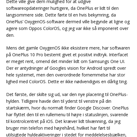
Dette ville give dem mulighed for at udgive
softwareopdateringer hurtigere, da OnePlus er lidt til den
langsommere side. Dette førte til en hvis bekymring, da
OnePlus’ OxygenOS-software dermed ville begynde at ligne og
agere som Oppos ColorOS, og jeg var ikke så imponeret over
den.
Mens det gamle OxygenOS ikke eksistere mere, har softwaren
på OnePlus 10 Pro bestemt givet et positivt indtryk. Interfacet
er meget rent, omend det minder lidt om Samsungs One UI.
Der er antydninger af Googles vision for Android spredt over
hele systemet, men den overordnede fornemmelse har stor
lighed med ColorOS. Dette er ikke nødvendigvis en dårlig ting.
Det første, der skilte sig ud, var den nye placering til OnePlus-
hylden. Tidligere havde den til yderst til venstre på din
startskærm, hvor du normalt finder Google Discover. OnePlus
har flyttet den til en rullemenu til højre i statuslinjen, svarende
til kontrolcentret på iOS. Det kræver lidt tilvænning, da jeg
bruger min telefon med højrehånd, hvilket har ført til
utilsigtede hyldeaktiveringer i stedet for meddelelsesbjælken,