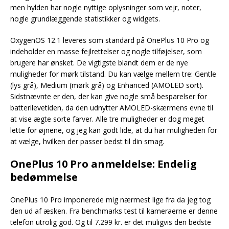
men hylden har nogle nyttige oplysninger som vejr, noter,
nogle grundlæggende statistikker og widgets.
OxygenOS 12.1 leveres som standard på OnePlus 10 Pro og
indeholder en masse fejlrettelser og nogle tilføjelser, som
brugere har ønsket. De vigtigste blandt dem er de nye
muligheder for mørk tilstand. Du kan vælge mellem tre: Gentle
(lys grå), Medium (mørk grå) og Enhanced (AMOLED sort).
Sidstnævnte er den, der kan give nogle små besparelser for
batterilevetiden, da den udnytter AMOLED-skærmens evne til
at vise ægte sorte farver. Alle tre muligheder er dog meget
lette for øjnene, og jeg kan godt lide, at du har muligheden for
at vælge, hvilken der passer bedst til din smag.
OnePlus 10 Pro anmeldelse: Endelig
bedømmelse
OnePlus 10 Pro imponerede mig nærmest lige fra da jeg tog
den ud af æsken. Fra benchmarks test til kameraerne er denne
telefon utrolig god. Og til 7.299 kr. er det muligvis den bedste