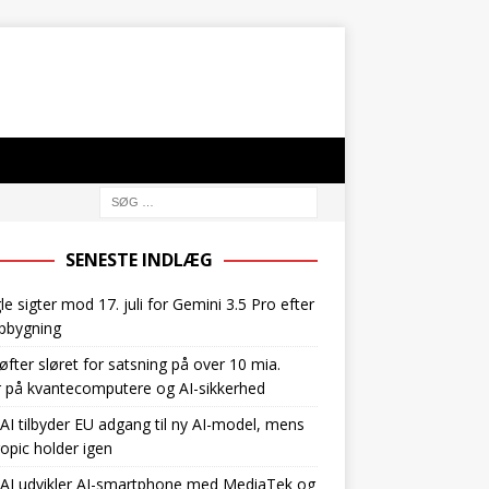
SENESTE INDLÆG
e sigter mod 17. juli for Gemini 3.5 Pro efter
pbygning
øfter sløret for satsning på over 10 mia.
r på kvantecomputere og AI-sikkerhed
I tilbyder EU adgang til ny AI-model, mens
opic holder igen
AI udvikler AI-smartphone med MediaTek og