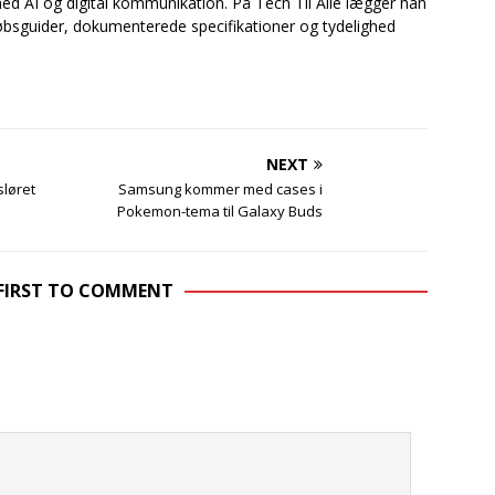
ed AI og digital kommunikation. På Tech Til Alle lægger han
bsguider, dokumenterede specifikationer og tydelighed
NEXT
sløret
Samsung kommer med cases i
Pokemon-tema til Galaxy Buds
 FIRST TO COMMENT