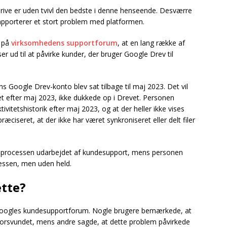
 Drive er uden tvivl den bedste i denne henseende. Desværre
rapporterer et stort problem med platformen.
e på
virksomhedens supportforum
, at en lang række af
er ud til at påvirke kunder, der bruger Google Drev til
 Google Drev-konto blev sat tilbage til maj 2023. Det vil
ttet efter maj 2023, ikke dukkede op i Drevet. Personen
vitetshistorik efter maj 2023, og at der heller ikke vises
ræciseret, at der ikke har været synkroniseret eller delt filer
sesprocessen udarbejdet af kundesupport, mens personen
ssen, men uden held.
ette?
 Googles kundesupportforum. Nogle brugere bemærkede, at
r forsvundet, mens andre sagde, at dette problem påvirkede