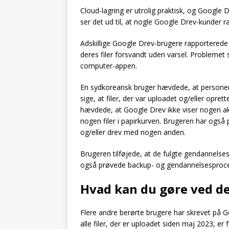
Cloud-lagring er utrolig praktisk, og Google
ser det ud til, at nogle Google Drev-kunder 
Adskillige Google Drev-brugere rapportered
deres filer forsvandt uden varsel. Problemet s
computer-appen.
En sydkoreansk bruger hævdede, at personens
sige, at filer, der var uploadet og/eller opre
hævdede, at Google Drev ikke viser nogen akti
nogen filer i papirkurven. Brugeren har også p
og/eller drev med nogen anden.
Brugeren tilføjede, at de fulgte gendannel
også prøvede backup- og gendannelsesproce
Hvad kan du gøre ved d
Flere andre berørte brugere har skrevet på
alle filer, der er uploadet siden maj 2023, e