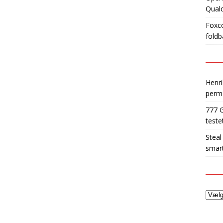
Qua
Foxco
foldb
Henri
perm
777 
teste
Steal
smart