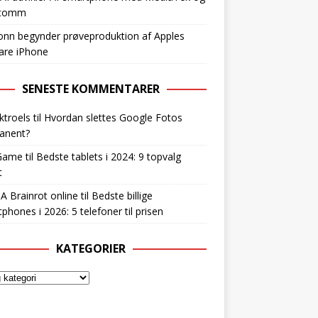
lcomm
nn begynder prøveproduktion af Apples
are iPhone
SENESTE KOMMENTARER
ktroels
til
Hvordan slettes Google Fotos
anent?
Game
til
Bedste tablets i 2024: 9 topvalg
t
 A Brainrot online
til
Bedste billige
phones i 2026: 5 telefoner til prisen
KATEGORIER