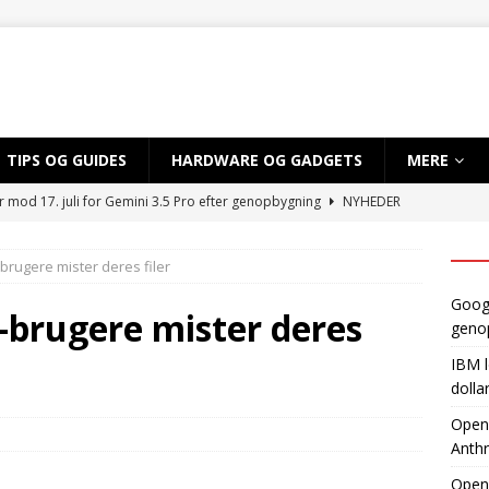
TIPS OG GUIDES
HARDWARE OG GADGETS
MERE
r mod 17. juli for Gemini 3.5 Pro efter genopbygning
NYHEDER
 sløret for satsning på over 10 mia. dollar på kvantecomputere og
brugere mister deres filer
TIG INTELLIGENS
Googl
byder EU adgang til ny AI-model, mens Anthropic holder igen
-brugere mister deres
geno
IBM l
dvikler AI-smartphone med MediaTek og Qualcomm
AI OG
dolla
OpenA
Anthr
gynder prøveproduktion af Apples foldbare iPhone
NYHEDER
Open