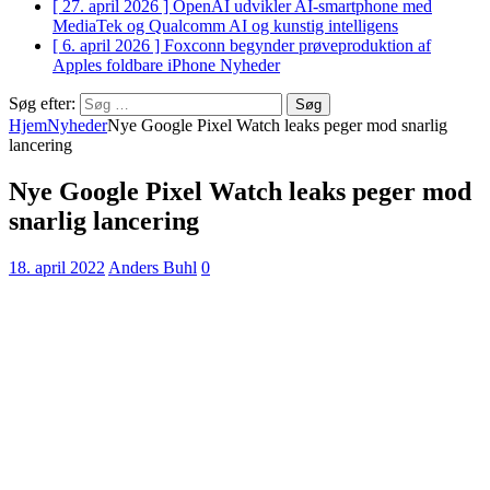
[ 27. april 2026 ]
OpenAI udvikler AI-smartphone med
MediaTek og Qualcomm
AI og kunstig intelligens
[ 6. april 2026 ]
Foxconn begynder prøveproduktion af
Apples foldbare iPhone
Nyheder
Søg efter:
Hjem
Nyheder
Nye Google Pixel Watch leaks peger mod snarlig
lancering
Nye Google Pixel Watch leaks peger mod
snarlig lancering
18. april 2022
Anders Buhl
0