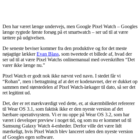
Den har været længe undervejs, men Google Pixel Watch – Googles
længe rygtede første forsøg på et smartwatch – ser ud til at være
tættere på udgivelsen.
De seneste beviser kommer fra den produktive og for det meste
nøjagtige lækker
Evan Blass
, som tweetede et billede af, hvad der
ser ud til at være Pixel Watchs onlinemanual med overskriften “Det
varer ikke længe nu.”
Pixel Watch er godt nok ikke nævnt ved navn. I stedet får vi
“Rohan”, men i betragtning af at det er kodenavnet, der er dukket op
sammen med størstedelen af Pixel Watch-lækager til dato, så ser det
ret legitimt ud.
Det, der er ret mærkværdigt ved dette, er, at skærmbilledet refererer
til Wear OS 3.1, som faktisk ikke er den nyeste version af det
bærbare operativsystem. Vi er nu oppe på Wear OS 3.2, som har
været i developer preview i noget tid, og som nu er kommet ud til
Samsung Galaxy Watch 4-enheder. Derfor ville det være lidt
mærkeligt, hvis Pixel Watch blev lanceret uden den nyeste version
af Googles egen software.