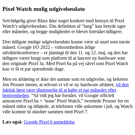
Pixel Watch mulig udgivelsesdato
Selvfølgelig giver Blass ikke noget konkret med hensyn til Pixel
Watch’s udgivelsesdato. Din definition af “lang” kan betyde uger
eller måneder, og begge muligheder er blevet foreslået tidligere.
Den tidligste mulige udgivelsesdato kunne være så snart som næste
måned. Google I/O 2022 – virksomhedens årlige
udviklerkonference – er planlagt til den 11. og 12. maj, og den har
tidligere været brugt som platform til at lancere ny hardware som
den originale Pixel 3a. Med Pixel 6a på vej såvel som Pixel Watch
kan vi få et par spændende dage.
Men en afsløring er ikke det samme som en udgivelse, og lækeren
Jon Prosser mener, at selvom vi vil se ny hardware afsløret,
vil den
faktisk først være tilgængelig til at købe et par måneder efter
begivenheden
. “Så vidt jeg har forstået, vil Google officielt
annoncere Pixel 6a + ‘tease’ Pixel Watch,” tweetede Prosser for en
måned siden og tilføjede, at telefonen ville ankomme i juli, og Watch
ville komme til oktober sammen med Pixel 7.
Læs også
:
Google Pixel 6 anmeldelse