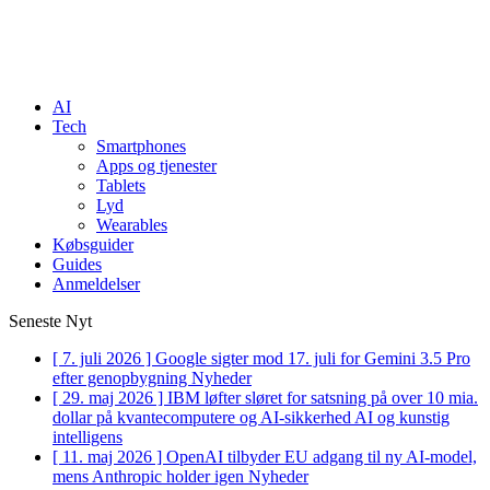
AI
Tech
Smartphones
Apps og tjenester
Tablets
Lyd
Wearables
Købsguider
Guides
Anmeldelser
Seneste Nyt
[ 7. juli 2026 ]
Google sigter mod 17. juli for Gemini 3.5 Pro
efter genopbygning
Nyheder
[ 29. maj 2026 ]
IBM løfter sløret for satsning på over 10 mia.
dollar på kvantecomputere og AI-sikkerhed
AI og kunstig
intelligens
[ 11. maj 2026 ]
OpenAI tilbyder EU adgang til ny AI-model,
mens Anthropic holder igen
Nyheder