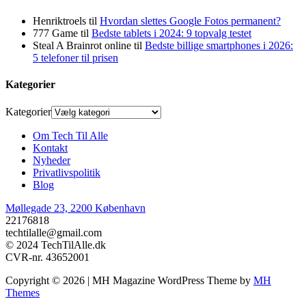
Henriktroels
til
Hvordan slettes Google Fotos permanent?
777 Game
til
Bedste tablets i 2024: 9 topvalg testet
Steal A Brainrot online
til
Bedste billige smartphones i 2026:
5 telefoner til prisen
Kategorier
Kategorier
Om Tech Til Alle
Kontakt
Nyheder
Privatlivspolitik
Blog
Møllegade 23, 2200 København
22176818
techtilalle@gmail.com
© 2024 TechTilAlle.dk
CVR-nr. 43652001
Copyright © 2026 | MH Magazine WordPress Theme by
MH
Themes