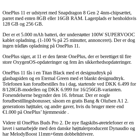
OnePlus 11 er udstyret med Snapdragon 8 Gen 2 4nm-chipsættet,
parret med enten 8GB eller 16GB RAM. Lagerplads er henholdsvis
128 GB og 256 GB.
Der er et 5.000 mAh batteri, der understøtter 100W SUPERVOOC
kablet opladning. (1-100 % på 25 minutter, annonceret). Der er dog
ingen trådløs opladning på OnePlus 11.
OnePlus siger, at 11 er den første OnePlus, der er berettiget til fire
store OxygenOS-opdateringer og fem års sikkerhedsopdateringer.
OnePlus 11 fås i en Titan Black med et designudtryk på
glasbagsiden og en Eternal Green med et blankt designudtryk.
Telefonen kan forudbestilles fra i dag, startende ved DKK 6.499 for
8/128GB-modellen og DKK 6.999 for 16/256GB-varianten.
Forsendelserne begynder den 16. februar. Der er nogle
forudbestillingsbonusser, såsom en gratis Bang & Olufsen A1 2.
generations højttaler, og andre gaver, hvis du bruger mere end
€1.000 på OnePlus’ hjemmeside .
Videre til OnePlus Buds Pro 2. De nye flagskibs-øretelefoner er en
lavet i samarbejde med den danske højttalerproducent Dynaudio og
har MelodyBoost 11mm+6mm dobbeltdrivere.