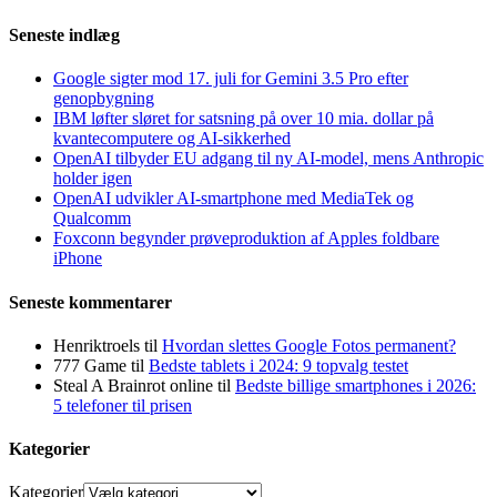
Seneste indlæg
Google sigter mod 17. juli for Gemini 3.5 Pro efter
genopbygning
IBM løfter sløret for satsning på over 10 mia. dollar på
kvantecomputere og AI-sikkerhed
OpenAI tilbyder EU adgang til ny AI-model, mens Anthropic
holder igen
OpenAI udvikler AI-smartphone med MediaTek og
Qualcomm
Foxconn begynder prøveproduktion af Apples foldbare
iPhone
Seneste kommentarer
Henriktroels
til
Hvordan slettes Google Fotos permanent?
777 Game
til
Bedste tablets i 2024: 9 topvalg testet
Steal A Brainrot online
til
Bedste billige smartphones i 2026:
5 telefoner til prisen
Kategorier
Kategorier