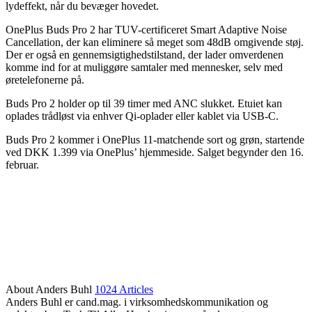
lydeffekt, når du bevæger hovedet.
OnePlus Buds Pro 2 har TUV-certificeret Smart Adaptive Noise
Cancellation, der kan eliminere så meget som 48dB omgivende støj.
Der er også en gennemsigtighedstilstand, der lader omverdenen
komme ind for at muliggøre samtaler med mennesker, selv med
øretelefonerne på.
Buds Pro 2 holder op til 39 timer med ANC slukket. Etuiet kan
oplades trådløst via enhver Qi-oplader eller kablet via USB-C.
Buds Pro 2 kommer i OnePlus 11-matchende sort og grøn, startende
ved DKK 1.399 via OnePlus’ hjemmeside. Salget begynder den 16.
februar.
About Anders Buhl
1024 Articles
Anders Buhl er cand.mag. i virksomhedskommunikation og