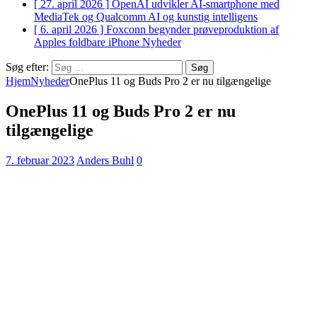
[ 27. april 2026 ]
OpenAI udvikler AI-smartphone med
MediaTek og Qualcomm
AI og kunstig intelligens
[ 6. april 2026 ]
Foxconn begynder prøveproduktion af
Apples foldbare iPhone
Nyheder
Søg efter:
Hjem
Nyheder
OnePlus 11 og Buds Pro 2 er nu tilgængelige
OnePlus 11 og Buds Pro 2 er nu
tilgængelige
7. februar 2023
Anders Buhl
0