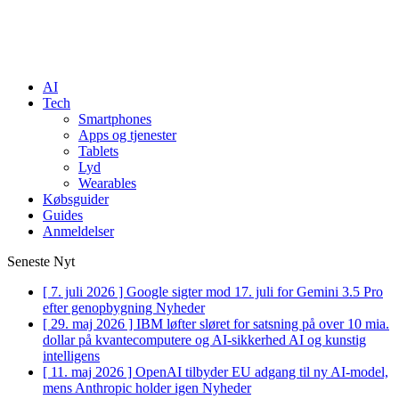
AI
Tech
Smartphones
Apps og tjenester
Tablets
Lyd
Wearables
Købsguider
Guides
Anmeldelser
Seneste Nyt
[ 7. juli 2026 ]
Google sigter mod 17. juli for Gemini 3.5 Pro
efter genopbygning
Nyheder
[ 29. maj 2026 ]
IBM løfter sløret for satsning på over 10 mia.
dollar på kvantecomputere og AI-sikkerhed
AI og kunstig
intelligens
[ 11. maj 2026 ]
OpenAI tilbyder EU adgang til ny AI-model,
mens Anthropic holder igen
Nyheder