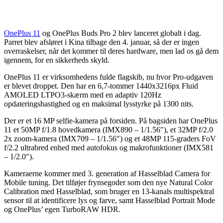
OnePlus 11
og OnePlus Buds Pro 2 blev lanceret globalt i dag.
Parret blev afsløret i Kina tilbage den 4. januar, så der er ingen
overraskelser, når det kommer til deres hardware, men lad os gå dem
igennem, for en sikkerheds skyld.
OnePlus 11 er virksomhedens fulde flagskib, nu hvor Pro-udgaven
er blevet droppet. Den har en 6,7-tommer 1440x3216px Fluid
AMOLED LTPO3-skærm med en adaptiv 120Hz
opdateringshastighed og en maksimal lysstyrke på 1300 nits.
Der er et 16 MP selfie-kamera på forsiden. På bagsiden har OnePlus
11 et 50MP f/1.8 hovedkamera (IMX890 – 1/1.56″), et 32MP f/2.0
2x zoom-kamera (IMX709 – 1/1.56″) og et 48MP 115-graders FoV
f/2.2 ultrabred enhed med autofokus og makrofunktioner (IMX581
– 1/2.0″).
Kameraerne kommer med 3. generation af Hasselblad Camera for
Mobile tuning. Det tilføjer frynsegoder som den nye Natural Color
Calibration med Hasselblad, som bruger en 13-kanals multispektral
sensor til at identificere lys og farve, samt Hasselblad Portrait Mode
og OnePlus’ egen TurboRAW HDR.