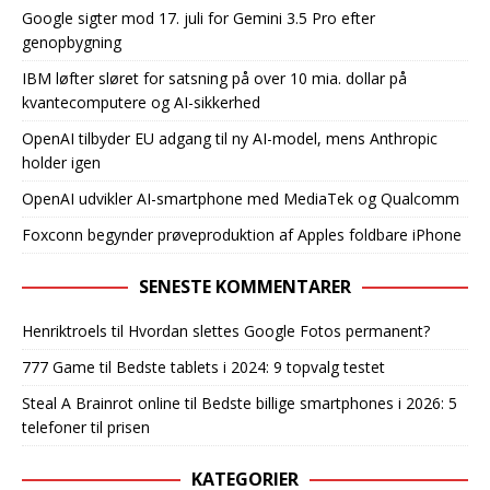
Google sigter mod 17. juli for Gemini 3.5 Pro efter
genopbygning
IBM løfter sløret for satsning på over 10 mia. dollar på
kvantecomputere og AI-sikkerhed
OpenAI tilbyder EU adgang til ny AI-model, mens Anthropic
holder igen
OpenAI udvikler AI-smartphone med MediaTek og Qualcomm
Foxconn begynder prøveproduktion af Apples foldbare iPhone
SENESTE KOMMENTARER
Henriktroels
til
Hvordan slettes Google Fotos permanent?
777 Game
til
Bedste tablets i 2024: 9 topvalg testet
Steal A Brainrot online
til
Bedste billige smartphones i 2026: 5
telefoner til prisen
KATEGORIER