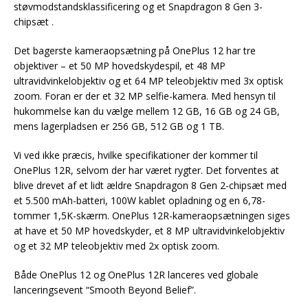
støvmodstandsklassificering og et Snapdragon 8 Gen 3-
chipsæt .
Det bagerste kameraopsætning på OnePlus 12 har tre
objektiver – et 50 MP hovedskydespil, et 48 MP
ultravidvinkelobjektiv og et 64 MP teleobjektiv med 3x optisk
zoom. Foran er der et 32 MP selfie-kamera. Med hensyn til
hukommelse kan du vælge mellem 12 GB, 16 GB og 24 GB,
mens lagerpladsen er 256 GB, 512 GB og 1 TB.
Vi ved ikke præcis, hvilke specifikationer der kommer til
OnePlus 12R, selvom der har været rygter. Det forventes at
blive drevet af et lidt ældre Snapdragon 8 Gen 2-chipsæt med
et 5.500 mAh-batteri, 100W kablet opladning og en 6,78-
tommer 1,5K-skærm. OnePlus 12R-kameraopsætningen siges
at have et 50 MP hovedskyder, et 8 MP ultravidvinkelobjektiv
og et 32 MP teleobjektiv med 2x optisk zoom.
Både OnePlus 12 og OnePlus 12R lanceres ved globale
lanceringsevent “Smooth Beyond Belief”.