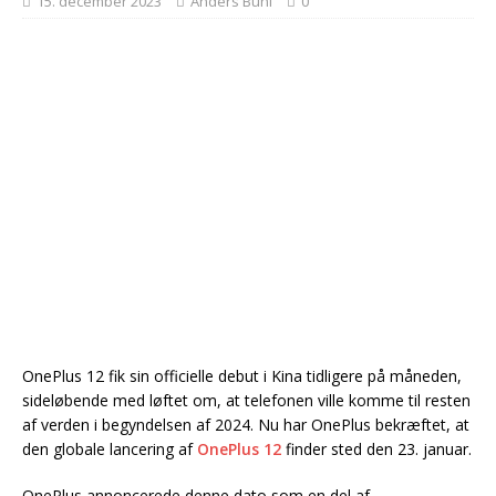
15. december 2023
Anders Buhl
0
OnePlus 12 fik sin officielle debut i Kina tidligere på måneden,
sideløbende med løftet om, at telefonen ville komme til resten
af verden i begyndelsen af 2024. Nu har OnePlus bekræftet, at
den globale lancering af
OnePlus 12
finder sted den 23. januar.
OnePlus annoncerede denne dato som en del af