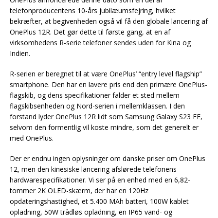
telefonproducentens 10-års jubilæumsfejring, hvilket
bekræfter, at begivenheden også vil få den globale lancering af
OnePlus 12R. Det gør dette til første gang, at en af
virksomhedens R-serie telefoner sendes uden for Kina og
Indien.
R-serien er beregnet til at være OnePlus’ “entry level flagship”
smartphone. Den har en lavere pris end den primære OnePlus-
flagskib, og dens specifikationer falder et sted mellem
flagskibsenheden og Nord-serien i mellemklassen. I den
forstand lyder OnePlus 12R lidt som Samsung Galaxy S23 FE,
selvom den formentlig vil koste mindre, som det generelt er
med OnePlus.
Der er endnu ingen oplysninger om danske priser om OnePlus
12, men den kinesiske lancering afslørede telefonens
hardwarespecifikationer. Vi ser på en enhed med en 6,82-
tommer 2K OLED-skærm, der har en 120Hz
opdateringshastighed, et 5.400 MAh batteri, 100W kablet
opladning, 50W trådløs opladning, en IP65 vand- og