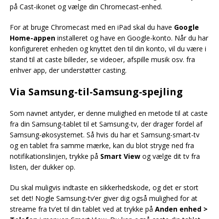
på Cast-ikonet og vælge din Chromecast-enhed.
For at bruge Chromecast med en iPad skal du have
Google
Home-appen
installeret og have en Google-konto. Når du har
konfigureret enheden og knyttet den til din konto, vil du være i
stand til at caste billeder, se videoer, afspille musik osv. fra
enhver app, der understøtter casting.
Via Samsung-til-Samsung-spejling
Som navnet antyder, er denne mulighed en metode til at caste
fra din Samsung-tablet til et Samsung-tv, der drager fordel af
Samsung-økosystemet. Så hvis du har et Samsung-smart-tv
og en tablet fra samme mærke, kan du blot stryge ned fra
notifikationslinjen, trykke på
Smart View
og vælge dit tv fra
listen, der dukker op.
Du skal muligvis indtaste en sikkerhedskode, og det er stort
set det! Nogle Samsung-tv’er giver dig også mulighed for at
streame fra tv’et til din tablet ved at trykke på
Anden enhed >