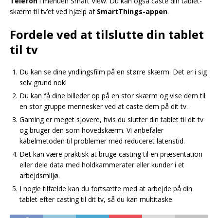
Telefon
i menuen Smart View. Du kan også caste din tablet-
skærm til tv’et ved hjælp af
SmartThings-appen
.
Fordele ved at tilslutte din tablet
til tv
Du kan se dine yndlingsfilm på en større skærm. Det er i sig
selv grund nok!
Du kan få dine billeder op på en stor skærm og vise dem til
en stor gruppe mennesker ved at caste dem på dit tv.
Gaming er meget sjovere, hvis du slutter din tablet til dit tv
og bruger den som hovedskærm. Vi anbefaler
kabelmetoden til problemer med reduceret latenstid.
Det kan være praktisk at bruge casting til en præsentation
eller dele data med holdkammerater eller kunder i et
arbejdsmiljø.
I nogle tilfælde kan du fortsætte med at arbejde på din
tablet efter casting til dit tv, så du kan multitaske.