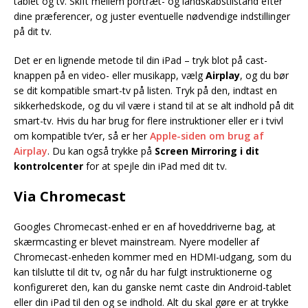
tablet og tv. Skift mellem portræt- og landskabstilstand efter
dine præferencer, og juster eventuelle nødvendige indstillinger
på dit tv.
Det er en lignende metode til din iPad – tryk blot på cast-
knappen på en video- eller musikapp, vælg
Airplay
, og du bør
se dit kompatible smart-tv på listen. Tryk på den, indtast en
sikkerhedskode, og du vil være i stand til at se alt indhold på dit
smart-tv. Hvis du har brug for flere instruktioner eller er i tvivl
om kompatible tv’er, så er her
Apple-siden om brug af
Airplay
. Du kan også trykke på
Screen Mirroring i dit
kontrolcenter
for at spejle din iPad med dit tv.
Via Chromecast
Googles Chromecast-enhed er en af hoveddriverne bag, at
skærmcasting er blevet mainstream. Nyere modeller af
Chromecast-enheden kommer med en HDMI-udgang, som du
kan tilslutte til dit tv, og når du har fulgt instruktionerne og
konfigureret den, kan du ganske nemt caste din Android-tablet
eller din iPad til den og se indhold. Alt du skal gøre er at trykke