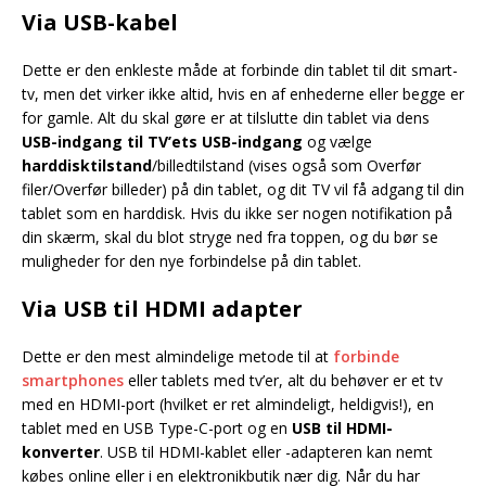
Via USB-kabel
Dette er den enkleste måde at forbinde din tablet til dit smart-
tv, men det virker ikke altid, hvis en af enhederne eller begge er
for gamle. Alt du skal gøre er at tilslutte din tablet via dens
USB-indgang til TV’ets USB-indgang
og vælge
harddisktilstand
/billedtilstand (vises også som Overfør
filer/Overfør billeder) på din tablet, og dit TV vil få adgang til din
tablet som en harddisk. Hvis du ikke ser nogen notifikation på
din skærm, skal du blot stryge ned fra toppen, og du bør se
muligheder for den nye forbindelse på din tablet.
Via USB til HDMI adapter
Dette er den mest almindelige metode til at
forbinde
smartphones
eller tablets med tv’er, alt du behøver er et tv
med en HDMI-port (hvilket er ret almindeligt, heldigvis!), en
tablet med en USB Type-C-port og en
USB til HDMI-
konverter
. USB til HDMI-kablet eller -adapteren kan nemt
købes online eller i en elektronikbutik nær dig. Når du har