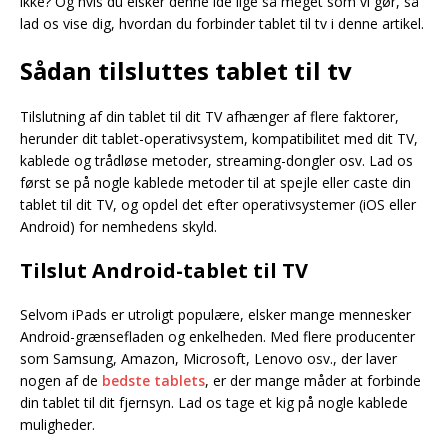
ikke? Og hvis du elsker denne idé lige så meget som vi gør, så
lad os vise dig, hvordan du forbinder tablet til tv i denne artikel.
Sådan tilsluttes tablet til tv
Tilslutning af din tablet til dit TV afhænger af flere faktorer,
herunder dit tablet-operativsystem, kompatibilitet med dit TV,
kablede og trådløse metoder, streaming-dongler osv. Lad os
først se på nogle kablede metoder til at spejle eller caste din
tablet til dit TV, og opdel det efter operativsystemer (iOS eller
Android) for nemhedens skyld.
Tilslut Android-tablet til TV
Selvom iPads er utroligt populære, elsker mange mennesker
Android-grænsefladen og enkelheden. Med flere producenter
som Samsung, Amazon, Microsoft, Lenovo osv., der laver
nogen af de
bedste tablets
, er der mange måder at forbinde
din tablet til dit fjernsyn. Lad os tage et kig på nogle kablede
muligheder.