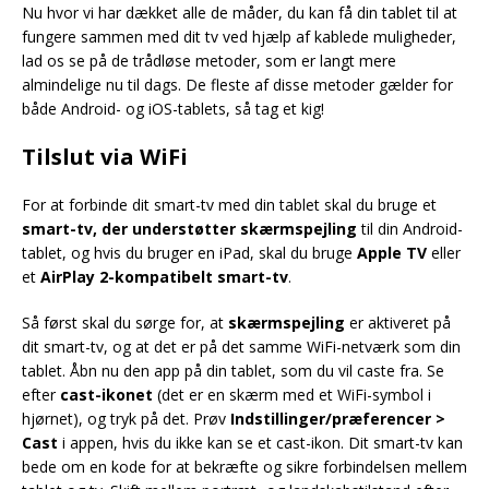
Nu hvor vi har dækket alle de måder, du kan få din tablet til at
fungere sammen med dit tv ved hjælp af kablede muligheder,
lad os se på de trådløse metoder, som er langt mere
almindelige nu til dags. De fleste af disse metoder gælder for
både Android- og iOS-tablets, så tag et kig!
Tilslut via WiFi
For at forbinde dit smart-tv med din tablet skal du bruge et
smart-tv, der understøtter skærmspejling
til din Android-
tablet, og hvis du bruger en iPad, skal du bruge
Apple TV
eller
et
AirPlay 2-kompatibelt smart-tv
.
Så først skal du sørge for, at
skærmspejling
er aktiveret på
dit smart-tv, og at det er på det samme WiFi-netværk som din
tablet. Åbn nu den app på din tablet, som du vil caste fra. Se
efter
cast-ikonet
(det er en skærm med et WiFi-symbol i
hjørnet), og tryk på det. Prøv
Indstillinger/præferencer >
Cast
i appen, hvis du ikke kan se et cast-ikon. Dit smart-tv kan
bede om en kode for at bekræfte og sikre forbindelsen mellem