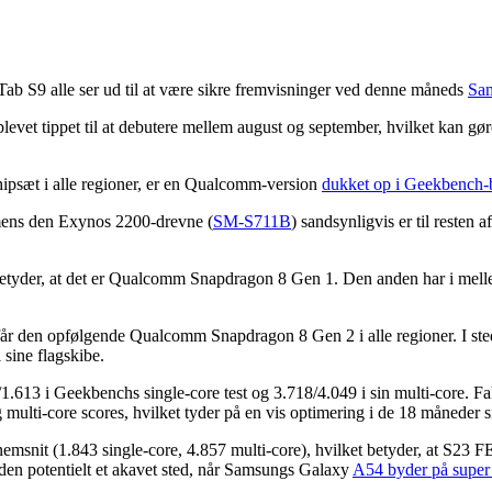
b S9 alle ser ud til at være sikre fremvisninger ved denne måneds
Sa
evet tippet til at debutere mellem august og september, hvilket kan gø
chipsæt i alle regioner, er en Qualcomm-version
dukket op i Geekbench-
mens den Exynos 2200-drevne (
SM-S711B
) sandsynligvis er til resten
t betyder, at det er Qualcomm Snapdragon 8 Gen 1. Den anden har i m
år den opfølgende Qualcomm Snapdragon 8 Gen 2 i alle regioner. I sted
 sine flagskibe.
1.613 i Geekbenchs single-core test og 3.718/4.049 i sin multi-core.
multi-core scores, hvilket tyder på en vis optimering i de 18 måneder si
msnit (1.843 single-core, 4.857 multi-core), hvilket betyder, at S23 FE
 den potentielt et akavet sted, når Samsungs Galaxy
A54 byder på super 