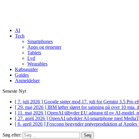
AI
Tech
Smartphones
Apps og tjenester
Tablets
Lyd
Wearables
Købsguider
Guides
Anmeldelser
Seneste Nyt
[ 7. juli 2026 ]
Google sigter mod 17. juli for Gemini 3.5 Pro 
[ 29. maj 2026 ]
IBM løfter sløret for satsning på over 10 mia.
[ 11. maj 2026 ]
OpenAI tilbyder EU adgang til ny AI-model, 
[ 27. april 2026 ]
OpenAI udvikler AI-smartphone med Medi
[ 6. april 2026 ]
Foxconn begynder prøveproduktion af Apples 
Søg efter: