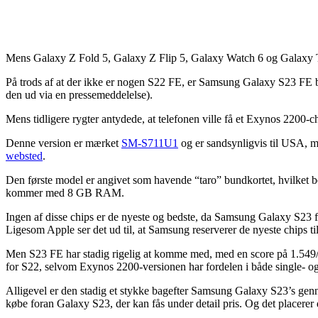
Mens Galaxy Z Fold 5, Galaxy Z Flip 5, Galaxy Watch 6 og Galaxy Ta
På trods af at der ikke er nogen S22 FE, er Samsung Galaxy S23 FE bl
den ud via en pressemeddelelse).
Mens tidligere rygter antydede, at telefonen ville få et Exynos 2200-
Denne version er mærket
SM-S711U1
og er sandsynligvis til USA, 
websted
.
Den første model er angivet som havende “taro” bundkortet, hvilke
kommer med 8 GB RAM.
Ingen af disse chips er de nyeste og bedste, da Samsung Galaxy S23 f
Ligesom Apple ser det ud til, at Samsung reserverer de nyeste chips til
Men S23 FE har stadig rigelig at komme med, med en score på 1.549/
for S22, selvom Exynos 2200-versionen har fordelen i både single- og 
Alligevel er den stadig et stykke bagefter Samsung Galaxy S23’s genne
købe foran Galaxy S23, der kan fås under detail pris. Og det placerer