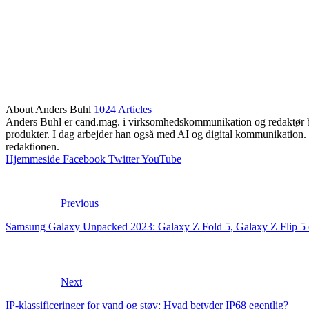
About Anders Buhl
1024 Articles
Anders Buhl er cand.mag. i virksomhedskommunikation og redaktør bag
produkter. I dag arbejder han også med AI og digital kommunikation. 
redaktionen.
Hjemmeside
Facebook
Twitter
YouTube
Previous
Samsung Galaxy Unpacked 2023: Galaxy Z Fold 5, Galaxy Z Flip 5
Next
IP-klassificeringer for vand og støv: Hvad betyder IP68 egentlig?