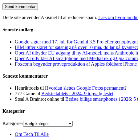
Dette site anvender Akismet til at reducere spam.
Læs om hvordan din
Seneste indlæg
Google sigter mod 17. juli for Gemini 3.5 Pro efter genopbygn
IBM løfter sløret for satsning på over 10 mia. dollar på kvant
OpenAI tilbyder EU adgang til ny AI-model, mens Anthropic h
OpenAI udvikler AI-smartphone med MediaTek og Qualcomm
Foxconn begynder prøveproduktion af Apples foldbare iPhone
Seneste kommentarer
Henriktroels
til
Hvordan slettes Google Fotos permanent?
777 Game
til
Bedste tablets i 2024: 9 topvalg testet
Steal A Brainrot online
til
Bedste billige smartphones i 2026: 5 t
Kategorier
Kategorier
Om Tech Til Alle