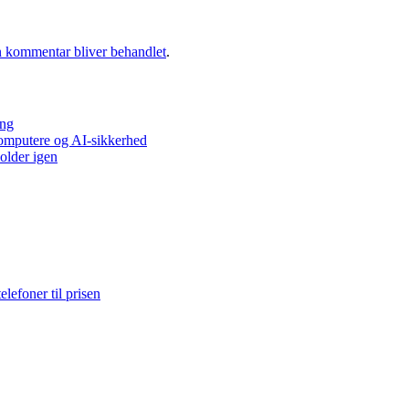
 kommentar bliver behandlet
.
ing
ecomputere og AI-sikkerhed
older igen
elefoner til prisen