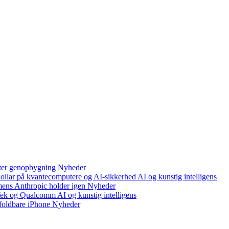
efter genopbygning
Nyheder
 dollar på kvantecomputere og AI-sikkerhed
AI og kunstig intelligens
mens Anthropic holder igen
Nyheder
aTek og Qualcomm
AI og kunstig intelligens
foldbare iPhone
Nyheder