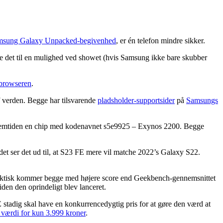
msung Galaxy Unpacked-begivenhed
, er én telefon mindre sikker.
re det til en mulighed ved showet (hvis Samsung ikke bare skubber
browseren
.
 af verden. Begge har tilsvarende
pladsholder-supportsider
på
Samsungs
ellemtiden en chip med kodenavnet s5e9925 – Exynos 2200. Begge
et ser det ud til, at S23 FE mere vil matche 2022’s Galaxy S22.
 Faktisk kommer begge med højere score end Geekbench-gennemsnittet
den den oprindeligt blev lanceret.
 stadig skal have en konkurrencedygtig pris for at gøre den værd at
værdi for kun 3.999 kroner
.