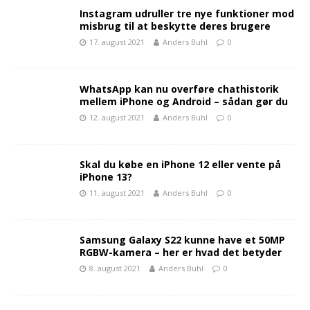
Instagram udruller tre nye funktioner mod
misbrug til at beskytte deres brugere
17. august 2021
Anders Buhl
0
WhatsApp kan nu overføre chathistorik
mellem iPhone og Android – sådan gør du
12. august 2021
Anders Buhl
0
Skal du købe en iPhone 12 eller vente på
iPhone 13?
11. august 2021
Anders Buhl
0
Samsung Galaxy S22 kunne have et 50MP
RGBW-kamera – her er hvad det betyder
8. august 2021
Anders Buhl
0