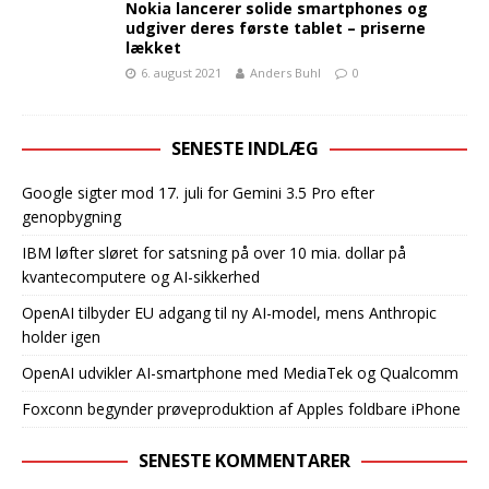
Nokia lancerer solide smartphones og
udgiver deres første tablet – priserne
lækket
6. august 2021
Anders Buhl
0
SENESTE INDLÆG
Google sigter mod 17. juli for Gemini 3.5 Pro efter
genopbygning
IBM løfter sløret for satsning på over 10 mia. dollar på
kvantecomputere og AI-sikkerhed
OpenAI tilbyder EU adgang til ny AI-model, mens Anthropic
holder igen
OpenAI udvikler AI-smartphone med MediaTek og Qualcomm
Foxconn begynder prøveproduktion af Apples foldbare iPhone
SENESTE KOMMENTARER