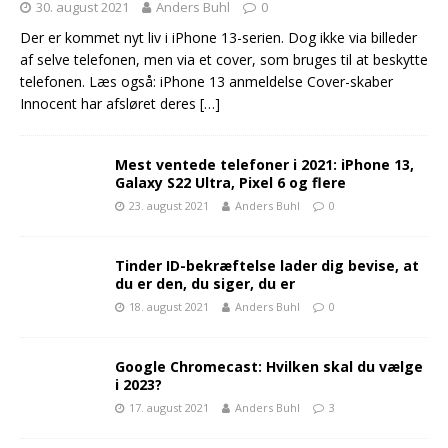
30. august 2021
Anders Buhl
0
Der er kommet nyt liv i iPhone 13-serien. Dog ikke via billeder
af selve telefonen, men via et cover, som bruges til at beskytte
telefonen. Læs også: iPhone 13 anmeldelse Cover-skaber
Innocent har afsløret deres
[…]
Mest ventede telefoner i 2021: iPhone 13,
Galaxy S22 Ultra, Pixel 6 og flere
23. august 2021
Anders Buhl
0
Tinder ID-bekræftelse lader dig bevise, at
du er den, du siger, du er
18. august 2021
Anders Buhl
0
Google Chromecast: Hvilken skal du vælge
i 2023?
17. august 2021
Anders Buhl
3