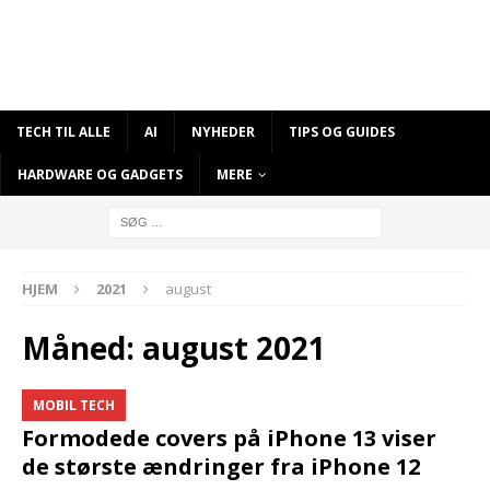
TECH TIL ALLE
AI
NYHEDER
TIPS OG GUIDES
HARDWARE OG GADGETS
MERE
HJEM
2021
august
Måned:
august 2021
MOBIL TECH
Formodede covers på iPhone 13 viser
de største ændringer fra iPhone 12