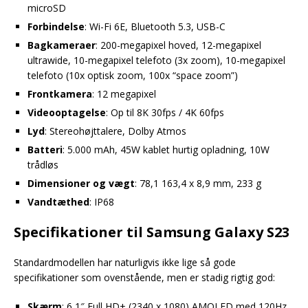
microSD
Forbindelse
: Wi-Fi 6E, Bluetooth 5.3, USB-C
Bagkameraer
: 200-megapixel hoved, 12-megapixel
ultrawide, 10-megapixel telefoto (3x zoom), 10-megapixel
telefoto (10x optisk zoom, 100x “space zoom”)
Frontkamera
: 12 megapixel
Videooptagelse
: Op til 8K 30fps / 4K 60fps
Lyd
: Stereohøjttalere, Dolby Atmos
Batteri
: 5.000 mAh, 45W kablet hurtig opladning, 10W
trådløs
Dimensioner og vægt
: 78,1 163,4 x 8,9 mm, 233 g
Vandtæthed
: IP68
Specifikationer til Samsung Galaxy S23
Standardmodellen har naturligvis ikke lige så gode
specifikationer som ovenstående, men er stadig rigtig god:
Skærm
: 6,1″ Full HD+ (2340 x 1080) AMOLED med 120Hz