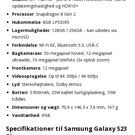
opdateringshastighed og HDR10+
Processor
: Snapdragon 8 Gen 2
Hukommelse
: 8GB LPDDR5
Lagermuligheder
: 128GB / 256GB – kan udvides via
microSD
Forbindelse
: Wi-Fi 6E, Bluetooth 5.3, USB-C
Bagkameraer
: 50-megapixel hoved, 12-megapixel
ultrawide, 10-megapixel telefoto (3x optisk zoom)
Frontkamera
: 12 megapixel
Videooptagelse
: Op til 8K 30fps / 4K 60fps
Lyd
: Stereohøjttalere, Dolby Atmos
Batteri
: 3.900mAh, 25W kablet hurtigopladning, 10W
trådløs
Dimensioner og vægt
: 70,9 x 146,3 x 7,6 mm, 167 g
Vandtæthed
: IP68
Specifikationer til Samsung Galaxy S23