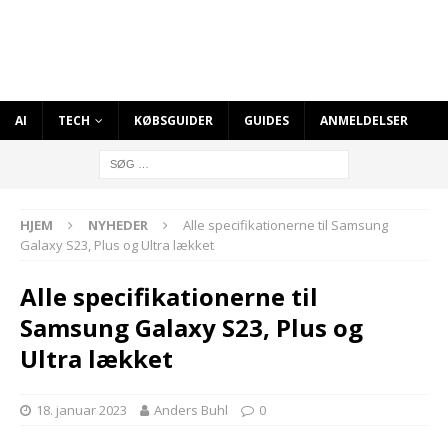
AI
TECH
KØBSGUIDER
GUIDES
ANMELDELSER
HJEM
NYHEDER
Alle specifikationerne til Samsung
Galaxy S23, Plus og Ultra lækket
Alle specifikationerne til
Samsung Galaxy S23, Plus og
Ultra lækket
18. januar 2023
Anders Buhl
0