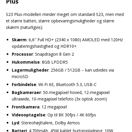
Plus
S23 Plus-modellen minder meget om standard S23, men med
et større batteri, større opbevaringsmuligheder og større
skærm (naturligvis):
Skærm
: 6,6″ Full HD+ (2340 x 1080) AMOLED med 120Hz
opdateringshastighed og HDR10+
Processor
: Snapdragon 8 Gen 2
Hukommelse
: 8GB LPDDR5
Lagermuligheder
: 256GB / 512GB – kan udvides via
microSD
Forbindelse
: Wi-Fi 6E, Bluetooth 5.3, USB-C
Bagkameraer
: 50-megapixel hoved, 12-megapixel
ultrawide, 10-megapixel telefoto (3x optisk zoom)
Frontkamera
: 12 megapixel
Videooptagelse
: Op til 8K 30fps / 4K 60fps
Lyd
: Stereohøjttalere, Dolby Atmos
Batteri
: 4.700mAh, 45W kablet hurtigopladning, 10W