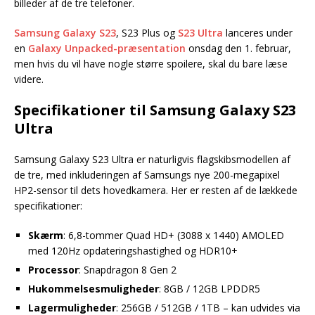
billeder af de tre telefoner.
Samsung Galaxy S23
, S23 Plus og
S23 Ultra
lanceres under
en
Galaxy Unpacked-præsentation
onsdag den 1. februar,
men hvis du vil have nogle større spoilere, skal du bare læse
videre.
Specifikationer til Samsung Galaxy S23
Ultra
Samsung Galaxy S23 Ultra er naturligvis flagskibsmodellen af
de tre, med inkluderingen af Samsungs nye 200-megapixel
HP2-sensor til dets hovedkamera. Her er resten af de lækkede
specifikationer:
Skærm
: 6,8-tommer Quad HD+ (3088 x 1440) AMOLED
med 120Hz opdateringshastighed og HDR10+
Processor
: Snapdragon 8 Gen 2
Hukommelsesmuligheder
: 8GB / 12GB LPDDR5
Lagermuligheder
: 256GB / 512GB / 1TB – kan udvides via