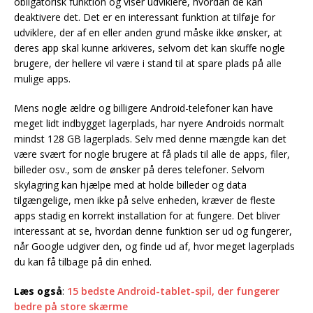
obligatorisk funktion og viser udviklere, hvordan de kan
deaktivere det. Det er en interessant funktion at tilføje for
udviklere, der af en eller anden grund måske ikke ønsker, at
deres app skal kunne arkiveres, selvom det kan skuffe nogle
brugere, der hellere vil være i stand til at spare plads på alle
mulige apps.
Mens nogle ældre og billigere Android-telefoner kan have
meget lidt indbygget lagerplads, har nyere Androids normalt
mindst 128 GB lagerplads. Selv med denne mængde kan det
være svært for nogle brugere at få plads til alle de apps, filer,
billeder osv., som de ønsker på deres telefoner. Selvom
skylagring kan hjælpe med at holde billeder og data
tilgængelige, men ikke på selve enheden, kræver de fleste
apps stadig en korrekt installation for at fungere. Det bliver
interessant at se, hvordan denne funktion ser ud og fungerer,
når Google udgiver den, og finde ud af, hvor meget lagerplads
du kan få tilbage på din enhed.
Læs også
:
15 bedste Android-tablet-spil, der fungerer
bedre på store skærme