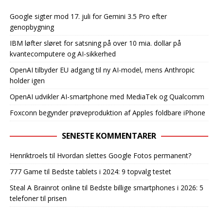
Google sigter mod 17. juli for Gemini 3.5 Pro efter
genopbygning
IBM løfter sløret for satsning på over 10 mia. dollar på
kvantecomputere og AI-sikkerhed
OpenAI tilbyder EU adgang til ny AI-model, mens Anthropic
holder igen
OpenAI udvikler AI-smartphone med MediaTek og Qualcomm
Foxconn begynder prøveproduktion af Apples foldbare iPhone
SENESTE KOMMENTARER
Henriktroels
til
Hvordan slettes Google Fotos permanent?
777 Game
til
Bedste tablets i 2024: 9 topvalg testet
Steal A Brainrot online
til
Bedste billige smartphones i 2026: 5
telefoner til prisen