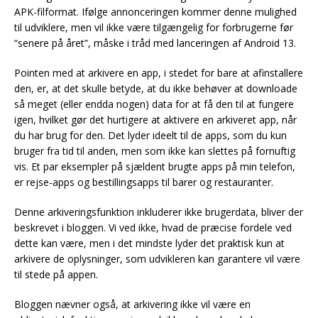
APK-filformat. Ifølge annonceringen kommer denne mulighed
til udviklere, men vil ikke være tilgængelig for forbrugerne før
“senere på året”, måske i tråd med lanceringen af Android 13.
Pointen med at arkivere en app, i stedet for bare at afinstallere
den, er, at det skulle betyde, at du ikke behøver at downloade
så meget (eller endda nogen) data for at få den til at fungere
igen, hvilket gør det hurtigere at aktivere en arkiveret app, når
du har brug for den. Det lyder ideelt til de apps, som du kun
bruger fra tid til anden, men som ikke kan slettes på fornuftig
vis. Et par eksempler på sjældent brugte apps på min telefon,
er rejse-apps og bestillingsapps til barer og restauranter.
Denne arkiveringsfunktion inkluderer ikke brugerdata, bliver der
beskrevet i bloggen. Vi ved ikke, hvad de præcise fordele ved
dette kan være, men i det mindste lyder det praktisk kun at
arkivere de oplysninger, som udvikleren kan garantere vil være
til stede på appen.
Bloggen nævner også, at arkivering ikke vil være en