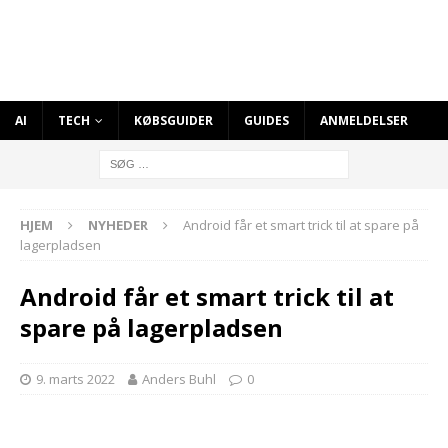
AI
TECH
KØBSGUIDER
GUIDES
ANMELDELSER
HJEM
NYHEDER
Android får et smart trick til at spare på
lagerpladsen
Android får et smart trick til at
spare på lagerpladsen
9. marts 2022
Anders Buhl
0