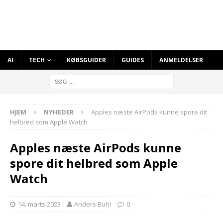
AI
TECH
KØBSGUIDER
GUIDES
ANMELDELSER
HJEM
NYHEDER
Apples næste AirPods kunne spore dit
helbred som Apple Watch
Apples næste AirPods kunne
spore dit helbred som Apple
Watch
14. marts 2023
Anders Buhl
0