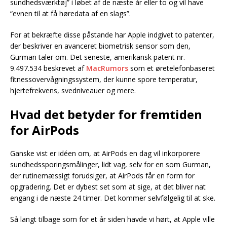
sundhedsværktøj” i løbet af de næste år eller to og vil have
“evnen til at få høredata af en slags”.
For at bekræfte disse påstande har Apple indgivet to patenter,
der beskriver en avanceret biometrisk sensor som den,
Gurman taler om. Det seneste, amerikansk patent nr.
9.497.534 beskrevet af
MacRumors
som et øretelefonbaseret
fitnessovervågningssystem, der kunne spore temperatur,
hjertefrekvens, svedniveauer og mere.
Hvad det betyder for fremtiden
for AirPods
Ganske vist er idéen om, at AirPods en dag vil inkorporere
sundhedssporingsmålinger, lidt vag, selv for en som Gurman,
der rutinemæssigt forudsiger, at AirPods får en form for
opgradering. Det er dybest set som at sige, at det bliver nat
engang i de næste 24 timer. Det kommer selvfølgelig til at ske.
Så langt tilbage som for et år siden havde vi hørt, at Apple ville