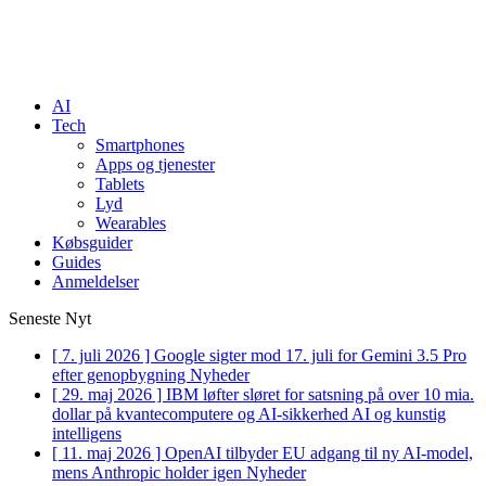
AI
Tech
Smartphones
Apps og tjenester
Tablets
Lyd
Wearables
Købsguider
Guides
Anmeldelser
Seneste Nyt
[ 7. juli 2026 ]
Google sigter mod 17. juli for Gemini 3.5 Pro
efter genopbygning
Nyheder
[ 29. maj 2026 ]
IBM løfter sløret for satsning på over 10 mia.
dollar på kvantecomputere og AI-sikkerhed
AI og kunstig
intelligens
[ 11. maj 2026 ]
OpenAI tilbyder EU adgang til ny AI-model,
mens Anthropic holder igen
Nyheder