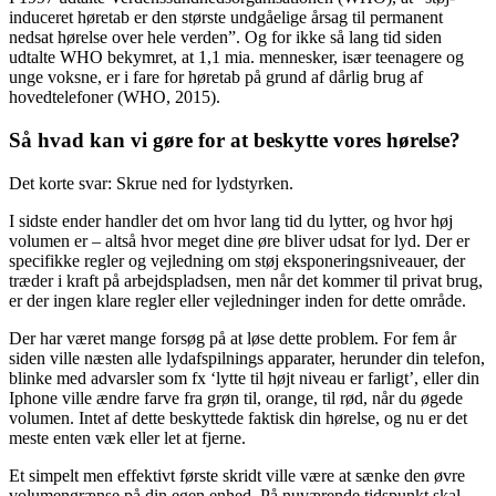
induceret høretab er den største undgåelige årsag til permanent
nedsat hørelse over hele verden”. Og for ikke så lang tid siden
udtalte WHO bekymret, at 1,1 mia. mennesker, især teenagere og
unge voksne, er i fare for høretab på grund af dårlig brug af
hovedtelefoner (WHO, 2015).
Så hvad kan vi gøre for at beskytte vores hørelse?
Det korte svar: Skrue ned for lydstyrken.
I sidste ender handler det om hvor lang tid du lytter, og hvor høj
volumen er – altså hvor meget dine øre bliver udsat for lyd. Der er
specifikke regler og vejledning om støj eksponeringsniveauer, der
træder i kraft på arbejdspladsen, men når det kommer til privat brug,
er der ingen klare regler eller vejledninger inden for dette område.
Der har været mange forsøg på at løse dette problem. For fem år
siden ville næsten alle lydafspilnings apparater, herunder din telefon,
blinke med advarsler som fx ‘lytte til højt niveau er farligt’, eller din
Iphone ville ændre farve fra grøn til, orange, til rød, når du øgede
volumen. Intet af dette beskyttede faktisk din hørelse, og nu er det
meste enten væk eller let at fjerne.
Et simpelt men effektivt første skridt ville være at sænke den øvre
volumengrænse på din egen enhed. På nuværende tidspunkt skal