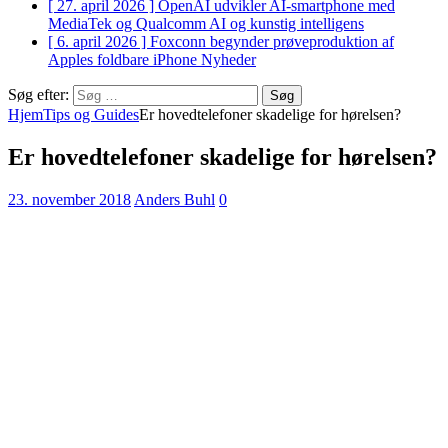
[ 27. april 2026 ]
OpenAI udvikler AI-smartphone med
MediaTek og Qualcomm
AI og kunstig intelligens
[ 6. april 2026 ]
Foxconn begynder prøveproduktion af
Apples foldbare iPhone
Nyheder
Søg efter:
Hjem
Tips og Guides
Er hovedtelefoner skadelige for hørelsen?
Er hovedtelefoner skadelige for hørelsen?
23. november 2018
Anders Buhl
0