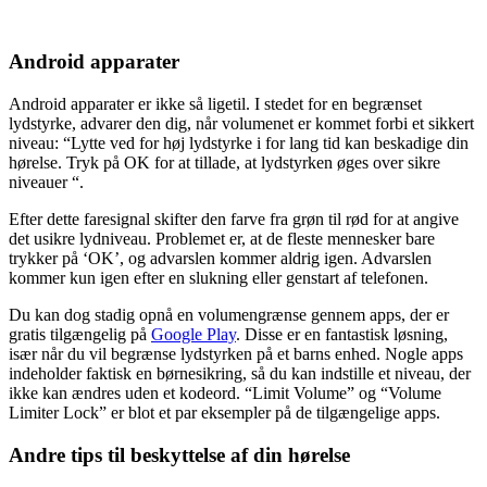
Android apparater
Android apparater er ikke så ligetil. I stedet for en begrænset
lydstyrke, advarer den dig, når volumenet er kommet forbi et sikkert
niveau: “Lytte ved for høj lydstyrke i for lang tid kan beskadige din
hørelse. Tryk på OK for at tillade, at lydstyrken øges over sikre
niveauer “.
Efter dette faresignal skifter den farve fra grøn til rød for at angive
det usikre lydniveau. Problemet er, at de fleste mennesker bare
trykker på ‘OK’, og advarslen kommer aldrig igen. Advarslen
kommer kun igen efter en slukning eller genstart af telefonen.
Du kan dog stadig opnå en volumengrænse gennem apps, der er
gratis tilgængelig på
Google Play
. Disse er en fantastisk løsning,
især når du vil begrænse lydstyrken på et barns enhed. Nogle apps
indeholder faktisk en børnesikring, så du kan indstille et niveau, der
ikke kan ændres uden et kodeord. “Limit Volume” og “Volume
Limiter Lock” er blot et par eksempler på de tilgængelige apps.
Andre tips til beskyttelse af din hørelse