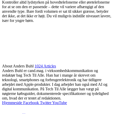
Kontroller altid lydstyrken på hovedtelefonerne eller øretelefonerne
for at se om den er passende – dette vil variere afhængigt af den
anvendte type. Bare fordi volumen er sat til sikker grænse, betyder
det ikke, at det ikke er højt. Du vil muligvis indstille niveauet lavere,
især for yngre børn.
About Anders Buhl
1024 Articles
Anders Buhl er cand.mag. i virksomhedskommunikation og
redaktør bag Tech Til Alle. Han har i mange år skrevet om
teknologi, smartphones og forbrugerelektronik og har tidligere
arbejdet med Apple-produkter. I dag arbejder han også med AI og
digital kommunikation. På Tech Til Alle lægger han vægt på
nøgterne købsguider, dokumenterede specifikationer og tydelighed
om, hvad der er testet af redaktionen.
Hjemmeside
Facebook
Twitter
YouTube