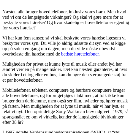
Næsten alle bruger hovedtelefoner, inklusiv vores børn. Men hvad
ved vi om de langsigtede virkninger? Og skal vi gøre mere for at
beskytte vores hørelse? Og hvor skadelig er hovedtelefoner egentlig
for vores hørelse?
Vi har kun fem sanser, så vi skal beskytte vores hørelse ligesom vi
beskytter vores syn. Du ville jo aldrig udsætte dit syn ved at kigge
op på solen en gang om dagen, men du ville måske ubevidst
overbelaste din hørelse med de
bedste høretelefoner
.
Muligheden for privat at kunne lytte til musik eller andet lyd har
ændret verden på mange måder. Det kan næsten garanteres, at hvis
du sidder i et tog eller en bus, kan du høre den særprægede støj fra
et par hovedtelefoner.
Mobiltelefoner, tabletter, computere og bærbare computere bruger
alle hovedtelefoner, og forbruget øges i takt med, at folk ikke kun
bruger dem derhjemme, men også ser film, nyheder og hører musik
på farten. Men muligheden for at lytte til musik, når vi har lyst, er
relativt nyt. Den oprindelige Sony Walkman blev udgivet i 1979, så
spørgsmålet er, om vi virkelig kender de langsigtede bivirkninger
efter 38 år?
I 1997 udtalte Verdenssundhedsorganisationen (WHO), at “støj-