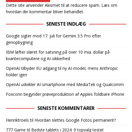
Dette site anvender Akismet til at reducere spam.
Læs om
hvordan din kommentar bliver behandlet
.
SENESTE INDLÆG
Google sigter mod 17. juli for Gemini 3.5 Pro efter
genopbygning
IBM løfter sløret for satsning på over 10 mia. dollar på
kvantecomputere og AI-sikkerhed
OpenAI tilbyder EU adgang til ny AI-model, mens Anthropic
holder igen
OpenAI udvikler AI-smartphone med MediaTek og Qualcomm
Foxconn begynder prøveproduktion af Apples foldbare iPhone
SENESTE KOMMENTARER
Henriktroels
til
Hvordan slettes Google Fotos permanent?
777 Game
til
Bedste tablets i 2024: 9 topvalg testet