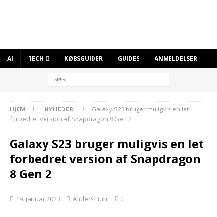
AI
TECH
KØBSGUIDER
GUIDES
ANMELDELSER
HJEM
NYHEDER
Galaxy S23 bruger muligvis en let
forbedret version af Snapdragon 8 Gen 2
Galaxy S23 bruger muligvis en let
forbedret version af Snapdragon
8 Gen 2
19. januar 2023
Anders Buhl
0