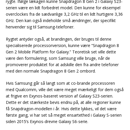
rygte. Ifølge lækagen kunne Snapdragon 8 Gen 2 i Galaxy S23-
serien være en lidt forbedret model. Den kunne for eksempel
overclockes fra de sædvanlige 3,2 GHz til en lidt hurtigere 3,36
GHz. Den kan også indeholde små ændringer, der specifikt
henvender sig til Samsung-telefoner.
Rygtet antyder også, at brandingen, der bruges til denne
specialiserede processorversion, kunne være “Snapdragon 8
Gen 2 Mobile Platform for Galaxy.” Teoretisk set ville dette
være den formulering, som Samsung ville bruge, når de
promoverer produktet for at adskille den fra andre telefoner
med den normale Snapdragon 8 Gen 2 ombord.
Hvis Samsung går så langt som at co-brande processoren
med Qualcomm, ville det være meget mærkeligt for dem også
at frigive en Exynos-baseret version af Galaxy S23-serien.
Dette er det stærkeste bevis endnu på, at alle regioner kunne
få Snapdragon-modellen i år. Hvis dette lykkes, vil det være
første gang, vi har set så meget ensartethed i Galaxy S-serien
siden 2015’s Exynos-drevne Galaxy S6-serie.