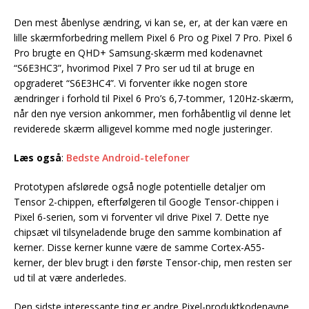
Den mest åbenlyse ændring, vi kan se, er, at der kan være en
lille skærmforbedring mellem Pixel 6 Pro og Pixel 7 Pro. Pixel 6
Pro brugte en QHD+ Samsung-skærm med kodenavnet
“S6E3HC3”, hvorimod Pixel 7 Pro ser ud til at bruge en
opgraderet “S6E3HC4”. Vi forventer ikke nogen store
ændringer i forhold til Pixel 6 Pro’s 6,7-tommer, 120Hz-skærm,
når den nye version ankommer, men forhåbentlig vil denne let
reviderede skærm alligevel komme med nogle justeringer.
Læs også
:
Bedste Android-telefoner
Prototypen afslørede også nogle potentielle detaljer om
Tensor 2-chippen, efterfølgeren til Google Tensor-chippen i
Pixel 6-serien, som vi forventer vil drive Pixel 7. Dette nye
chipsæt vil tilsyneladende bruge den samme kombination af
kerner. Disse kerner kunne være de samme Cortex-A55-
kerner, der blev brugt i den første Tensor-chip, men resten ser
ud til at være anderledes.
Den sidste interessante ting er andre Pixel-produktkodenavne,