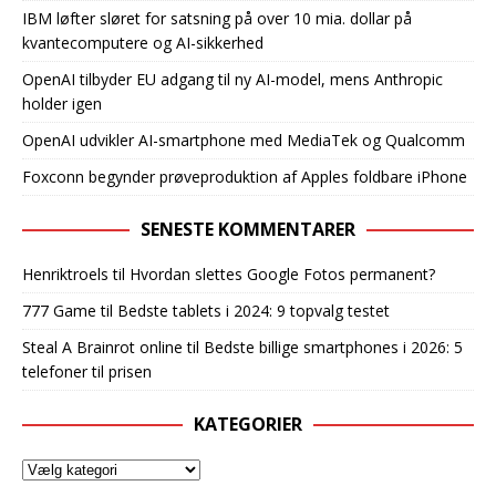
IBM løfter sløret for satsning på over 10 mia. dollar på
kvantecomputere og AI-sikkerhed
OpenAI tilbyder EU adgang til ny AI-model, mens Anthropic
holder igen
OpenAI udvikler AI-smartphone med MediaTek og Qualcomm
Foxconn begynder prøveproduktion af Apples foldbare iPhone
SENESTE KOMMENTARER
Henriktroels
til
Hvordan slettes Google Fotos permanent?
777 Game
til
Bedste tablets i 2024: 9 topvalg testet
Steal A Brainrot online
til
Bedste billige smartphones i 2026: 5
telefoner til prisen
KATEGORIER