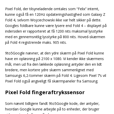
Pixel Fold, der tilsyneladende omtales som “Felix” internt,
kunne også få en 120Hz opdateringshastighed som Galaxy Z
Fold 4, selvom Wojciechowski ikke var helt sikker på dette.
Googles foldbare kunne være lysere end Fold 4 – displayet på
indersiden er rapporteret at få 1200 nits maksimal lysstyrke
med en gennemsnitlig lysstyrke på 800 nits. Hoved-skærmen
på Fold 4 registrerede maks. 905 nits.
9to5Google nævner, at den ydre skærm på Pixel Fold kunne
have en opløsning på 2100 x 1080. Vi kender ikke skærmens
mål, men ud fra den lækkede opløsning antyder den en lidt
bredere, men kortere ydre skærm sammenlignet med
Samsungs 6,2-tommer skærm på Fold 4. Ligesom Pixel 7’s vil
Pixel Fold også angiveligt få skærmpaneler fra Samsung.
Pixel Fold fingeraftrykssensor
Som nævnt tidligere fandt 9to5Google kode, der antyder,
hvordan Google kunne arbejde på to enheder, der bruger