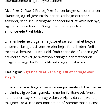
sidemonterede fingeraftryksscannere.
Med Pixel 7, Pixel 7 Pro og Pixel 6a, der bruger sensorer under
skærmen, og tidligere Pixels, der bruger bagmonterede
sensorer, ser disse unavngivne enheder ud til at være helt nye,
og dermed den tippede Google-foldbare og delvist
annoncerede Pixel-tablet.
En af enhederne bruger en Y-justeret sensor, hvilket betyder
en sensor fastgjort til venstre eller højre for enheden. Dette
menes at henvise til Pixel Fold, fordi denne del af koden også
nævner to forskellige skærmopløsninger, der matcher en
tidligere lækage for Pixel Folds indre og ydre skærme.
Læs også
:
5 grunde til at købe og 3 til at springe over
Pixel 7
En sidemonteret fingeraftryksscanner på tænd/sluk-knappen er
en almindelig oplåsningsmekanisme for foldbare telefoner,
herunder Galaxy Z Fold 4 og Galaxy Z Flip 4, da den giver dig
mulighed for at låse den foldbare op på samme måde, uanset