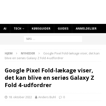
AI
TECH
KØBSGUIDER
GUIDES
ANMELDELSER
HJEM
NYHEDER
Google Pixel Fold-lækage viser, det kan
blive en seriøs Galaxy Z Fold 4-udfordrer
Google Pixel Fold-lækage viser,
det kan blive en seriøs Galaxy Z
Fold 4-udfordrer
18. oktober 2022
Anders Buhl
0