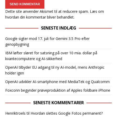
Dette site anvender Akismet til at reducere spam.
Læs om
hvordan din kommentar bliver behandlet
.
SENESTE INDLÆG
Google sigter mod 17. juli for Gemini 3.5 Pro efter
genopbygning
IBM løfter sløret for satsning på over 10 mia. dollar på
kvantecomputere og AI-sikkerhed
OpenAI tilbyder EU adgang til ny AI-model, mens Anthropic
holder igen
OpenAI udvikler AI-smartphone med MediaTek og Qualcomm
Foxconn begynder prøveproduktion af Apples foldbare iPhone
SENESTE KOMMENTARER
Henriktroels
til
Hvordan slettes Google Fotos permanent?