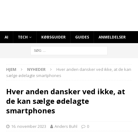
AI
TECH
KØBSGUIDER
GUIDES
ANMELDELSER
HJEM
NYHEDER
Hver anden dansker ved ikke, at de kan
sælge ødelagte smartphones
Hver anden dansker ved ikke, at
de kan sælge ødelagte
smartphones
16. november 2023
Anders Buhl
0