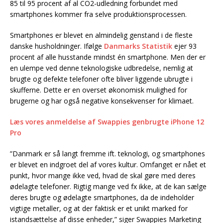
85 til 95 procent af al CO2-udledning forbundet med
smartphones kommer fra selve produktionsprocessen.
Smartphones er blevet en almindelig genstand i de fleste
danske husholdninger. Ifølge
Danmarks Statistik
ejer 93
procent af alle husstande mindst én smartphone. Men der er
en ulempe ved denne teknologiske udbredelse, nemlig at
brugte og defekte telefoner ofte bliver liggende ubrugte i
skufferne. Dette er en overset økonomisk mulighed for
brugerne og har også negative konsekvenser for klimaet.
Læs vores anmeldelse af Swappies genbrugte iPhone 12
Pro
”Danmark er så langt fremme ift. teknologi, og smartphones
er blevet en indgroet del af vores kultur. Omfanget er nået et
punkt, hvor mange ikke ved, hvad de skal gøre med deres
ødelagte telefoner. Rigtig mange ved fx ikke, at de kan sælge
deres brugte og ødelagte smartphones, da de indeholder
vigtige metaller, og at der faktisk er et unikt marked for
istandsættelse af disse enheder,” siger Swappies Marketing