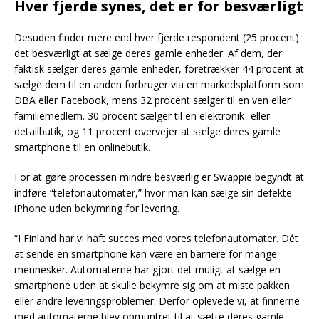
Hver fjerde synes, det er for besværligt
Desuden finder mere end hver fjerde respondent (25 procent)
det besværligt at sælge deres gamle enheder. Af dem, der
faktisk sælger deres gamle enheder, foretrækker 44 procent at
sælge dem til en anden forbruger via en markedsplatform som
DBA eller Facebook, mens 32 procent sælger til en ven eller
familiemedlem. 30 procent sælger til en elektronik- eller
detailbutik, og 11 procent overvejer at sælge deres gamle
smartphone til en onlinebutik.
For at gøre processen mindre besværlig er Swappie begyndt at
indføre “telefonautomater,” hvor man kan sælge sin defekte
iPhone uden bekymring for levering.
“I Finland har vi haft succes med vores telefonautomater. Dét
at sende en smartphone kan være en barriere for mange
mennesker. Automaterne har gjort det muligt at sælge en
smartphone uden at skulle bekymre sig om at miste pakken
eller andre leveringsproblemer. Derfor oplevede vi, at finnerne
med automaterne blev opmuntret til at sætte deres gamle