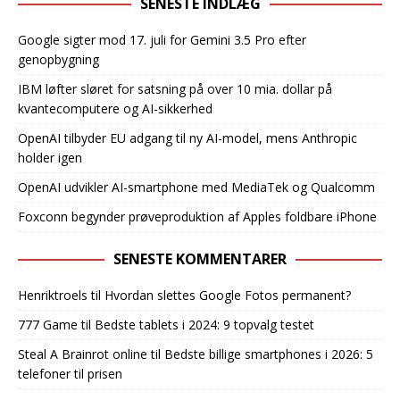
SENESTE INDLÆG
Google sigter mod 17. juli for Gemini 3.5 Pro efter
genopbygning
IBM løfter sløret for satsning på over 10 mia. dollar på
kvantecomputere og AI-sikkerhed
OpenAI tilbyder EU adgang til ny AI-model, mens Anthropic
holder igen
OpenAI udvikler AI-smartphone med MediaTek og Qualcomm
Foxconn begynder prøveproduktion af Apples foldbare iPhone
SENESTE KOMMENTARER
Henriktroels
til
Hvordan slettes Google Fotos permanent?
777 Game
til
Bedste tablets i 2024: 9 topvalg testet
Steal A Brainrot online
til
Bedste billige smartphones i 2026: 5
telefoner til prisen