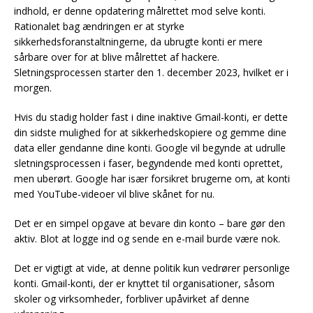
indhold, er denne opdatering målrettet mod selve konti.
Rationalet bag ændringen er at styrke
sikkerhedsforanstaltningerne, da ubrugte konti er mere
sårbare over for at blive målrettet af hackere.
Sletningsprocessen starter den 1. december 2023, hvilket er i
morgen.
Hvis du stadig holder fast i dine inaktive Gmail-konti, er dette
din sidste mulighed for at sikkerhedskopiere og gemme dine
data eller gendanne dine konti. Google vil begynde at udrulle
sletningsprocessen i faser, begyndende med konti oprettet,
men uberørt. Google har især forsikret brugerne om, at konti
med YouTube-videoer vil blive skånet for nu.
Det er en simpel opgave at bevare din konto – bare gør den
aktiv. Blot at logge ind og sende en e-mail burde være nok.
Det er vigtigt at vide, at denne politik kun vedrører personlige
konti. Gmail-konti, der er knyttet til organisationer, såsom
skoler og virksomheder, forbliver upåvirket af denne