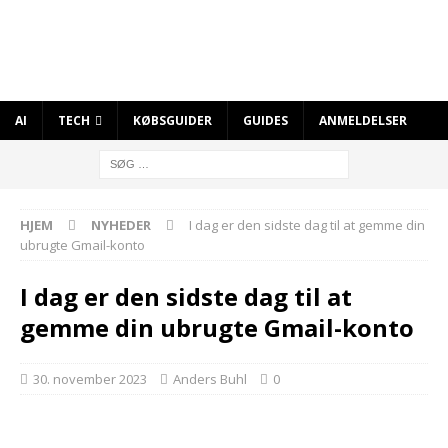
AI
TECH
KØBSGUIDER
GUIDES
ANMELDELSER
HJEM
NYHEDER
I dag er den sidste dag til at gemme din
ubrugte Gmail-konto
I dag er den sidste dag til at
gemme din ubrugte Gmail-konto
30. november 2023
Anders Buhl
0