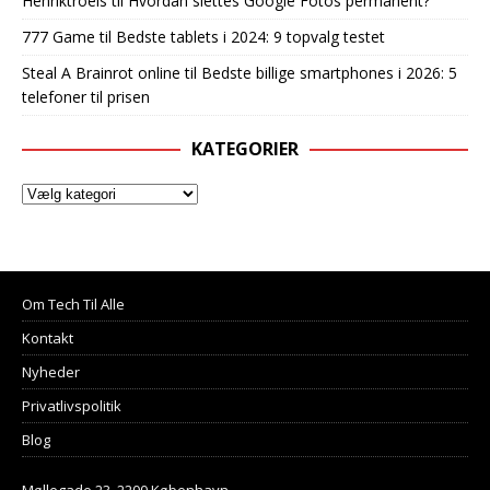
Henriktroels
til
Hvordan slettes Google Fotos permanent?
777 Game
til
Bedste tablets i 2024: 9 topvalg testet
Steal A Brainrot online
til
Bedste billige smartphones i 2026: 5
telefoner til prisen
KATEGORIER
Om Tech Til Alle
Kontakt
Nyheder
Privatlivspolitik
Blog