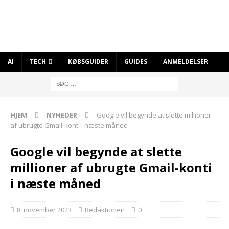
AI
TECH
KØBSGUIDER
GUIDES
ANMELDELSER
HJEM
NYHEDER
Google vil begynde at slette millioner
af ubrugte Gmail-konti i næste måned
Google vil begynde at slette
millioner af ubrugte Gmail-konti
i næste måned
8. november 2023
Redaktionen
0