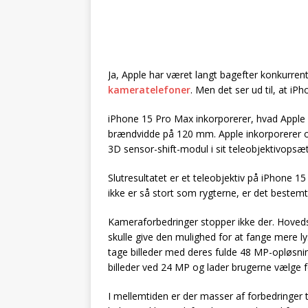
Ja, Apple har været langt bagefter konkurre
kameratelefoner
. Men det ser ud til, at i
iPhone 15 Pro Max inkorporerer, hvad Apple k
brændvidde på 120 mm. Apple inkorporerer og
3D sensor-shift-modul i sit teleobjektivopsæt
Slutresultatet er et teleobjektiv på iPhone 
ikke er så stort som rygterne, er det bestem
Kameraforbedringer stopper ikke der. Hoveds
skulle give den mulighed for at fange mere l
tage billeder med deres fulde 48 MP-opløsn
billeder ved 24 MP og lader brugerne vælge
I mellemtiden er der masser af forbedringer