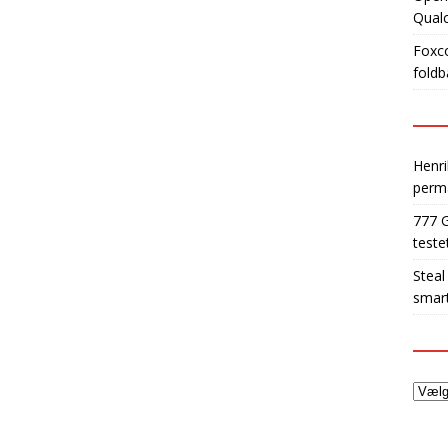
Qua
Foxco
foldb
Henri
perm
777 
teste
Steal
smart