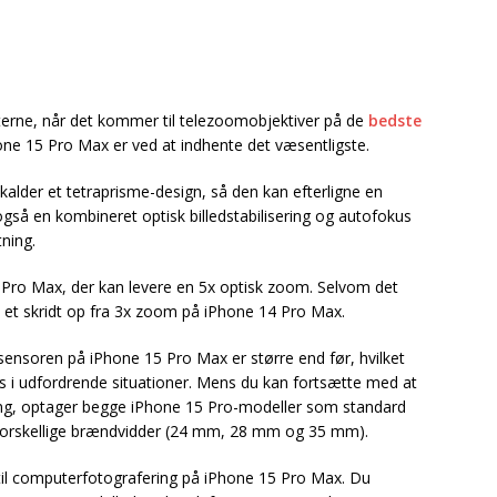
nterne, når det kommer til telezoomobjektiver på de
bedste
Phone 15 Pro Max er ved at indhente det væsentligste.
alder et tetraprisme-design, så den kan efterligne en
så en kombineret optisk billedstabilisering og autofokus
ning.
15 Pro Max, der kan levere en 5x optisk zoom. Selvom det
t et skridt op fra 3x zoom på iPhone 14 Pro Max.
ensoren på iPhone 15 Pro Max er større end før, hvilket
ys i udfordrende situationer. Mens du kan fortsætte med at
ing, optager begge iPhone 15 Pro-modeller som standard
 forskellige brændvidder (24 mm, 28 mm og 35 mm).
 til computerfotografering på iPhone 15 Pro Max. Du