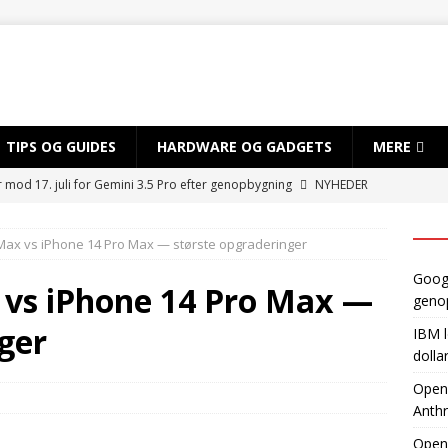
TIPS OG GUIDES
HARDWARE OG GADGETS
MERE
r mod 17. juli for Gemini 3.5 Pro efter genopbygning
NYHEDER
sløret for satsning på over 10 mia. dollar på kvantecomputere og
Max vs iPhone 14 Pro Max — største opgraderinger
TIG INTELLIGENS
Googl
byder EU adgang til ny AI-model, mens Anthropic holder igen
 vs iPhone 14 Pro Max —
geno
ger
IBM l
dvikler AI-smartphone med MediaTek og Qualcomm
AI OG
dolla
OpenA
Anthr
gynder prøveproduktion af Apples foldbare iPhone
NYHEDER
Open