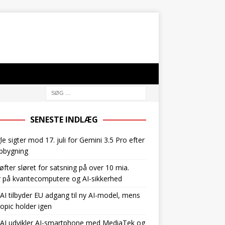
SENESTE INDLÆG
e sigter mod 17. juli for Gemini 3.5 Pro efter
pbygning
øfter sløret for satsning på over 10 mia.
r på kvantecomputere og AI-sikkerhed
I tilbyder EU adgang til ny AI-model, mens
opic holder igen
AI udvikler AI-smartphone med MediaTek og