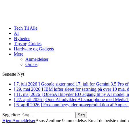
Tech Til Alle
AI
Nyheder
Tips og Guides
Hardware og Gadgets
Mere
Anmeldelser
Om os
Seneste Nyt
[ 7. juli 2026 ]
Google sigter mod 17. juli for Gemini 3.5 Pro 
[ 29. maj 2026 ]
IBM løfter sløret for satsning på over 10 mia.
[ 11. maj 2026 ]
OpenAI tilbyder EU adgang til ny AI-model, 
[ 27. april 2026 ]
OpenAI udvikler AI-smartphone med Medi
[ 6. april 2026 ]
Foxconn begynder prøveproduktion af Apples 
Søg efter:
Hjem
Anmeldelser
Asus Zenfone 9 anmeldelse: En af de bedste mindre