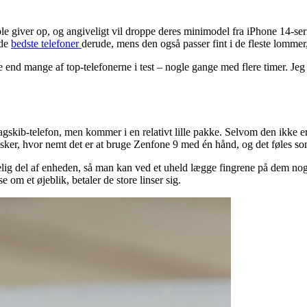
le giver op, og angiveligt vil droppe deres minimodel fra iPhone 14-se
 de
bedste telefoner
derude, mens den også passer fint i de fleste lomme
e end mange af top-telefonerne i test – nogle gange med flere timer. 
lagskib-telefon, men kommer i en relativt lille pakke. Selvom den ikke er
sker, hvor nemt det er at bruge Zenfone 9 med én hånd, og det føles s
g del af enheden, så man kan ved et uheld lægge fingrene på dem nogle
m et øjeblik, betaler de store linser sig.