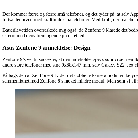
Der kommer færre og færre små telefoner, og det tyder på, at selv App
fortsætter arven med kraftfulde små telefoner. Med kraft, der matcher
Batterilevetiden overraskede mig også, da Zenfone 9 klarede det bedr
skærm med dens fremragende pixeltæthed.
Asus Zenfone 9 anmeldelse: Design
Zenfone 9’s vej til succes er, at den indeholder specs som vi ser i en f
andre store telefoner med sine 9x68x147 mm, selv Galaxy S22. Jeg el
På bagsiden af ZenFone 9 fylder det dobbelte kameramodul en betydeli
sammenlignet med Zenfone 8’s meget mindre modul. Men som vi vil se o