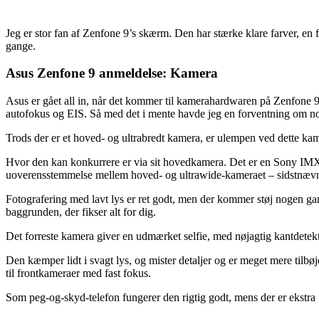
Jeg er stor fan af Zenfone 9’s skærm. Den har stærke klare farver, en f
gange.
Asus Zenfone 9 anmeldelse: Kamera
Asus er gået all in, når det kommer til kamerahardwaren på Zenfo
autofokus og EIS. Så med det i mente havde jeg en forventning om nogle
Trods der er et hoved- og ultrabredt kamera, er ulempen ved dette kam
Hvor den kan konkurrere er via sit hovedkamera. Det er en Sony IMX 77
uoverensstemmelse mellem hoved- og ultrawide-kameraet – sidstnævnt
Fotografering med lavt lys er ret godt, men der kommer støj nogen gang
baggrunden, der fikser alt for dig.
Det forreste kamera giver en udmærket selfie, med nøjagtig kantdetek
Den kæmper lidt i svagt lys, og mister detaljer og er meget mere tilbøjel
til frontkameraer med fast fokus.
Som peg-og-skyd-telefon fungerer den rigtig godt, mens der er ekstra f