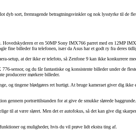
lot dyb sort, fremragende betragtningsvinkler og nok lysstyrke til de fl
ne 9. Hovedskyderen er en 50MP Sony IMX766 parret med en 12MP IMX3
 fine billeder fra telefonen, især da Asus har et godt ry fra deres tidl
era-setup, at der ikke er telefoto, så Zenfone 9 kan ikke konkurrere me
6-sensor, og du får fantastiske og konsistente billeder under de fleste 
e producerer mørkere billeder.
e, og tingene blødgøres ret hurtigt. At bruge kameraet giver dig ikke en
tion gennem portrættilstanden for at give de smukke slørede baggrunde
ige til at være sløret. Men det er autofokus, så det kan give dig skarpere
unktioner og muligheder, hvis du vil prøve lidt ekstra ting af.