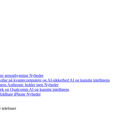
efter genopbygning
Nyheder
 dollar på kvantecomputere og AI-sikkerhed
AI og kunstig intelligens
mens Anthropic holder igen
Nyheder
aTek og Qualcomm
AI og kunstig intelligens
foldbare iPhone
Nyheder
 telefoner