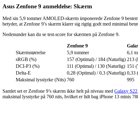
Asus Zenfone 9 anmeldelse: Skærm
Med sin 5,9 tommer AMOLED-skærm imponerede Zenfone 9 bestemt mig
betyder, at Zenfone 9’s skærm klarer sig rigtig godt med minimal berøri
Nedenunder kan du se test-score for skærmen på Zenfone 9.
Zenfone 9
Gala
Skærmstørrelse
5,9 tommer
6,1 t
sRGB (%)
157 (Optimal) / 184 (Naturlig)
213 (
DCI-P3 (%)
111 (Optimal) / 130 (Naturlig)
151 (
Delta-E
0,28 (Optimal) / 0,3 (Naturlig)
0,33 
Maksimal lysstyrke (Nits)
760
995
Samlet set er Zenfone 9’s skærm ikke helt på niveau med
Galaxy S22
maksimal lysstyrke på 760 nits, hvilket er lidt bag iPhone 13 minis 7