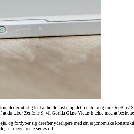
lefon, der er utrolig ledt at holde fast i, og det minder mig om OnePlu
de af at du taber Zenfone 9, vil Gorilla Glass Victus hjælpe med at beskyt
øje, og fordyber sig derefter yderligere med sin ergonomiske konstrukti
de, ser meget mere seriøs ud.