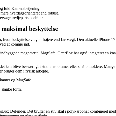
g fuld Kamerabetjening.
r mere hverdagsorienteret end robust.
ersøge tredjepartsmodeller.
l maksimal beskyttelse
ner, hvor beskyttelse vægter højere end lav vægt. Den aktuelle iPhone 17
 ved at komme ind.
r indbyggede magneter til MagSafe. OtterBox har også integreret en kna
et kan blive besværligt i stramme lommer eller små bilholdere. Mange 
er bruger dem i fysisk arbejde.
e kanter og MagSafe.
s slanke form.
terBox Defender. Det bruger en stiv skal i polykarbonat kombineret med 
iumsramme og glasoverflade.