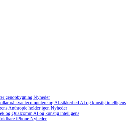
efter genopbygning
Nyheder
 dollar på kvantecomputere og AI-sikkerhed
AI og kunstig intelligens
mens Anthropic holder igen
Nyheder
aTek og Qualcomm
AI og kunstig intelligens
foldbare iPhone
Nyheder