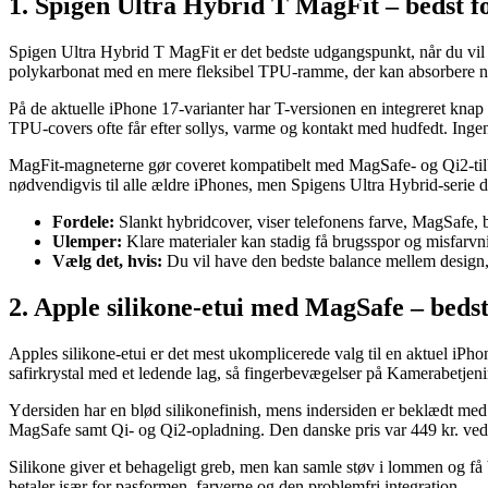
1. Spigen Ultra Hybrid T MagFit – bedst fo
Spigen Ultra Hybrid T MagFit er det bedste udgangspunkt, når du vil 
polykarbonat med en mere fleksibel TPU-ramme, der kan absorbere no
På de aktuelle iPhone 17-varianter har T-versionen en integreret knap 
TPU-covers ofte får efter sollys, varme og kontakt med hudfedt. Ingen
MagFit-magneterne gør coveret kompatibelt med MagSafe- og Qi2-tilb
nødvendigvis til alle ældre iPhones, men Spigens Ultra Hybrid-serie
Fordele:
Slankt hybridcover, viser telefonens farve, MagSafe, 
Ulemper:
Klare materialer kan stadig få brugsspor og misfarvni
Vælg det, hvis:
Du vil have den bedste balance mellem design, 
2. Apple silikone-etui med MagSafe – bedst
Apples silikone-etui er det mest ukomplicerede valg til en aktuel iP
safirkrystal med et ledende lag, så fingerbevægelser på Kamerabetjeni
Ydersiden har en blød silikonefinish, mens indersiden er beklædt med
MagSafe samt Qi- og Qi2-opladning. Den danske pris var 449 kr. v
Silikone giver et behageligt greb, men kan samle støv i lommen og få bl
betaler især for pasformen, farverne og den problemfri integration.