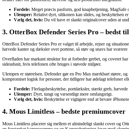
Fordele:
Meget præcis pasform, god knapbetjening, MagSafe o
Ulemper:
Relativt dyrt, silikonen kan slides, og beskyttelsen e
Vælg det, hvis:
Du vil have et slankt originalcover uden at und
3. OtterBox Defender Series Pro – bedst ti
OtterBox Defender Series Pro er valget til arbejde, rejser og situatio
hævede kanter og dæksler over portene, så støv og snavs har sværere
Overfladen har markant struktur for at forbedre grebet, og coveret ha
sideudsnit, hvis telefonen ofte bruges i støvede miljøer.
Ulempen er størrelsen. Defender gør en Pro Max mærkbart større, og d
kompromiset logisk for personer, der tidligere har ødelagt telefoner ell
Fordele:
Flerlagsbeskyttelse, portdæksler, stærkt greb, hæved
Ulemper:
Dyrt, tungt og væsentligt mere omfangsrigt.
Vælg det, hvis:
Beskyttelse er vigtigere end at bevare iPhonen
4. Mous Limitless – bedste premiumcover
Mous Limitless placerer sig mellem et almindeligt slankt cover og Ot
en forstærket kameraramme og en Kamerabetjening-knap med alumin