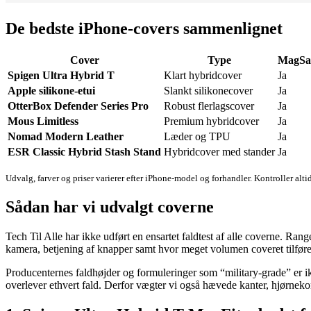
De bedste iPhone-covers sammenlignet
Cover
Type
MagSaf
Spigen Ultra Hybrid T
Klart hybridcover
Ja
Apple silikone-etui
Slankt silikonecover
Ja
OtterBox Defender Series Pro
Robust flerlagscover
Ja
Mous Limitless
Premium hybridcover
Ja
Nomad Modern Leather
Læder og TPU
Ja
ESR Classic Hybrid Stash Stand
Hybridcover med stander
Ja
Udvalg, farver og priser varierer efter iPhone-model og forhandler. Kontroller alti
Sådan har vi udvalgt coverne
Tech Til Alle har ikke udført en ensartet faldtest af alle coverne. R
kamera, betjening af knapper samt hvor meget volumen coveret tilføre
Producenternes faldhøjder og formuleringer som “military-grade” er ik
overlever ethvert fald. Derfor vægter vi også hævede kanter, hjørneko