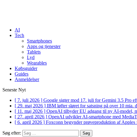
AI
Tech
Smartphones
Apps og tjenester
Tablets
Lyd
Wearables
Købsguider
Guides
Anmeldelser
Seneste Nyt
[ 7. juli 2026 ]
Google sigter mod 17. juli for Gemini 3.5 Pro 
[ 29. maj 2026 ]
IBM løfter sløret for satsning på over 10 mia.
[ 11. maj 2026 ]
OpenAI tilbyder EU adgang til ny AI-model, 
[ 27. april 2026 ]
OpenAI udvikler AI-smartphone med Medi
[ 6. april 2026 ]
Foxconn begynder prøveproduktion af Apples 
Søg efter: