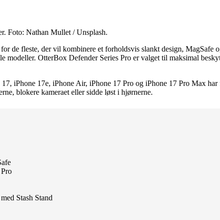
er. Foto: Nathan Mullet / Unsplash.
r de fleste, der vil kombinere et forholdsvis slankt design, MagSafe og
lle modeller. OtterBox Defender Series Pro er valget til maksimal besk
17, iPhone 17e, iPhone Air, iPhone 17 Pro og iPhone 17 Pro Max har 
rne, blokere kameraet eller sidde løst i hjørnerne.
Safe
 Pro
 med Stash Stand