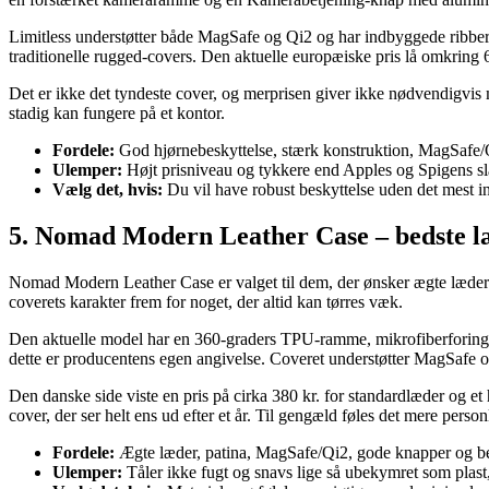
Limitless understøtter både MagSafe og Qi2 og har indbyggede ribber la
traditionelle rugged-covers. Den aktuelle europæiske pris lå omkring
Det er ikke det tyndeste cover, og merprisen giver ikke nødvendigvis m
stadig kan fungere på et kontor.
Fordele:
God hjørnebeskyttelse, stærk konstruktion, MagSafe/Q
Ulemper:
Højt prisniveau og tykkere end Apples og Spigens sl
Vælg det, hvis:
Du vil have robust beskyttelse uden det mest in
5. Nomad Modern Leather Case – bedste l
Nomad Modern Leather Case er valget til dem, der ønsker ægte læder o
coverets karakter frem for noget, der altid kan tørres væk.
Den aktuelle model har en 360-graders TPU-ramme, mikrofiberforing, 
dette er producentens egen angivelse. Coveret understøtter MagSafe 
Den danske side viste en pris på cirka 380 kr. for standardlæder og et
cover, der ser helt ens ud efter et år. Til gengæld føles det mere person
Fordele:
Ægte læder, patina, MagSafe/Qi2, gode knapper og 
Ulemper:
Tåler ikke fugt og snavs lige så ubekymret som plast