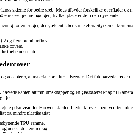
ngs siderne for bedre greb. Mous tilbyder forskellige overflader og mat
 60 euro ved gennemgangen, hvilket placerer det i den dyre ende.
ening for en bruger, der sjældent taber sin telefon. Styrken er kombina
i2 og flere premiumfinish.
anke covers.
dustrielle udseende.
ædercover
g accepterer, at materialet ændrer udseende. Det fuldnarvede læder ud
hævede kanter, aluminiums­knapper og en glasbaseret knap til Kamerabe
og Qi2.
 højere prisniveau for Horween-læder. Læder kræver mere vedligeholdelse 
ligt og mindre plastikagtigt.
beskyttende TPU-ramme.
, og udseendet ændrer sig.