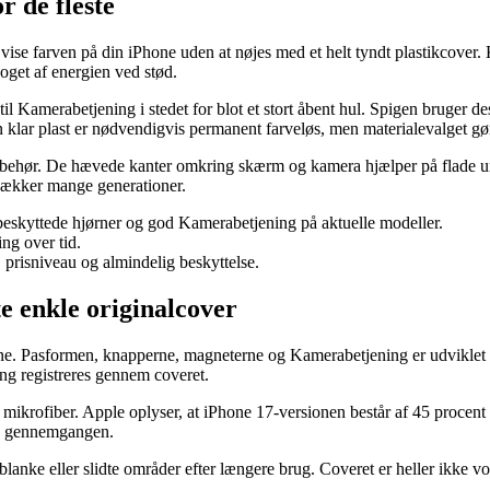
r de fleste
vise farven på din iPhone uden at nøjes med et helt tyndt plastikcover
get af energien ved stød.
til Kamerabetjening i stedet for blot et stort åbent hul. Spigen bruger 
 klar plast er nødvendigvis permanent farveløs, men materialevalget gø
ehør. De hævede kanter omkring skærm og kamera hjælper på flade und
 dækker mange generationer.
beskyttede hjørner og god Kamerabetjening på aktuelle modeller.
ng over tid.
prisniveau og almindelig beskyttelse.
e enkle originalcover
hone. Pasformen, knapperne, magneterne og Kamerabetjening er udviklet t
ng registreres gennem coveret.
 mikrofiber. Apple oplyser, at iPhone 17-versionen består af 45 procen
ed gennemgangen.
anke eller slidte områder efter længere brug. Coveret er heller ikke vore