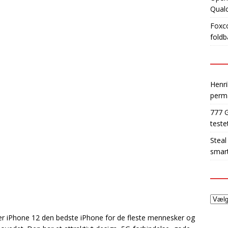
Qua
Foxco
foldb
Henri
perm
777 
teste
Steal
smart
å er iPhone 12 den bedste iPhone for de fleste mennesker og