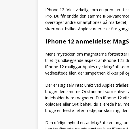
IPhone 12 føles virkelig som en premium-tel
Pro. Du får endda den samme IP68-vandmodst
overstiger andre smartphones på markedet, 
skærmen, hvilket Apple vurderer er fire gange 
iPhone 12 anmeldelse: Mag
Mens mystikken om magneterne fortsætter me
til et grundlæggende aspekt af iPhone 12’s de
iPhone 12 muliggør Apples nye MagSafe-økosy
vedhæftede filer, der simpelthen klikker på og
Der er i sig selv intet unikt ved Apples trå
bruger den samme Qi-standard som enhver an
indeholder bare magneter. Din iPhone 12 vil 
opladere eller Qi-tilbehør, du allerede har, 
bruge en første- eller tredjepartsløsning, de
Den dårlige nyhed er, at MagSafe er langs
I en tredjeparts opladningstest blev iPhone 