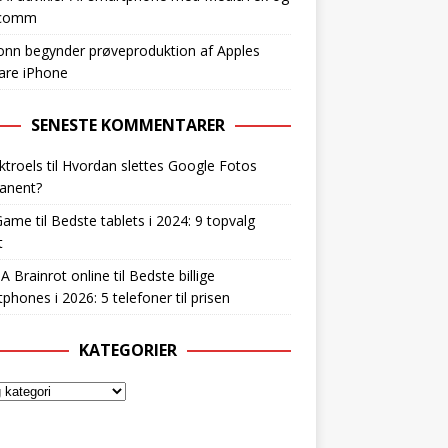
lcomm
nn begynder prøveproduktion af Apples
are iPhone
SENESTE KOMMENTARER
ktroels
til
Hvordan slettes Google Fotos
anent?
Game
til
Bedste tablets i 2024: 9 topvalg
t
 A Brainrot online
til
Bedste billige
phones i 2026: 5 telefoner til prisen
KATEGORIER