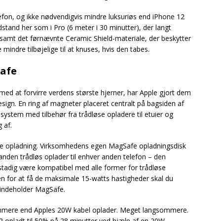
efon, og ikke nødvendigvis mindre luksuriøs end iPhone 12
and her som i Pro (6 meter i 30 minutter), der langt
samt det førnævnte Ceramic Shield-materiale, der beskytter
mindre tilbøjelige til at knuses, hvis den tabes.
Safe
d at forvirre verdens største hjerner, har Apple gjort dem
sign. En ring af magneter placeret centralt på bagsiden af
stem med tilbehør fra trådløse opladere til etuier og
 af.
dløse opladning. Virksomhedens egen MagSafe opladningsdisk
den trådløs oplader til enhver anden telefon – den
stadig være kompatibel med alle former for trådløse
men for at få de maksimale 15-watts hastigheder skal du
r indeholder MagSafe.
ommere end Apples 20W kabel oplader. Meget langsommere.
12 opladt til 50% på 28 minutter ved hjælp af en 20W