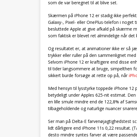
som de var beregnet til at blive set.
Skærmen på iPhone 12 er stadig ikke perfekt, o
Galaxy-, Pixel- eller OnePlus-telefon i noget
besluttede Apple at give afkald på skærme m
som faktisk er blevet ret almindelige når det
Og resultatet er, at animationer ikke er så j
trykker eller ruller på den sammenlignet med
Selvom iPhone 12 er kraftigere end disse enh
til tider langsommere at bruge, simpelthen fo
sikkert burde forsøge at rette op på, når
iPh
Med hensyn til lysstyrke toppede iPhone 12 på 
betydeligt under Apples 625-nit estimat. Den
en lille smule mindre end de 122,8% af Samsu
tilbageholdende og naturlige nuancer snare
Ser man på Delta-E farvenøjagtighedstest sco
lidt dårligere end iPhone 11s 0,22 resultat. (
desto mindre syntes farver at være passende f