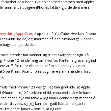
 forbedrer de iPhone 12’s holdbarhed sammen med Apples
de rammer på tidligere iPhones faktisk gjorde dem mere
verythingApplePros
drop-test på YouTube. Hverken iPhone
eller skulderhøjde, og skærmen på den almindelige iPhone
m bagsiden gjorde det.
at mine hænder har vænnet sig til det skarpere design. Få
og iPhone 12 minder mig om hvorfor. Kanterne graver sig ind
ere at få fat i. For eksempel måler iPhone 12 7.4 mm i
xel 5 på 8 mm. Pixel 5 føles dog mere slank i hånden, fordi
ng.
lfreds med iPhone 12’s design. Jeg kan godt lide, at Apple
l iPhone 11 og XR, selvom et lidt reduceret hak ville have
 fan af den nye blå farve – jeg finder denne slags marineblå
e, der tilbydes, og jeg kan især godt lide den elegante
i tre andre farver – sort, hvid og rød.