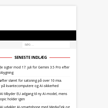
SENESTE INDLÆG
e sigter mod 17. juli for Gemini 3.5 Pro efter
pbygning
øfter sløret for satsning på over 10 mia.
r på kvantecomputere og AI-sikkerhed
I tilbyder EU adgang til ny AI-model, mens
opic holder igen
AI udvikler AI-smartphone med MediaTek og