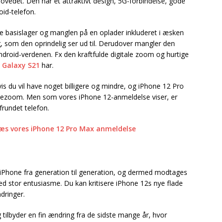
ovedet. Den har et attraktivt design, 5G-forbindelse, gode
id-telefon.
e basislager og manglen på en oplader inkluderet i æsken
g, som den oprindelig ser ud til. Derudover mangler den
ndroid-verdenen. Fx den kraftfulde digitale zoom og hurtige
Galaxy S21
har.
s du vil have noget billigere og mindre, og iPhone 12 Pro
telezoom. Men som vores iPhone 12-anmeldelse viser, er
frundet telefon.
læs vores iPhone 12 Pro Max anmeldelse
 iPhone fra generation til generation, og dermed modtages
med stor entusiasme. Du kan kritisere iPhone 12s nye flade
dringer.
 tilbyder en fin ændring fra de sidste mange år, hvor