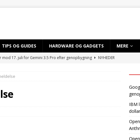
TIPS OG GUIDES
HARDWARE OG GADGETS
MERE
r mod 17. juli for Gemini 3.5 Pro efter genopbygning
NYHEDER
 sløret for satsning på over 10 mia. dollar på kvantecomputere og
meldelse
TIG INTELLIGENS
Googl
byder EU adgang til ny AI-model, mens Anthropic holder igen
lse
geno
IBM l
dvikler AI-smartphone med MediaTek og Qualcomm
AI OG
dolla
OpenA
Anthr
gynder prøveproduktion af Apples foldbare iPhone
NYHEDER
Open