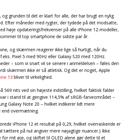
g grunden til det er klart for alle, der har brugt en nylig
 tid. Efter måneder med rygter, der tydede på det modsatte,
ed høje opdateringsfrekvenser på alle iPhone 12-modeller,
 kommer til top smartphone de sidste par år.
ævne, og skærmen reagerer ikke lige så hurtigt, når du
 f.eks. Pixel 5 med 90Hz eller Galaxy S20 med 120Hz.
eder – som vi snart vil se senere i anmeldelsen – føles den
rdi skærmen ikke er så atletisk. Og det er noget, Apple
one 13
bliver til virkelighed.
569 nits ved sin højeste indstilling, hvilket faktisk falder
 var i stand til at gengive 114,5% af sRGB-farveområdet –
ng Galaxy Note 20 – hvilket indikerer lidt mere
re end overmætning.
rede iPhone 12 et resultat på 0,29, hvilket overraskende er
Tal tættere på nul angiver mere nøjagtige nuancer.) Ikke
or mit øje, og skiftet til OLED alene gør dette til et