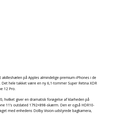
 akilleshælen på Apples almindelige-premium-iPhones i de
s. Det hele takket være en ny 6,1-tommer Super Retina XDR
ne 12 Pro.
hvilket giver en dramatisk forøgelse af klarheden på
ne 11’s outdated 1792×898-skærm. Den er også HDR10-
 optaget med enhedens Dolby Vision-udstyrede bagkamera,