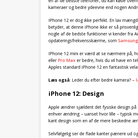
en af de bedste telefoner, du kan købe overh
kameraer og bedre ydeevne end nogen Andro
IPhone 12 er dog ikke perfekt. En lav mængd
betyder, at denne iPhone ikke er så prisvenli
nogle af de bedste funktioner vi kender fra A
opdateringsfrekvensskærme, som
Samsung 
IPhone 12 mini er værd at se nærmere på, hvi
eller
Pro Max
er bedre, hvis du vil have en 
Apples standard iPhone 12 en fantastisk vela
Læs også
: Leder du efter bedre kamera? –
iPhone 12: Design
Apple ændrer sjældent det fysiske design på
enhver ændring – uanset hvor lille – typisk 
kant design som en af de mere beskedne æn
Selvfølgelig ser de flade kanter pænere ud og