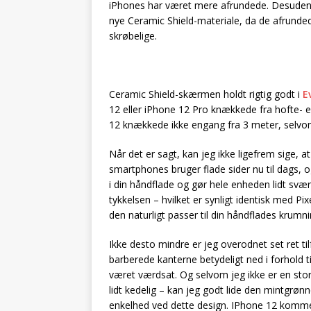
iPhones har været mere afrundede. Desuden
nye Ceramic Shield-materiale, da de afrunde
skrøbelige.
Ceramic Shield-skærmen holdt rigtig godt i
E
12 eller iPhone 12 Pro knækkede fra hofte- 
12 knækkede ikke engang fra 3 meter, selvo
Når det er sagt, kan jeg ikke ligefrem sige, 
smartphones bruger flade sider nu til dags, 
i din håndflade og gør hele enheden lidt svær
tykkelsen – hvilket er synligt identisk med Pi
den naturligt passer til din håndflades krumni
Ikke desto mindre er jeg overodnet set ret ti
barberede kanterne betydeligt ned i forhold ti
været værdsat. Og selvom jeg ikke er en stor
lidt kedelig – kan jeg godt lide den mintgrønn
enkelhed ved dette design. IPhone 12 kommer 