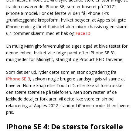
fra den nuværende iPhone SE, som er baseret på 2017’s
iPhone 8 model. For det første vil den få iPhone 14’s
grundlæggende kropsform, hvilket betyder, at Apples billigste
iPhone endelig får et fladsidet aluminium-chassis og en større
6,1-tommer skærm med et hak og
Face ID
.
En mulig Midnight-farvemulighed siges også at blive testet for
denne enhed, hvilket ville følge pænt efter iPhone SE 3’s
muligheder for Midnight, Starlight og Product RED-farverne.
Som det ser ud, lyder dette som en stor opgradering fra
iPhone SE 3
, selvom nogle brugere sandsynligvis vil savne at
have en Home-knap eller Touch ID, eller ikke vil foretrække
den større størrelse på telefonen. Men som resten af de
lækkede detaljer forklarer, vil dette ikke være en simpel
relancering af Apples 2022-standard iPhone-model til en lavere
pris.
iPhone SE 4: De største forskelle