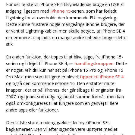
For det første vil iPhone SE 4 tilsyneladende bruge en USB-C-
indgang, ligesom med
iPhone 15
-serien, som har forladt
Lightning for at overholde den kommende EU-lovgivning.
Dette kunne frustrere nogle mangeårige iPhone-brugere, der
er vant til Lightning-kabler, men skulle betyde, at iPhone SE 4
er nemmere at oplade, da mange andre enheder bruger dette
stik.
En anden funktion, der tippes til at blive taget fra iPhone 15-
serien og tilføjet til iPhone SE 4, er
handlingsknappen
. Dette
er noget, vi hidtil kun har set på iPhone 15 Pro og iPhone 15
Pro Max, men som tidligere er blevet
tippet til iPhone SE 4
og også den kommende iPhone 16. Den erstatter mute-
knappen, der er på iPhones, der går tilbage til originalen fra
2007, og tjener som udgangspunkt samme formål, men kan
også omkonfigureres til at fungere som en genvej til flere
andre apps eller funktioner.
Den sidste store ændring gælder den nye iPhone SEs
bagkameraer. Den vil efter sigende være udstyret med et