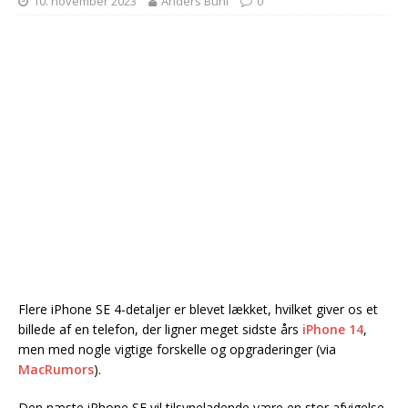
10. november 2023
Anders Buhl
0
Flere iPhone SE 4-detaljer er blevet lækket, hvilket giver os et
billede af en telefon, der ligner meget sidste års
iPhone 14
,
men med nogle vigtige forskelle og opgraderinger (via
MacRumors
).
Den næste iPhone SE vil tilsyneladende være en stor afvigelse