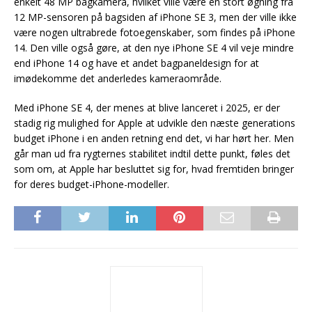
enkelt 48 MP bagkamera, hvilket ville være en stort øgning fra
12 MP-sensoren på bagsiden af iPhone SE 3, men der ville ikke
være nogen ultrabrede fotoegenskaber, som findes på iPhone
14. Den ville også gøre, at den nye iPhone SE 4 vil veje mindre
end iPhone 14 og have et andet bagpaneldesign for at
imødekomme det anderledes kameraområde.
Med iPhone SE 4, der menes at blive lanceret i 2025, er der
stadig rig mulighed for Apple at udvikle den næste generations
budget iPhone i en anden retning end det, vi har hørt her. Men
går man ud fra rygternes stabilitet indtil dette punkt, føles det
som om, at Apple har besluttet sig for, hvad fremtiden bringer
for deres budget-iPhone-modeller.