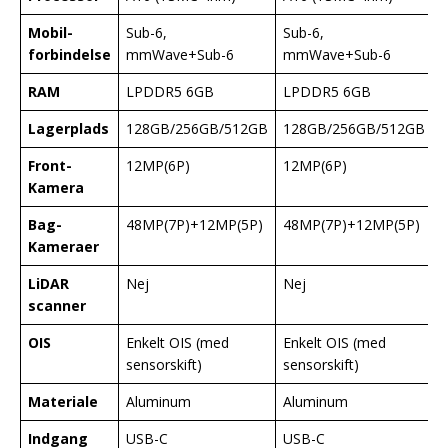
Mobil-
Sub-6,
Sub-6,
forbindelse
mmWave+Sub-6
mmWave+Sub-6
RAM
LPDDR5 6GB
LPDDR5 6GB
Lagerplads
128GB/256GB/512GB
128GB/256GB/512GB
Front-
12MP(6P)
12MP(6P)
1
Kamera
Bag-
48MP(7P)+12MP(5P)
48MP(7P)+12MP(5P)
Kameraer
LiDAR
Nej
Nej
J
scanner
OIS
Enkelt OIS (med
Enkelt OIS (med
D
sensorskift)
sensorskift)
s
Materiale
Aluminum
Aluminum
T
Indgang
USB-C
USB-C