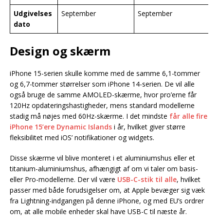
Udgivelses
September
September
S
dato
Design og skærm
iPhone 15-serien skulle komme med de samme 6,1-tommer
og 6,7-tommer størrelser som iPhone 14-serien. De vil alle
også bruge de samme AMOLED-skærme, hvor pro’erne får
120Hz opdateringshastigheder, mens standard modellerne
stadig må nøjes med 60Hz-skærme. I det mindste
får alle fire
iPhone 15’ere Dynamic Islands
i år, hvilket giver større
fleksibilitet med iOS’ notifikationer og widgets.
Disse skærme vil blive monteret i et aluminiumshus eller et
titanium-aluminiumshus, afhængigt af om vi taler om basis-
eller Pro-modellerne. Der vil være
USB-C-stik til alle
, hvilket
passer med både forudsigelser om, at Apple bevæger sig væk
fra Lightning-indgangen på denne iPhone, og med EU’s ordrer
om, at alle mobile enheder skal have USB-C til næste år.