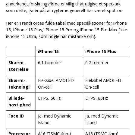
anderkendt forskningsfirma er villig til at udgive et spec-ark
som dette, tyder på, at rygterne generelt har været spot-on.
Her er TrendForces fulde tabel med specifikationer for iPhone
15, iPhone 15 Plus, iPhone 15 Pro og iPhone 15 Pro Max (ikke
iPhone 15 Ultra, som nogle har mistanke om).
iPhone 15
iPhone 15 Plus
i
Skærm-
6.1-tommer
6.7-tommer
6
størrelse
Skærm-
Fleksibel AMOLED
Fleksibel AMOLED
F
teknologi
On-cell
On-cell
O
Billede-
LTPS, 60Hz
LTPS, 60Hz
L
hastighed
Face ID
Ja, med Dynamic
Ja, med Dynamic
J
Island
Island
I
Processor
A16 (TSMC 4nm)
A16 (TSMC 4nm)
A