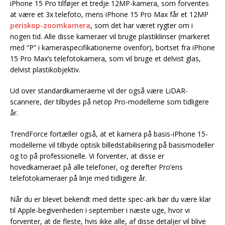
iPhone 15 Pro tilføjer et tredje 12MP-kamera, som forventes
at være et 3x telefoto, mens iPhone 15 Pro Max får et 12MP
periskop-zoomkamera
, som det har været rygter om i
nogen tid. Alle disse kameraer vil bruge plastiklinser (markeret
med “P” i kameraspecifikationerne ovenfor), bortset fra iPhone
15 Pro Max’s telefotokamera, som vil bruge et delvist glas,
delvist plastikobjektiv.
Ud over standardkameraerne vil der også være LiDAR-
scannere, der tilbydes på netop Pro-modellerne som tidligere
år.
TrendForce fortæller også, at et kamera på basis-iPhone 15-
modellerne vil tilbyde optisk billedstabilisering på basismodeller
og to på professionelle. Vi forventer, at disse er
hovedkameraet på alle telefoner, og derefter Pro’ens
telefotokameraer på linje med tidligere år.
Når du er blevet bekendt med dette spec-ark bør du være klar
til Apple-begivenheden i september i næste uge, hvor vi
forventer, at de fleste, hvis ikke alle, af disse detaljer vil blive