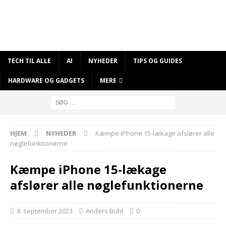
TECH TIL ALLE
AI
NYHEDER
TIPS OG GUIDES
HARDWARE OG GADGETS
MERE
HJEM
NYHEDER
Kæmpe iPhone 15-lækage afslører alle
nøglefunktionerne
Kæmpe iPhone 15-lækage
afslører alle nøglefunktionerne
8. september 2023
Anders Buhl
0