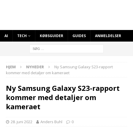
AI
TECH
KØBSGUIDER
GUIDES
ANMELDELSER
HJEM
NYHEDER
Ny Samsung Galaxy S23-rapport
kommer med detaljer om kameraet
Ny Samsung Galaxy S23-rapport
kommer med detaljer om
kameraet
28. juni 2022
Anders Buhl
0