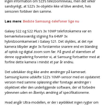
ingen information om S23’s telezoomniveau, men det virker
sandsynligt, at S22’s 3x-objektiv ikke vil blive ændret, hvis
sensoren forbliver den samme.
Læs mere
:
Bedste Samsung-telefoner lige nu
Galaxy S22 og S22 Plus’s 3x 10MP telefotokamera var en
bemærkelsesværdig stigning fra 64MP 3x
hybridzoomkameraet i Galaxy S21. Det skyldes, at det nye
kamera tilbyder ægte 3x forstørrelse snarere end en blanding
af optisk og digital zoom som før. På grund af størrelsen af
denne opgradering forventer vi, at Samsung fortsætter med at
forfine dette kamera i mindst et par år endnu.
Det udelukker dog ikke andre ændringer på kameraet.
Samsung kunne udskifte S22’s 10MP-sensor med en opdateret
version med samme opløsning eller foretage ændringer i
objektivet eller den underliggende software, der vil forbedre
ydeevnen uden en åbenlys ændring af specifikationerne.
Hvad angår Ultra-modellen, er der i øjeblikket ingen rygter om