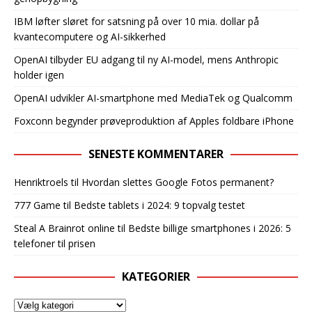
IBM løfter sløret for satsning på over 10 mia. dollar på
kvantecomputere og AI-sikkerhed
OpenAI tilbyder EU adgang til ny AI-model, mens Anthropic
holder igen
OpenAI udvikler AI-smartphone med MediaTek og Qualcomm
Foxconn begynder prøveproduktion af Apples foldbare iPhone
SENESTE KOMMENTARER
Henriktroels
til
Hvordan slettes Google Fotos permanent?
777 Game
til
Bedste tablets i 2024: 9 topvalg testet
Steal A Brainrot online
til
Bedste billige smartphones i 2026: 5
telefoner til prisen
KATEGORIER