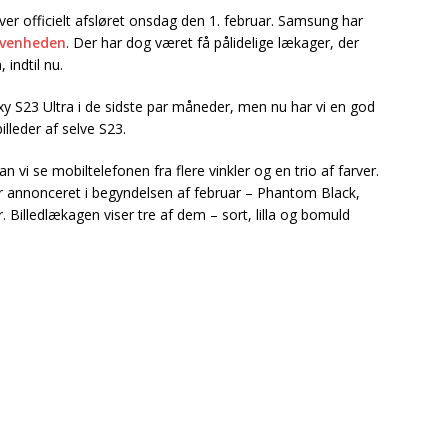
iver officielt afsløret onsdag den 1. februar. Samsung har
ivenheden
. Der har dog været få pålidelige lækager, der
indtil nu.
xy S23 Ultra i de sidste par måneder, men nu har vi en god
lleder af selve S23.
an vi se mobiltelefonen fra flere vinkler og en trio af farver.
der annonceret i begyndelsen af februar – Phantom Black,
 Billedlækagen viser tre af dem – sort, lilla og bomuld