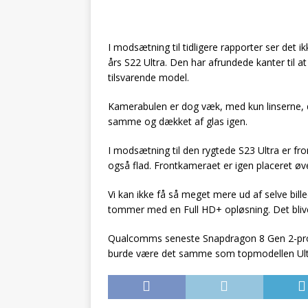
I modsætning til tidligere rapporter ser det ik
års S22 Ultra. Den har afrundede kanter til
tilsvarende model.
Kamerabulen er dog væk, med kun linserne, de
samme og dækket af glas igen.
I modsætning til den rygtede S23 Ultra er f
også flad. Frontkameraet er igen placeret øve
Vi kan ikke få så meget mere ud af selve bille
tommer med en Full HD+ opløsning. Det bliv
Qualcomms seneste Snapdragon 8 Gen 2-proce
burde være det samme som topmodellen Ult