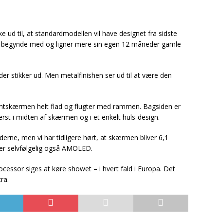
ke ud til, at standardmodellen vil have designet fra sidste
 at begynde med og ligner mere sin egen 12 måneder gamle
r stikker ud. Men metalfinishen ser ud til at være den
rontskærmen helt flad og flugter med rammen. Bagsiden er
rst i midten af skærmen og i et enkelt huls-design.
derne, men vi har tidligere hørt, at skærmen bliver 6,1
er selvfølgelig også AMOLED.
ssor siges at køre showet – i hvert fald i Europa. Det
ra.