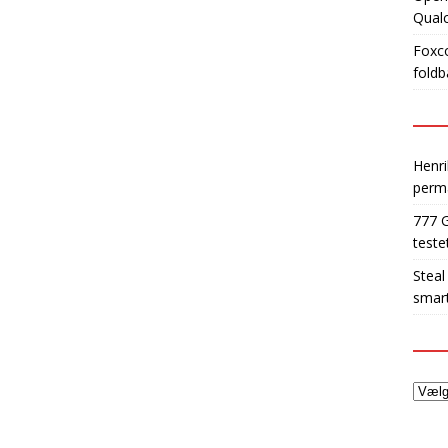
Qua
Foxco
foldb
Henri
perm
777 
teste
Steal
smart