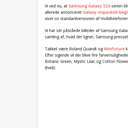
Vi ved nu, at
Samsung Galaxy S23
-serien bl
allerede annonceret
Galaxy Unpacked-beg
viser os standardversionen af mobiltelefonen, 
Vi har set påståede billeder af Samsung Gala
samling af, hvad der ligner, Samsung-pressebi
Takket være Roland Quandt og
WinFuture
k
Efter sigende vil der blive fire farvemulighe
Botanic Green, Mystic Lilac og Cotton Flower.
(hvid).