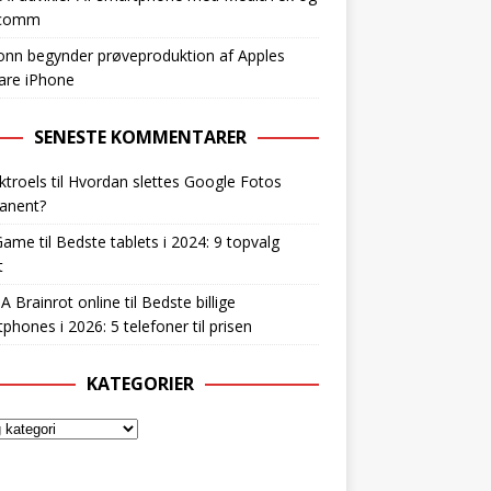
lcomm
nn begynder prøveproduktion af Apples
are iPhone
SENESTE KOMMENTARER
ktroels
til
Hvordan slettes Google Fotos
anent?
Game
til
Bedste tablets i 2024: 9 topvalg
t
 A Brainrot online
til
Bedste billige
phones i 2026: 5 telefoner til prisen
KATEGORIER