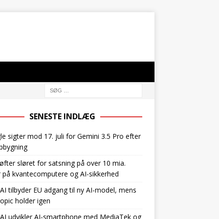
SENESTE INDLÆG
e sigter mod 17. juli for Gemini 3.5 Pro efter
pbygning
øfter sløret for satsning på over 10 mia.
r på kvantecomputere og AI-sikkerhed
I tilbyder EU adgang til ny AI-model, mens
opic holder igen
AI udvikler AI-smartphone med MediaTek og