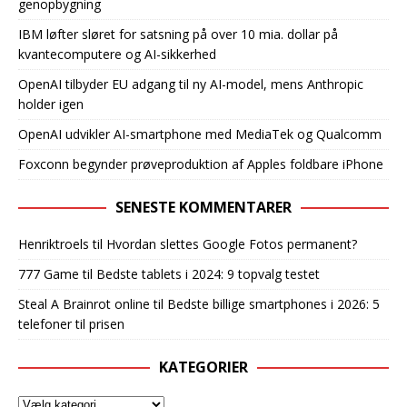
genopbygning
IBM løfter sløret for satsning på over 10 mia. dollar på
kvantecomputere og AI-sikkerhed
OpenAI tilbyder EU adgang til ny AI-model, mens Anthropic
holder igen
OpenAI udvikler AI-smartphone med MediaTek og Qualcomm
Foxconn begynder prøveproduktion af Apples foldbare iPhone
SENESTE KOMMENTARER
Henriktroels
til
Hvordan slettes Google Fotos permanent?
777 Game
til
Bedste tablets i 2024: 9 topvalg testet
Steal A Brainrot online
til
Bedste billige smartphones i 2026: 5
telefoner til prisen
KATEGORIER