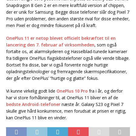
Snapdragon 8 Gen 2 er en mere kraftfuld version af chippen,
der er unik for Samsung. Begge disse telefoner slår dog Pixel 7
Pro uden problemer, den anden største rival for disse enheder,
men Pixel er dog mindre fokuseret på rå kraft.
OnePlus 11 er netop blevet officielt bekræftet til en
lancering den 7. februar af virksomheden
, som også
fortalte os, at alarmskyderen og Hasselblad-tunede kameraer
fra tidligere OnePlus flagskibstelefoner også ville vende tilbage.
Bortset fra disse, bør vi også forvente nogle hurtige
opladningsteknologier og fremragende skærmspecifikationer,
der går efter OnePlus’ “hurtige og glatte” fokus.
Vi kunne virkelig godt lide
OnePlus 10 Pro
fra i år, og derfor
har vi store forhåbninger til, at OnePlus 11 bliver en af de
bedste Android-telefoner
næste år. Galaxy S23 og Pixel 7
skulle give hård konkurrence, men forudsat at prisen er rigtig,
kan OnePlus 11 blive en vinder.