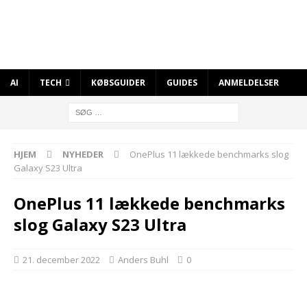
AI
TECH
KØBSGUIDER
GUIDES
ANMELDELSER
HJEM
NYHEDER
OnePlus 11 lækkede benchmarks slog
Galaxy S23 Ultra
OnePlus 11 lækkede benchmarks
slog Galaxy S23 Ultra
21. december 2022
Anders Buhl
0