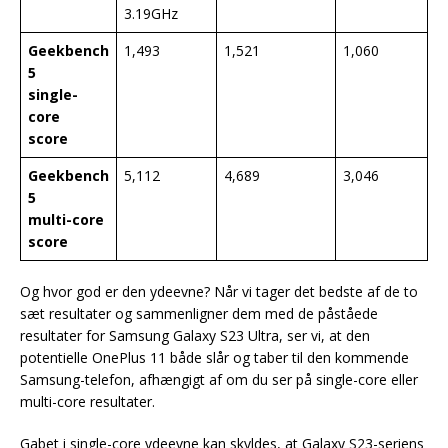
3.19GHz
Geekbench
1,493
1,521
1,060
5
single-
core
score
Geekbench
5,112
4,689
3,046
5
multi-core
score
Og hvor god er den ydeevne? Når vi tager det bedste af de to
sæt resultater og sammenligner dem med de påståede
resultater for Samsung Galaxy S23 Ultra, ser vi, at den
potentielle OnePlus 11 både slår og taber til den kommende
Samsung-telefon, afhængigt af om du ser på single-core eller
multi-core resultater.
Gabet i single-core ydeevne kan skyldes, at Galaxy S23-seriens