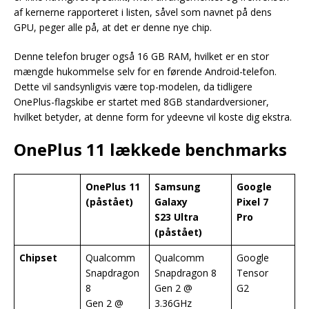
af kernerne rapporteret i listen, såvel som navnet på dens
GPU, peger alle på, at det er denne nye chip.
Denne telefon bruger også 16 GB RAM, hvilket er en stor
mængde hukommelse selv for en førende Android-telefon.
Dette vil sandsynligvis være top-modelen, da tidligere
OnePlus-flagskibe er startet med 8GB standardversioner,
hvilket betyder, at denne form for ydeevne vil koste dig ekstra.
OnePlus 11 lækkede benchmarks
OnePlus 11
Samsung
Google
(påstået)
Galaxy
Pixel 7
S23 Ultra
Pro
(påstået)
Chipset
Qualcomm
Qualcomm
Google
Snapdragon
Snapdragon 8
Tensor
8
Gen 2 @
G2
Gen 2 @
3.36GHz