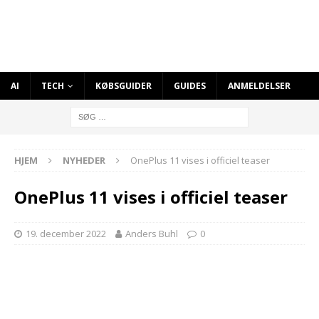
AI
TECH
KØBSGUIDER
GUIDES
ANMELDELSER
HJEM
NYHEDER
OnePlus 11 vises i officiel teaser
OnePlus 11 vises i officiel teaser
19. december 2022
Anders Buhl
0