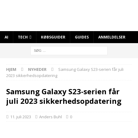
AI
TECH
KØBSGUIDER
GUIDES
ANMELDELSER
HJEM
NYHEDER
Samsung Galaxy S23-serien får juli
2023 sikkerhedsopdatering
Samsung Galaxy S23-serien får
juli 2023 sikkerhedsopdatering
11. juli 2023
Anders Buhl
0