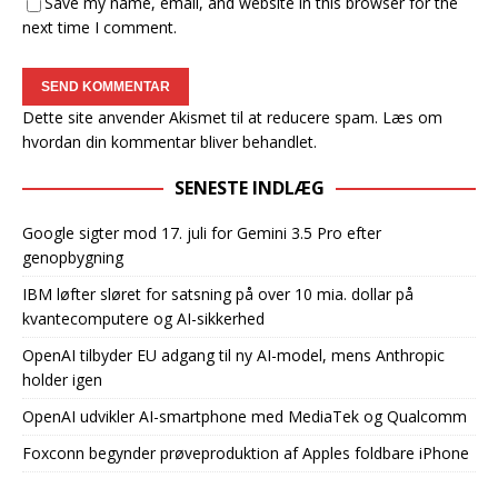
Save my name, email, and website in this browser for the
next time I comment.
Dette site anvender Akismet til at reducere spam.
Læs om
hvordan din kommentar bliver behandlet
.
SENESTE INDLÆG
Google sigter mod 17. juli for Gemini 3.5 Pro efter
genopbygning
IBM løfter sløret for satsning på over 10 mia. dollar på
kvantecomputere og AI-sikkerhed
OpenAI tilbyder EU adgang til ny AI-model, mens Anthropic
holder igen
OpenAI udvikler AI-smartphone med MediaTek og Qualcomm
Foxconn begynder prøveproduktion af Apples foldbare iPhone