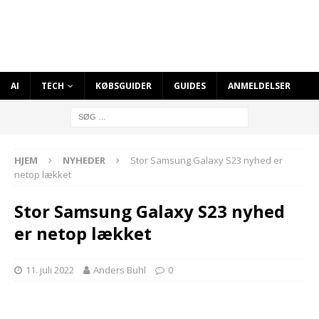
AI
TECH
KØBSGUIDER
GUIDES
ANMELDELSER
HJEM
NYHEDER
Stor Samsung Galaxy S23 nyhed er
netop lækket
Stor Samsung Galaxy S23 nyhed
er netop lækket
11. juli 2022
Anders Buhl
0