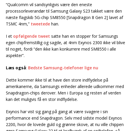
“Qualcomm vil sandsynligvis være den eneste
processorleverandør til Samsung Galaxy S23 takket være den
næste flagskib 5G-chip SM8550 [Snapdragon 8 Gen 2] lavet af
TSMC 4nm,”
tweetede
han.
I et
opfølgende tweet
satte han en stopper for Samsungs
egen chipfremstillig og sagde, at 4nm Exynos 2300 ikke vil blive
til noget, fordi “den ikke kan konkurrere med SM8550 i alle
aspekter”.
Læs også
:
Bedste Samsung-telefoner lige nu
Dette kommer ikke til at have den store indflydelse på
amerikanerne, da Samsungs enheder allerede udkommer med
Snapdragon-chips derover. Men i Europa og resten af verden
kan det muligvis få en stor indflydelse.
Exynos har vist sig gang på gang at være svagere i sin
performance end Snapdragon. Selv med sidste model Exynos
2200, hvor de lovede guld og grønne skove, at nu ville chippen
gøre Samsung Galaxy 22 til et kraftværk af en spiltelefon, så