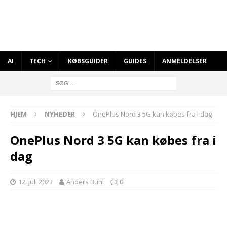
AI
TECH
KØBSGUIDER
GUIDES
ANMELDELSER
HJEM
NYHEDER
OnePlus Nord 3 5G kan købes fra i dag
OnePlus Nord 3 5G kan købes fra i
dag
12. juli 2023
Anders Buhl
0