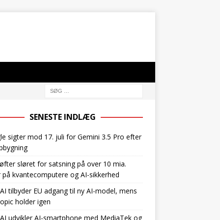
SENESTE INDLÆG
e sigter mod 17. juli for Gemini 3.5 Pro efter
pbygning
øfter sløret for satsning på over 10 mia.
r på kvantecomputere og AI-sikkerhed
I tilbyder EU adgang til ny AI-model, mens
opic holder igen
AI udvikler AI-smartphone med MediaTek og