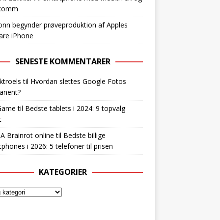
lcomm
nn begynder prøveproduktion af Apples
are iPhone
SENESTE KOMMENTARER
ktroels
til
Hvordan slettes Google Fotos
anent?
Game
til
Bedste tablets i 2024: 9 topvalg
t
 A Brainrot online
til
Bedste billige
phones i 2026: 5 telefoner til prisen
KATEGORIER