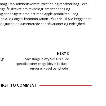
.mag. i virksomhedskommunikation og redaktør bag Tech
mange år skrevet om teknologi, smartphones og
og har tidligere arbejdet med Apple-produkter. I dag
ed AI og digital kommunikation. På Tech Til Alle lægger han
bsguider, dokumenterede specifikationer og tydelighed
NEXT
igt
Samsung Galaxy S21 FEs fulde
specifikationer er lige blevet lækket –
og der er kedelige nyheder
 FIRST TO COMMENT