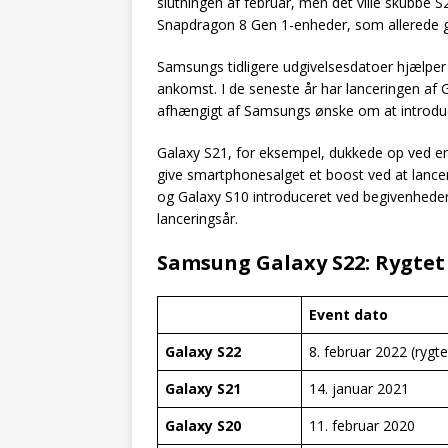
slutningen af februar, men det ville skubbe 
Snapdragon 8 Gen 1-enheder, som allerede 
Samsungs tidligere udgivelsesdatoer hjælper 
ankomst. I de seneste år har lanceringen af G
afhængigt af Samsungs ønske om at introduce
Galaxy S21, for eksempel, dukkede op ved en 
give smartphonesalget et boost ved at lancer
og Galaxy S10 introduceret ved begivenheder 
lanceringsår.
Samsung Galaxy S22: Rygtet u
Event dato
Galaxy S22
8. februar 2022 (rygte
Galaxy S21
14. januar 2021
Galaxy S20
11. februar 2020