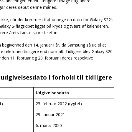
S22-lanceringen endnu længere tilbage bag andre
gør deres debut denne måned.
ikke, når det kommer til at udpege en dato for Galaxy S22’s
alaxy S-flagskibet ligget på kryds og tværs af kalenderen,
re årets første store telefon.
begivenhed den 14. januar i år, da Samsung så ud til at
e telefonen tidligere end normalt. Tidligere blev Galaxy S20
den 11. februar og 20. februar i deres respektive
dgivelsesdato i forhold til tidligere
Udgivelsesdato
t)
25. februar 2022 (rygtet)
29. januar 2021
6. marts 2020