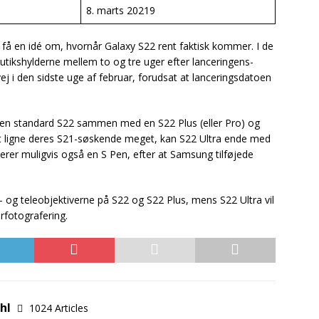
8. marts 20219
t få en idé om, hvornår Galaxy S22 rent faktisk kommer. I de
utikshylderne mellem to og tre uger efter lanceringens-
j i den sidste uge af februar, forudsat at lanceringsdatoen
– en standard S22 sammen med en S22 Plus (eller Pro) og
at ligne deres S21-søskende meget, kan S22 Ultra ende med
derer muligvis også en S Pen, efter at Samsung tilføjede
 og teleobjektiverne på S22 og S22 Plus, mens S22 Ultra vil
fotografering.
uhl
1024 Articles