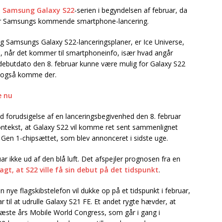
e
Samsung Galaxy S22
-serien i begyndelsen af februar, da
or Samsungs kommende smartphone-lancering.
 Samsungs Galaxy S22-lanceringsplaner, er Ice Universe,
, når det kommer til smartphoneinfo, især hvad angår
debutdato den 8. februar kunne være mulig for Galaxy S22
en også komme der.
e nu
ud forudsigelse af en lanceringsbegivenhed den 8. februar
kontekst, at Galaxy S22 vil komme ret sent sammenlignet
Gen 1-chipsættet, som blev annonceret i sidste uge.
r ikke ud af den blå luft. Det afspejler prognosen fra en
gt, at S22 ville få sin debut på det tidspunkt
.
nye flagskibstelefon vil dukke op på et tidspunkt i februar,
r til at udrulle Galaxy S21 FE. Et andet rygte hævder, at
næste års Mobile World Congress, som går i gang i