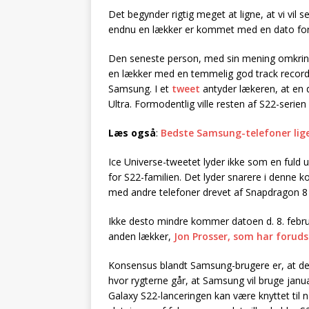
Det begynder rigtig meget at ligne, at vi vil s
endnu en lækker er kommet med en dato f
Den seneste person, med sin mening omkring
en lækker med en temmelig god track record
Samsung. I et
tweet
antyder lækeren, at en 
Ultra. Formodentlig ville resten af S22-seri
Læs også
:
Bedste Samsung-telefoner lig
Ice Universe-tweetet lyder ikke som en fuld 
for S22-familien. Det lyder snarere i denne 
med andre telefoner drevet af Snapdragon 8 
Ikke desto mindre kommer datoen d. 8. februa
anden lækker,
Jon Prosser, som har forudsa
Konsensus blandt Samsung-brugere er, at den 
hvor rygterne går, at Samsung vil bruge janua
Galaxy S22-lanceringen kan være knyttet til 