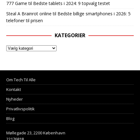
777 Game
til
Bedste tablets i 2024: 9 topvalg testet
Steal A Brainrot online
til
Bedste billige smartphones i 2026: 5
telefoner til prisen
KATEGORIER
Om Tech Til Alle
Kontakt
Nyheder
Privatlivspolitik
Blog
Møllegade 23, 2200 København
22176818