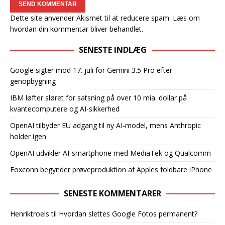
Dette site anvender Akismet til at reducere spam.
Læs om
hvordan din kommentar bliver behandlet
.
SENESTE INDLÆG
Google sigter mod 17. juli for Gemini 3.5 Pro efter
genopbygning
IBM løfter sløret for satsning på over 10 mia. dollar på
kvantecomputere og AI-sikkerhed
OpenAI tilbyder EU adgang til ny AI-model, mens Anthropic
holder igen
OpenAI udvikler AI-smartphone med MediaTek og Qualcomm
Foxconn begynder prøveproduktion af Apples foldbare iPhone
SENESTE KOMMENTARER
Henriktroels
til
Hvordan slettes Google Fotos permanent?