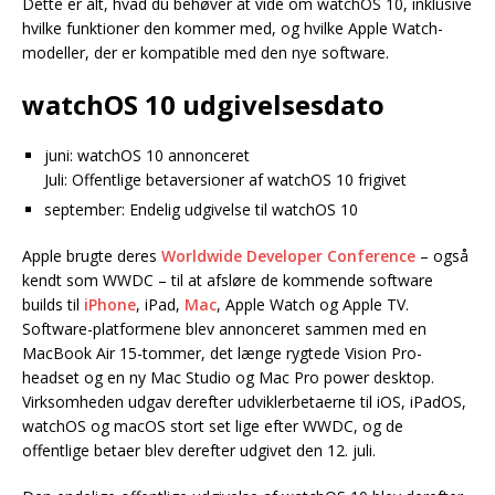
Dette er alt, hvad du behøver at vide om watchOS 10, inklusive
hvilke funktioner den kommer med, og hvilke Apple Watch-
modeller, der er kompatible med den nye software.
watchOS 10 udgivelsesdato
juni: watchOS 10 annonceret
Juli: Offentlige betaversioner af watchOS 10 frigivet
september: Endelig udgivelse til watchOS 10
Apple brugte deres
Worldwide Developer Conference
– også
kendt som WWDC – til at afsløre de kommende software
builds til
iPhone
, iPad,
Mac
, Apple Watch og Apple TV.
Software-platformene blev annonceret sammen med en
MacBook Air 15-tommer, det længe rygtede Vision Pro-
headset og en ny Mac Studio og Mac Pro power desktop.
Virksomheden udgav derefter udviklerbetaerne til iOS, iPadOS,
watchOS og macOS stort set lige efter WWDC, og de
offentlige betaer blev derefter udgivet den 12. juli.