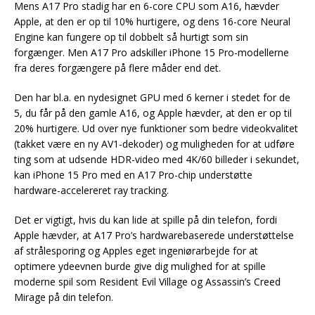
Mens A17 Pro stadig har en 6-core CPU som A16, hævder
Apple, at den er op til 10% hurtigere, og dens 16-core Neural
Engine kan fungere op til dobbelt så hurtigt som sin
forgænger. Men A17 Pro adskiller iPhone 15 Pro-modellerne
fra deres forgængere på flere måder end det.
Den har bl.a. en nydesignet GPU med 6 kerner i stedet for de
5, du får på den gamle A16, og Apple hævder, at den er op til
20% hurtigere. Ud over nye funktioner som bedre videokvalitet
(takket være en ny AV1-dekoder) og muligheden for at udføre
ting som at udsende HDR-video med 4K/60 billeder i sekundet,
kan iPhone 15 Pro med en A17 Pro-chip understøtte
hardware-accelereret ray tracking.
Det er vigtigt, hvis du kan lide at spille på din telefon, fordi
Apple hævder, at A17 Pro’s hardwarebaserede understøttelse
af strålesporing og Apples eget ingeniørarbejde for at
optimere ydeevnen burde give dig mulighed for at spille
moderne spil som Resident Evil Village og Assassin’s Creed
Mirage på din telefon.