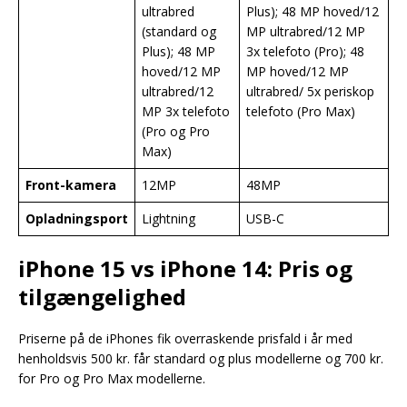
ultrabred
Plus); 48 MP hoved/12
(standard og
MP ultrabred/12 MP
Plus); 48 MP
3x telefoto (Pro); 48
hoved/12 MP
MP hoved/12 MP
ultrabred/12
ultrabred/ 5x periskop
MP 3x telefoto
telefoto (Pro Max)
(Pro og Pro
Max)
Front-kamera
12MP
48MP
Opladningsport
Lightning
USB-C
iPhone 15 vs iPhone 14: Pris og
tilgængelighed
Priserne på de iPhones fik overraskende prisfald i år med
henholdsvis 500 kr. får standard og plus modellerne og 700 kr.
for Pro og Pro Max modellerne.