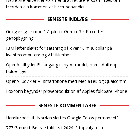
Dette site anvender Akismet til at reducere spam.
Læs om
hvordan din kommentar bliver behandlet
.
SENESTE INDLÆG
Google sigter mod 17. juli for Gemini 3.5 Pro efter
genopbygning
IBM løfter sløret for satsning på over 10 mia. dollar på
kvantecomputere og AI-sikkerhed
OpenAI tilbyder EU adgang til ny AI-model, mens Anthropic
holder igen
OpenAI udvikler AI-smartphone med MediaTek og Qualcomm
Foxconn begynder prøveproduktion af Apples foldbare iPhone
SENESTE KOMMENTARER
Henriktroels
til
Hvordan slettes Google Fotos permanent?
777 Game
til
Bedste tablets i 2024: 9 topvalg testet