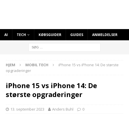
AI
TECH
KØBSGUIDER
GUIDES
ANMELDELSER
HJEM
MOBIL TECH
iPhone 15 vs iPhone 14: De største
opgraderinger
iPhone 15 vs iPhone 14: De
største opgraderinger
13. september 2023
Anders Buhl
0